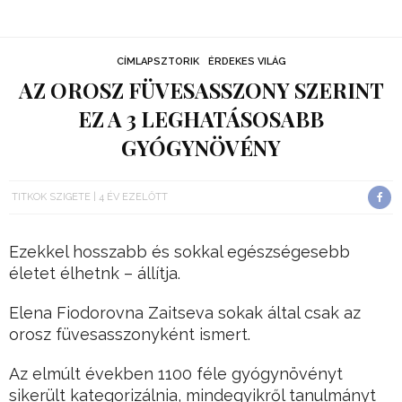
CÍMLAPSZTORIK
ÉRDEKES VILÁG
AZ OROSZ FÜVESASSZONY SZERINT
EZ A 3 LEGHATÁSOSABB
GYÓGYNÖVÉNY
TITKOK SZIGETE
4 ÉV EZELŐTT
Ezekkel hosszabb és sokkal egészségesebb
életet élhetnk – állítja.
Elena Fiodorovna Zaitseva sokak által csak az
orosz füvesasszonyként ismert.
Az elmúlt években 1100 féle gyógynövényt
sikerült kategorizálnia, mindegyikről tanulmányt