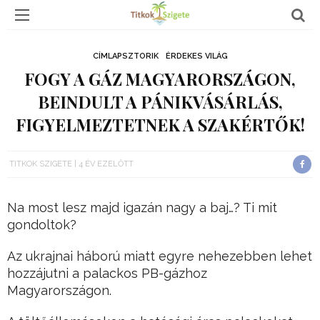
CÍMLAPSZTORIK
ÉRDEKES VILÁG
FOGY A GÁZ MAGYARORSZÁGON,
BEINDULT A PÁNIKVÁSÁRLÁS,
FIGYELMEZTETNEK A SZAKÉRTŐK!
TITKOK SZIGETE
4 ÉV EZELŐTT
Na most lesz majd igazán nagy a baj…? Ti mit
gondoltok?
Az ukrajnai háború miatt egyre nehezebben lehet
hozzájutni a palackos PB-gázhoz
Magyarországon.