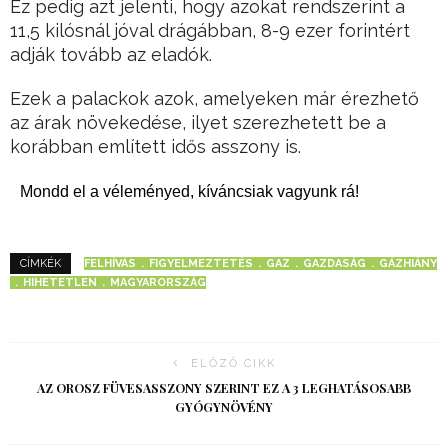
Ez pedig azt jelenti, hogy azokat rendszerint a
11,5 kilósnál jóval drágábban, 8-9 ezer forintért
adják tovább az eladók.
Ezek a palackok azok, amelyeken már érezhető
az árak növekedése, ilyet szerezhetett be a
korábban említett idős asszony is.
Mondd el a véleményed, kíváncsiak vagyunk rá!
FELHÍVÁS
FIGYELMEZTETÉS
GAZ
GAZDASÁG
GÁZHIÁNY
CÍMKÉK
HIHETETLEN
MAGYARORSZÁG
ELŐZŐ CIKK
AZ OROSZ FÜVESASSZONY SZERINT EZ A 3 LEGHATÁSOSABB
GYÓGYNÖVÉNY