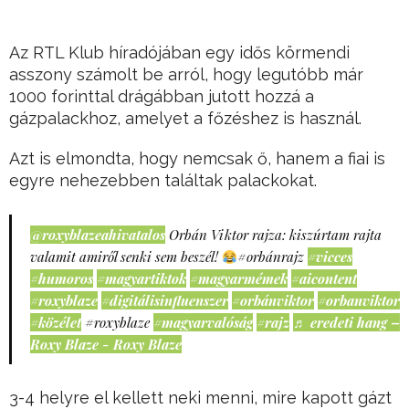
Az RTL Klub híradójában egy idős körmendi
asszony számolt be arról, hogy legutóbb már
1000 forinttal drágábban jutott hozzá a
gázpalackhoz, amelyet a főzéshez is használ.
Azt is elmondta, hogy nemcsak ő, hanem a fiai is
egyre nehezebben találtak palackokat.
@roxyblazeahivatalos
Orbán Viktor rajza: kiszúrtam rajta
valamit amiről senki sem beszél!
#orbánrajz
#vicces
#humoros
#magyartiktok
#magyarmémek
#aicontent
#roxyblaze
#digitálisinfluenszer
#orbánviktor
#orbanviktor
#közélet
#roxyblaze
#magyarvalóság
#rajz
♬ eredeti hang –
Roxy Blaze - Roxy Blaze
3-4 helyre el kellett neki menni, mire kapott gázt