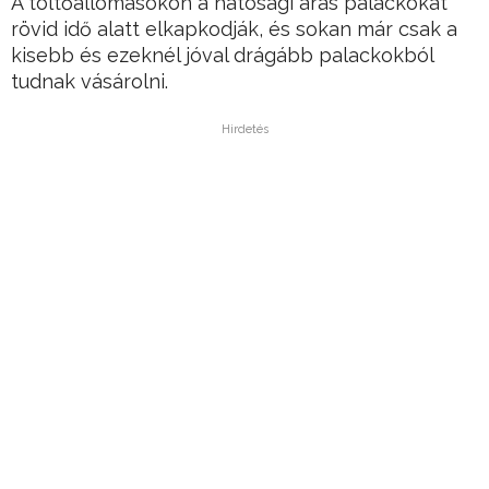
A töltőállomásokon a hatósági áras palackokat
rövid idő alatt elkapkodják, és sokan már csak a
kisebb és ezeknél jóval drágább palackokból
tudnak vásárolni.
Hirdetés