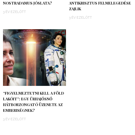
NOSTRADAMUS JÓSLATA?
ANTIKRISZTUS FELMELEGEDÉSE
ZAJLIK
3 ÉV EZELŐTT
3 ÉV EZELŐTT
“FIGYELMEZTETNI KELL A FÖLD
LAKÓIT”: EGY ŰRHAJŐSNŐ
HÁTBORZONGATÓ ÜZENETE AZ
EMBERISÉGNEK?
3 ÉV EZELŐTT