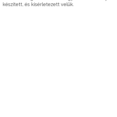
készített, és kísérletezett velük.
Hirdetés
Ezek alapján talált 3 nagyon erősen gyógyhatású