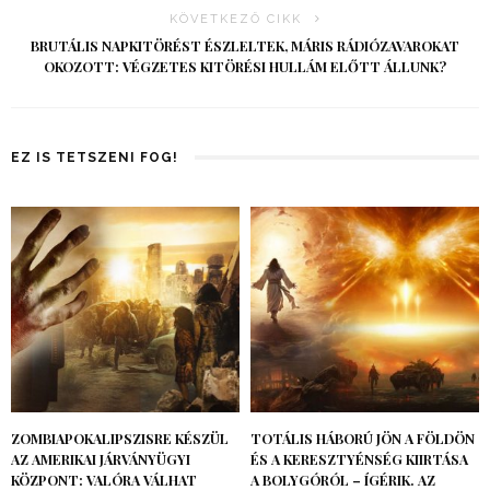
KÖVETKEZŐ CIKK
BRUTÁLIS NAPKITÖRÉST ÉSZLELTEK, MÁRIS RÁDIÓZAVAROKAT
OKOZOTT: VÉGZETES KITÖRÉSI HULLÁM ELŐTT ÁLLUNK?
EZ IS TETSZENI FOG!
ZOMBIAPOKALIPSZISRE KÉSZÜL
TOTÁLIS HÁBORÚ JÖN A FÖLDÖN
AZ AMERIKAI JÁRVÁNYÜGYI
ÉS A KERESZTYÉNSÉG KIIRTÁSA
KÖZPONT: VALÓRA VÁLHAT
A BOLYGÓRÓL – ÍGÉRIK. AZ