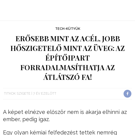
TECH-KÜTYÜK
ERŐSEBB MINT AZ ACÉL, JOBB
HŐSZIGETELŐ MINT AZ ÜVEG: AZ
ÉPÍTŐIPART
FORRADALMASÍTHATJA AZ
ÁTLÁTSZÓ FA!
TITKOK SZIGETE
7 ÉV EZELŐTT
A képet elnézve először nem is akarja elhinni az
ember, pedig igaz.
Egy olyan kémiai felfedezést tettek nemrég