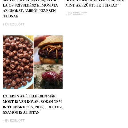
LAJOS SZÍVSEBÉSZ ELMONDTA
MINT AZ EZÜST: TE TUDTAD?
AZ OKOKAT, AMIRŐL KEVESEN
1 ÉV EZELŐTT
TUDNAK
1 ÉV EZELŐTT
EZEKBEN AZ ÉTELEKBEN MÁR
MOST IS VAN ROVAR: SOKAN NEM
IS TUDNAK RÓLA, PICK, TUC, TIBI,
SZAMOS IS A LISTÁN!
3 ÉV EZELŐTT