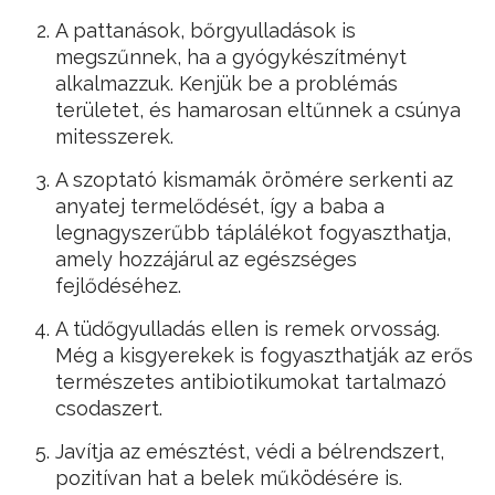
A pattanások, bőrgyulladások is
megszűnnek, ha a gyógykészítményt
alkalmazzuk. Kenjük be a problémás
területet, és hamarosan eltűnnek a csúnya
mitesszerek.
A szoptató kismamák örömére serkenti az
anyatej termelődését, így a baba a
legnagyszerűbb táplálékot fogyaszthatja,
amely hozzájárul az egészséges
fejlődéséhez.
A tüdőgyulladás ellen is remek orvosság.
Még a kisgyerekek is fogyaszthatják az erős
természetes antibiotikumokat tartalmazó
csodaszert.
Javítja az emésztést, védi a bélrendszert,
pozitívan hat a belek működésére is.