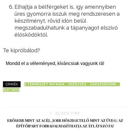
Elhajtja a bélférgeket is, így amennyiben
üres gyomorra isszuk meg rendszeresen a
készítményt, rövid időn belül
megszabadulhatunk a tápanyagot elszívó
élősködőktől.
Te kipróbálod?
Mondd el a véleményed, kíváncsiak vagyunk rá!
A TERMÉSZET PATIKÁJA
EGÉSZSÉG
EGÉSZSÉGÜNK
CÍMKÉK
ÉLETMÓD
ELŐZŐ CIKK
ERŐSEBB MINT AZ ACÉL, JOBB HŐSZIGETELŐ MINT AZ ÜVEG: AZ
ÉPÍTŐIPART FORRADALMASÍTHATJA AZ ÁTLÁTSZÓ FA!