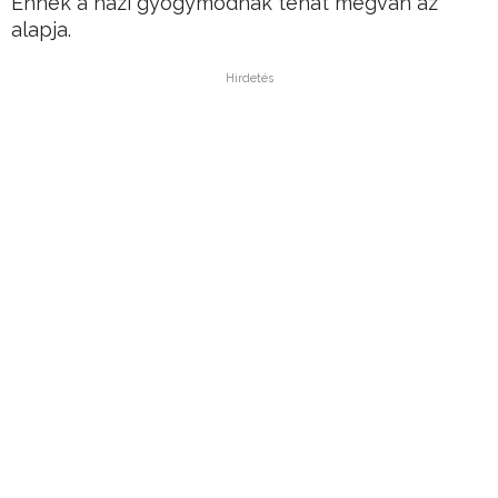
Ennek a házi gyógymódnak tehát megvan az
alapja.
Hirdetés