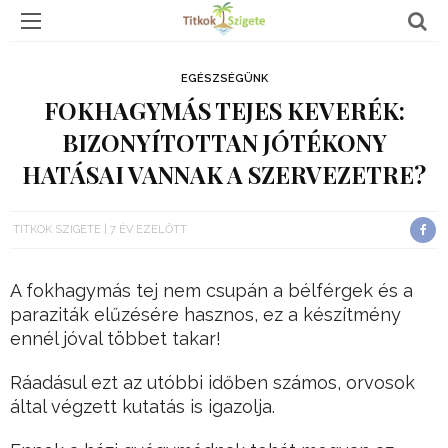
EGÉSZSÉGÜNK
FOKHAGYMÁS TEJES KEVERÉK:
BIZONYÍTOTTAN JÓTÉKONY
HATÁSAI VANNAK A SZERVEZETRE?
TITKOK SZIGETE
7 ÉV EZELŐTT
A fokhagymás tej nem csupán a bélférgek és a
paraziták elűzésére hasznos, ez a készítmény
ennél jóval többet takar!
Ráadásul ezt az utóbbi időben számos, orvosok
által végzett kutatás is igazolja.