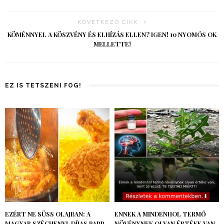
KÖVETKEZŐ CIKK
KÖMÉNNYEL A KÖSZVÉNY ÉS ELHÍZÁS ELLEN? IGEN! 10 NYOMÓS OK
MELLETTE!
EZ IS TETSZENI FOG!
EZÉRT NE SÜSS OLAJBAN: A
ENNEK A MINDENHOL TERMŐ
MAGYAR SZÉCHENYI-DÍJAS PAPP
NÖVÉNYNEK OLYAN ÉRTÉKE VAN,