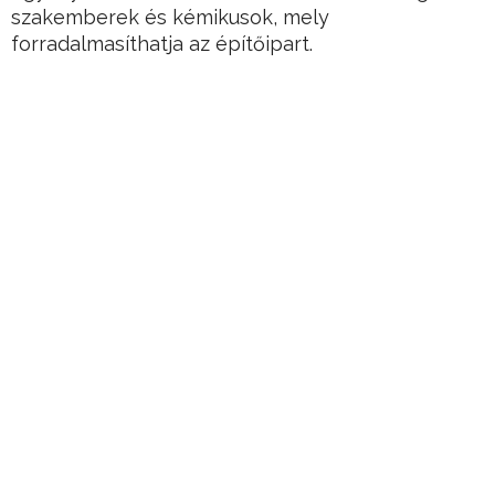
szakemberek és kémikusok, mely
forradalmasíthatja az építőipart.
Olyan “szuperfát” hoztak ugyanis létre, mely
erősebb az acélnál, és kiváló hőszigetelő.
Hirdetés