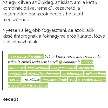
Az egyik ilyen az ülőideg, az isiász, ami a kettő
kombinációjával remekül kezelhető, a
kellemetlen panaszok pedig 2 hét alatt
megszűnnek.
Nyersen a legjobb fogyasztani, de azok, akik
kissé fintorognak a fokhagyma erős illatától főzve
is alkalmazhatják.
@roxyblazeahivatalos
Orbán Viktor rajza: kiszúrtam rajta
valamit amiről senki sem beszél!
#orbánrajz
#vicces
#humoros
#magyartiktok
#magyarmémek
#aicontent
#roxyblaze
#digitálisinfluenszer
#orbánviktor
#orbanviktor
#közélet
#roxyblaze
#magyarvalóság
#rajz
♬ eredeti hang –
Roxy Blaze - Roxy Blaze
Recept