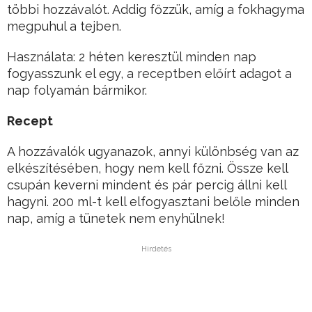
többi hozzávalót. Addig főzzük, amíg a fokhagyma
megpuhul a tejben.
Használata: 2 héten keresztül minden nap
fogyasszunk el egy, a receptben előírt adagot a
nap folyamán bármikor.
Recept
A hozzávalók ugyanazok, annyi különbség van az
elkészítésében, hogy nem kell főzni. Össze kell
csupán keverni mindent és pár percig állni kell
hagyni. 200 ml-t kell elfogyasztani belőle minden
nap, amíg a tünetek nem enyhülnek!
Hirdetés