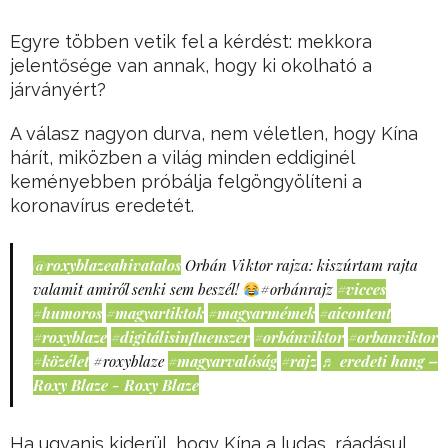
Egyre többen vetik fel a kérdést: mekkora
jelentősége van annak, hogy ki okolható a
járványért?
A válasz nagyon durva, nem véletlen, hogy Kína
hárít, miközben a világ minden eddiginél
keményebben próbálja felgöngyölíteni a
koronavírus eredetét.
@roxyblazeahivatalos
Orbán Viktor rajza: kiszúrtam rajta
valamit amiről senki sem beszél!
#orbánrajz
#vicces
#humoros
#magyartiktok
#magyarmémek
#aicontent
#roxyblaze
#digitálisinfluenszer
#orbánviktor
#orbanviktor
#közélet
#roxyblaze
#magyarvalóság
#rajz
♬ eredeti hang –
Roxy Blaze - Roxy Blaze
Ha ugyanis kiderül, hogy Kína a ludas, ráadásul