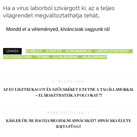
Ha a vírus laborból szivárgott ki, az a teljes
világrendet megváltoztathatja tehát…
Mondd el a véleményed, kíváncsiak vagyunk rá!
ELMÉLET
KONTEÓ
KORONAVÍRUS
LABORSZÖKEVÉNY
CÍMKÉK
ÖSSZEESKÜVÉS
TEÓRIA
ÚJ VILÁGREND
VILÁGJÁRVÁNY
ELŐZŐ CIKK
AZ EU LISZTKUKACOT ÉS SZÖCSKÉKET ETETNE A TAGÁLLAMOKKAL
– ELÁRASZTHATJÁK A POLCOKAT?!
KÖVETKEZŐ CIKK
KÁSLER ÚR, NE HAGYJA MEGHALNI ANNÁCSKÁT! ANNÁCSKA ÉLETE
RAJTA FÜGG!