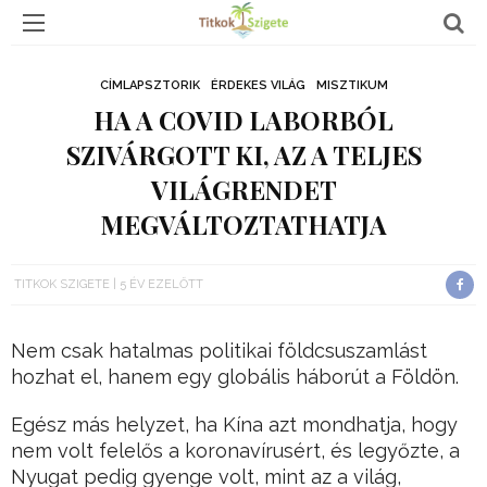
CÍMLAPSZTORIK
ÉRDEKES VILÁG
MISZTIKUM
HA A COVID LABORBÓL
SZIVÁRGOTT KI, AZ A TELJES
VILÁGRENDET
MEGVÁLTOZTATHATJA
TITKOK SZIGETE
5 ÉV EZELŐTT
Nem csak hatalmas politikai földcsuszamlást
hozhat el, hanem egy globális háborút a Földön.
Egész más helyzet, ha Kína azt mondhatja, hogy
nem volt felelős a koronavírusért, és legyőzte, a
Nyugat pedig gyenge volt, mint az a világ,