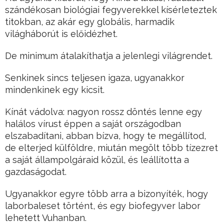
szándékosan biológiai fegyverekkel kísérleteztek
titokban, az akár egy globális, harmadik
világháborút is előidézhet.
De minimum átalakíthatja a jelenlegi világrendet.
Senkinek sincs teljesen igaza, ugyanakkor
mindenkinek egy kicsit.
Kínát vádolva: nagyon rossz döntés lenne egy
halálos vírust éppen a saját országodban
elszabadítani, abban bízva, hogy te megállítod,
de elterjed külföldre, miután megölt több tízezret
a saját állampolgáraid közül, és leállította a
gazdaságodat.
Ugyanakkor egyre több arra a bizonyíték, hogy
laborbaleset történt, és egy biofegyver labor
lehetett Vuhanban.