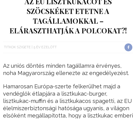
AZ EU LISZTKUKACOT ÉS
SZÖCSKÉKET ETETNE A
TAGÁLLAMOKKAL –
ELÁRASZTHATJÁK A POLCOKAT?!
TITKOK SZIGETE
5 ÉV EZELŐTT
Az uniós döntés minden tagállamra érvényes,
noha Magyarország ellenezte az engedélyezést.
Hamarosan Európa-szerte felkerülhet majd a
vendéglők étlapjára a lisztkukac-burger,
lisztkukac-muffin és a lisztkukacos spagetti, az EU
élelmiszerbiztonsági hatósága ugyanis, a világon
elsőként megállapította, hogy a lisztkukac emberi
fogyasztásra alkalmas