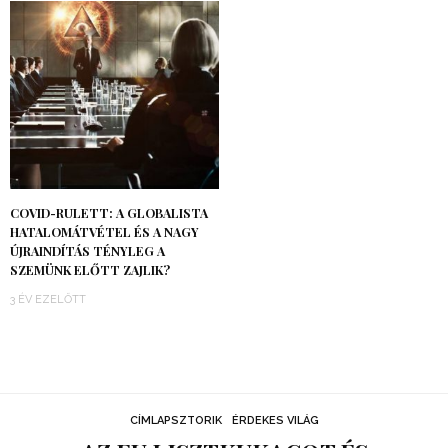
COVID-RULETT: A GLOBALISTA
HATALOMÁTVÉTEL ÉS A NAGY
ÚJRAINDÍTÁS TÉNYLEG A
SZEMÜNK ELŐTT ZAJLIK?
3 ÉV EZELŐTT
CÍMLAPSZTORIK
ÉRDEKES VILÁG