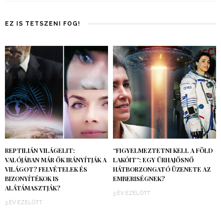
EZ IS TETSZENI FOG!
REPTILIÁN VILÁGELIT:
“FIGYELMEZTETNI KELL A FÖLD
VALÓJÁBAN MÁR ŐK IRÁNYÍTJÁK A
LAKÓIT”: EGY ŰRHAJŐSNŐ
VILÁGOT? FELVÉTELEK ÉS
HÁTBORZONGATÓ ÜZENETE AZ
BIZONYÍTÉKOK IS
EMBERISÉGNEK?
ALÁTÁMASZTJÁK?
3 ÉV EZELŐTT
3 ÉV EZELŐTT