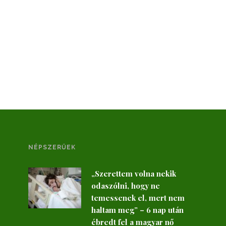
NÉPSZERŰEK
„Szerettem volna nekik
odaszólni, hogy ne
temessenek el, mert nem
haltam meg” – 6 nap után
ébredt fel a magyar nő