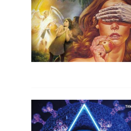
99,13%-OS HA
NULLÁZZA AZ 
EZ A MOTOR!