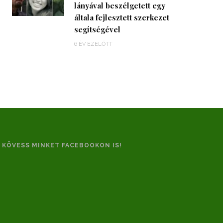
lányával beszélgetett egy
általa fejlesztett szerkezet
segítségével
6 ÉV EZELŐTT
KÖVESS MINKET FACEBOOKON IS!