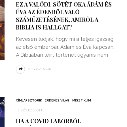
EZ A VALÓDI, SÖTÉT OKA ÁDÁM ÉS
ÉVA AZ ÉDENBŐL VALÓ
SZÁMŰZETÉSÉNEK, AMIRŐL A
BIBLIA IS HALLGAT?
Kevesen tudják, hogy mi a teljes igazság
az első emberpár, Ádám és Éva kapcsán.
A Bibliában leírt történet ugyanis nem
MEGOSZTÁSOK
ZSENIÁLIS DOLOG TALÁLT KI
HÁROM DIÁK: VÉGTELEN
CÍMLAPSZTORIK
ÉRDEKES VILÁG
MISZTIKUM
TÉKONYSÁGGAL
ENERGIÁT
5 ÉV EZELŐTT
ÁRAMSZÁMLÁT
TERMELHETNÉNEK A
FEKVŐRENDŐRÖK!
HA A COVID LABORBÓL