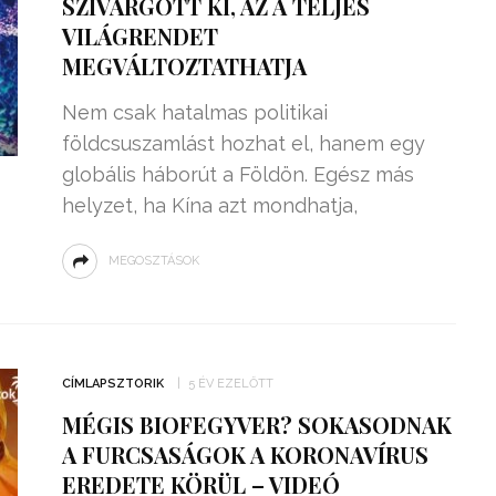
SZIVÁRGOTT KI, AZ A TELJES
VILÁGRENDET
MEGVÁLTOZTATHATJA
Nem csak hatalmas politikai
földcsuszamlást hozhat el, hanem egy
globális háborút a Földön. Egész más
helyzet, ha Kína azt mondhatja,
MEGOSZTÁSOK
CÍMLAPSZTORIK
5 ÉV EZELŐTT
MÉGIS BIOFEGYVER? SOKASODNAK
A FURCSASÁGOK A KORONAVÍRUS
EREDETE KÖRÜL – VIDEÓ