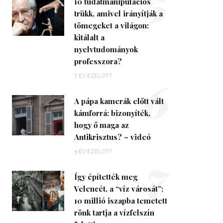
5
10 tudatmanipulációs
trükk, amivel irányítják a
tömegeket a világon:
kitálalt a
nyelvtudományok
professzora?
6
7 ÉV EZELŐTT
A pápa kamerák előtt vált
kámforrá: bizonyíték,
hogy ő maga az
Antikrisztus? – videó
7
5 ÉV EZELŐTT
Így építették meg
Velencét, a “víz városát”:
10 millió iszapba temetett
rönk tartja a vízfelszín