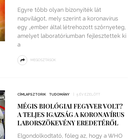
Egyre több olyan bizonyíték lát
napvilágot, mely szerint a koronavírus
egy „ember által létrehozott szörnyeteg,
amelyet laboratóriumban fejlesztettek ki
a
MEGOSZTÁSOK
CÍMLAPSZTORIK
TUDOMÁNY
5 ÉV EZELŐTT
MÉGIS BIOLÓGIAI FEGYVER VOLT?
A TELJES IGAZSÁG A KORONAVÍRUS
LABORSZÖKEVÉNY EREDETÉRŐL
Elgondolkodtató, főleg az, hogy a WHO