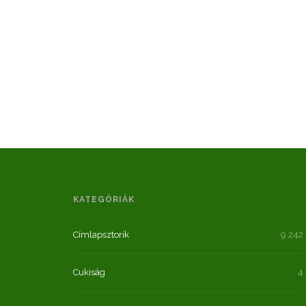
KATEGÓRIÁK
Címlapsztorik
9 242
Cukiság
4