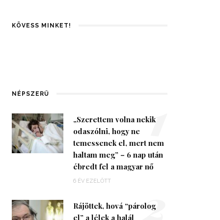
KÖVESS MINKET!
1
NÉPSZERŰ
„Szerettem volna nekik
odaszólni, hogy ne
temessenek el, mert nem
haltam meg” – 6 nap után
ébredt fel a magyar nő
2
6 ÉV EZELŐTT
Rájöttek, hová “párolog
el” a lélek a halál