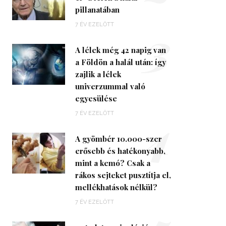
pillanatában
3
7 ÉV EZELŐTT
A lélek még 42 napig van
a Földön a halál után: így
zajlik a lélek
univerzummal való
egyesülése
4
7 ÉV EZELŐTT
A gyömbér 10.000-szer
erősebb és hatékonyabb,
mint a kemó? Csak a
rákos sejteket pusztítja el,
mellékhatások nélkül?
7 ÉV EZELŐTT