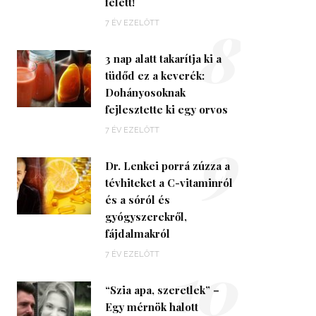
felett!
8
7 ÉV EZELŐTT
3 nap alatt takarítja ki a
tüdőd ez a keverék:
Dohányosoknak
fejlesztette ki egy orvos
9
7 ÉV EZELŐTT
Dr. Lenkei porrá zúzza a
tévhiteket a C-vitaminról
és a sóról és
gyógyszerekről,
fájdalmakról
10
7 ÉV EZELŐTT
“Szia apa, szeretlek” –
Egy mérnök halott