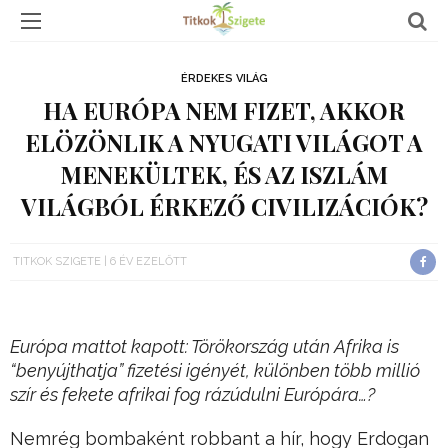
ÉRDEKES VILÁG
HA EURÓPA NEM FIZET, AKKOR
ELÖZÖNLIK A NYUGATI VILÁGOT A
MENEKÜLTEK, ÉS AZ ISZLÁM
VILÁGBÓL ÉRKEZŐ CIVILIZÁCIÓK?
TITKOK SZIGETE
6 ÉV EZELŐTT
Európa mattot kapott: Törökország után Afrika is
“benyújthatja” fizetési igényét, különben több millió
szír és fekete afrikai fog rázúdulni Európára…?
Nemrég bombaként robbant a hír, hogy Erdogan