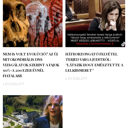
NEM IS VOLT EVOLÚCIÓ? AZ ÚJ
HÁTBORZONGATÓ FELVÉTEL
MITOKONDRIÁLIS DNS
TERJED VARGA JUDITRÓL:
VIZSGÁLATOK SZERINT A FAJOK
“LÁTSZIK HOGY EMÉSZTETTE A
90%-A 200 EZER ÉVNÉL
LELKIISMERET”
FIATALABB
2 ÉV EZELŐTT
1 ÉV EZELŐTT