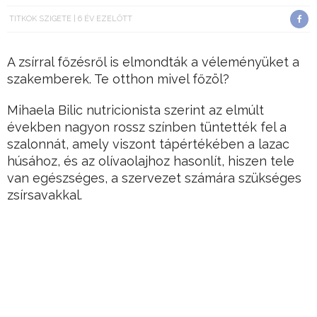
TITKOK SZIGETE
6 ÉV EZELŐTT
A zsírral főzésről is elmondták a véleményüket a
szakemberek. Te otthon mivel főzöl?
Mihaela Bilic nutricionista szerint az elmúlt
években nagyon rossz színben tüntették fel a
szalonnát, amely viszont tápértékében a lazac
húsához, és az olívaolajhoz hasonlít, hiszen tele
van egészséges, a szervezet számára szükséges
zsírsavakkal.
Főként a mangalica szalonnája egészséges.
Hirdetés