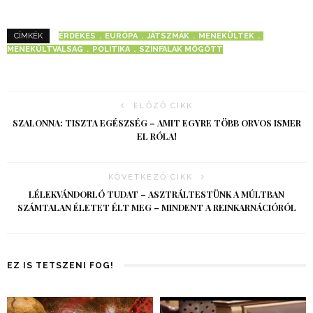
ÉRDEKES
EURÓPA
JÁTSZMÁK
MENEKÜLTEK
CÍMKÉK
MENEKÜLTVÁLSÁG
POLITIKA
SZÍNFALAK MÖGÖTT
ELŐZŐ CIKK
SZALONNA: TISZTA EGÉSZSÉG – AMIT EGYRE TÖBB ORVOS ISMER
EL RÓLA!
KÖVETKEZŐ CIKK
LÉLEKVÁNDORLÓ TUDAT – ASZTRÁLTESTÜNK A MÚLTBAN
SZÁMTALAN ÉLETET ÉLT MEG – MINDENT A REINKARNÁCIÓRÓL
EZ IS TETSZENI FOG!