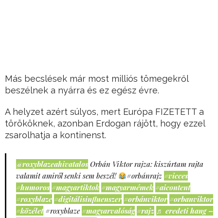
Más becslések már most milliós tömegekről
beszélnek a nyárra és ez egész évre.
A helyzet azért súlyos, mert Európa FIZETETT a
törököknek, azonban Erdogan rájött, hogy ezzel
zsarolhatja a kontinenst.
@roxyblazeahivatalos
Orbán Viktor rajza: kiszúrtam rajta
valamit amiről senki sem beszél!
#orbánrajz
#vicces
#humoros
#magyartiktok
#magyarmémek
#aicontent
#roxyblaze
#digitálisinfluenszer
#orbánviktor
#orbanviktor
#közélet
#roxyblaze
#magyarvalóság
#rajz
♬ eredeti hang –