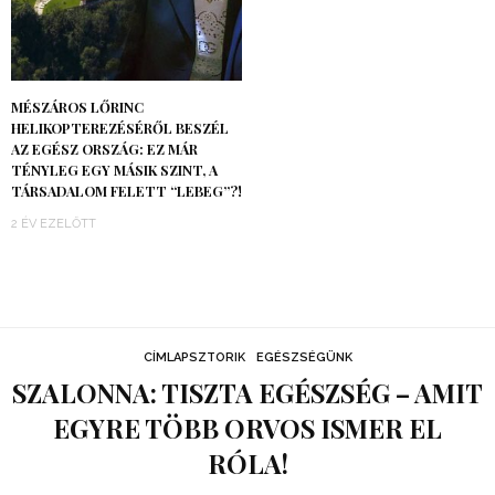
MÉSZÁROS LŐRINC
HELIKOPTEREZÉSÉRŐL BESZÉL
AZ EGÉSZ ORSZÁG: EZ MÁR
TÉNYLEG EGY MÁSIK SZINT, A
TÁRSADALOM FELETT “LEBEG”?!
2 ÉV EZELŐTT
CÍMLAPSZTORIK
EGÉSZSÉGÜNK
SZALONNA: TISZTA EGÉSZSÉG – AMIT
EGYRE TÖBB ORVOS ISMER EL
RÓLA!