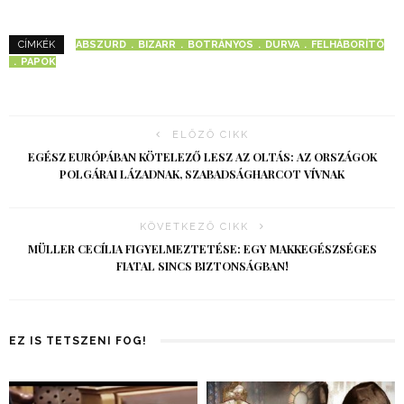
ABSZURD
BIZARR
BOTRÁNYOS
DURVA
FELHÁBORÍTÓ
CÍMKÉK
PAPOK
ELŐZŐ CIKK
EGÉSZ EURÓPÁBAN KÖTELEZŐ LESZ AZ OLTÁS: AZ ORSZÁGOK
POLGÁRAI LÁZADNAK, SZABADSÁGHARCOT VÍVNAK
KÖVETKEZŐ CIKK
MÜLLER CECÍLIA FIGYELMEZTETÉSE: EGY MAKKEGÉSZSÉGES
FIATAL SINCS BIZTONSÁGBAN!
EZ IS TETSZENI FOG!