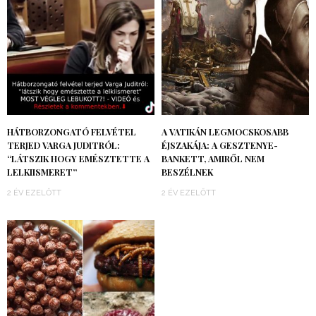
HÁTBORZONGATÓ FELVÉTEL
A VATIKÁN LEGMOCSKOSABB
TERJED VARGA JUDITRÓL:
ÉJSZAKÁJA: A GESZTENYE-
“LÁTSZIK HOGY EMÉSZTETTE A
BANKETT, AMIRŐL NEM
LELKIISMERET”
BESZÉLNEK
2 ÉV EZELŐTT
2 ÉV EZELŐTT