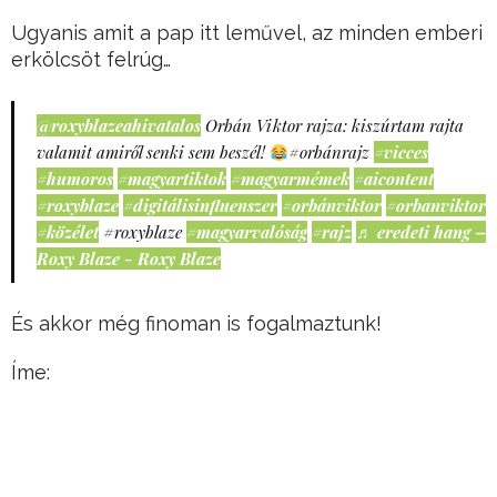
Ugyanis amit a pap itt leművel, az minden emberi
erkölcsöt felrúg…
@roxyblazeahivatalos
Orbán Viktor rajza: kiszúrtam rajta
valamit amiről senki sem beszél!
#orbánrajz
#vicces
#humoros
#magyartiktok
#magyarmémek
#aicontent
#roxyblaze
#digitálisinfluenszer
#orbánviktor
#orbanviktor
#közélet
#roxyblaze
#magyarvalóság
#rajz
♬ eredeti hang –
Roxy Blaze - Roxy Blaze
És akkor még finoman is fogalmaztunk!
Íme: