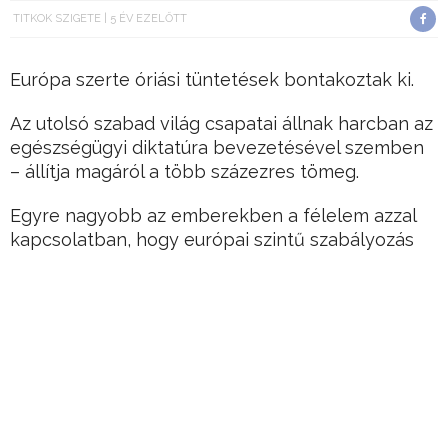
TITKOK SZIGETE
5 ÉV EZELŐTT
Európa szerte óriási tüntetések bontakoztak ki.
Az utolsó szabad világ csapatai állnak harcban az
egészségügyi diktatúra bevezetésével szemben
– állítja magáról a több százezres tömeg.
Egyre nagyobb az emberekben a félelem azzal
kapcsolatban, hogy európai szintű szabályozás
jöhet a koronavírus elleni oltással kapcsolatban.
Hirdetés