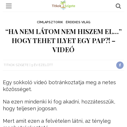
CÍMLAPSZTORIK
ÉRDEKES VILÁG
“HA NEM LÁTOM NEM HISZEM EL…”
HOGY TEHET ILYET EGY PAP?! –
VIDEÓ
TITKOK SZIGETE
5 ÉV EZELŐTT
Egy sokkoló videó botránkoztatja meg a netes
közösséget.
Na ezen mindenki ki fog akadni, hozzátesszük,
hogy teljesen jogosan.
Mert amit ezen a felvételen látni, az tényleg