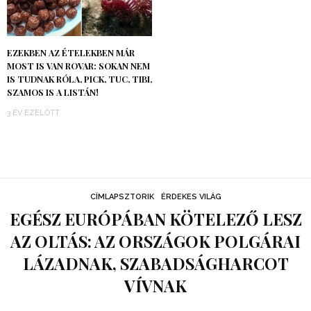
EZEKBEN AZ ÉTELEKBEN MÁR
MOST IS VAN ROVAR: SOKAN NEM
IS TUDNAK RÓLA, PICK, TUC, TIBI,
SZAMOS IS A LISTÁN!
3 ÉV EZELŐTT
CÍMLAPSZTORIK
ÉRDEKES VILÁG
EGÉSZ EURÓPÁBAN KÖTELEZŐ LESZ
AZ OLTÁS: AZ ORSZÁGOK POLGÁRAI
LÁZADNAK, SZABADSÁGHARCOT
VÍVNAK