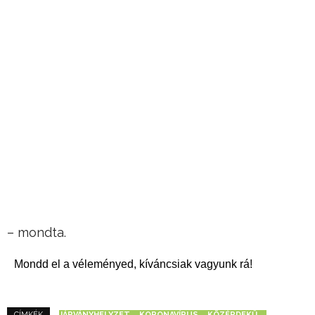
– mondta.
Mondd el a véleményed, kíváncsiak vagyunk rá!
JÁRVÁNYHELYZET
KORONAVÍRUS
KÖZÉRDEKŰ
CÍMKÉK