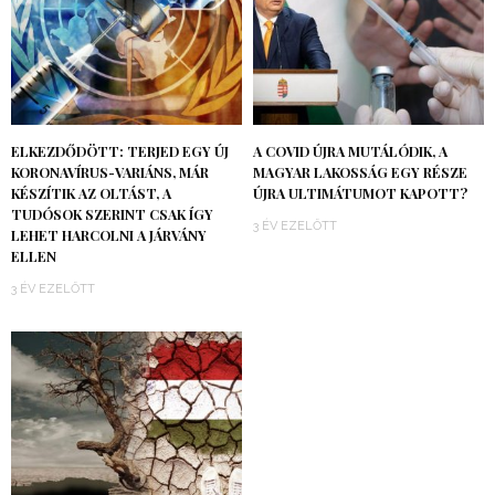
ELKEZDŐDÖTT: TERJED EGY ÚJ
A COVID ÚJRA MUTÁLÓDIK, A
KORONAVÍRUS-VARIÁNS, MÁR
MAGYAR LAKOSSÁG EGY RÉSZE
KÉSZÍTIK AZ OLTÁST, A
ÚJRA ULTIMÁTUMOT KAPOTT?
TUDÓSOK SZERINT CSAK ÍGY
3 ÉV EZELŐTT
LEHET HARCOLNI A JÁRVÁNY
ELLEN
3 ÉV EZELŐTT