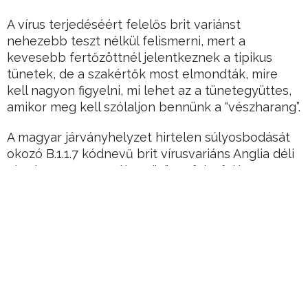
A vírus terjedéséért felelős brit variánst
nehezebb teszt nélkül felismerni, mert a
kevesebb fertőzöttnél jelentkeznek a tipikus
tünetek, de a szakértők most elmondták, mire
kell nagyon figyelni, mi lehet az a tünetegyüttes,
amikor meg kell szólaljon bennünk a “vészharang”.
A magyar járványhelyzet hirtelen súlyosbodását
okozó B.1.1.7 kódnevű brit vírusvariáns Anglia déli
részén, Kent megyében ütötte fel a fejét, a
tudósoknak novemberben sikerült azonosítani az
újfajta vírust.
Akkorra már az egész országban szigorú
lezárások léptek életbe, hogy letörjék az ősz óta
emelkedő járványgörbét – az egészségügyi
szakemberek azonban döbbenten látták, hogy
Dél-Angliában a koronavírus ennek ellenére is