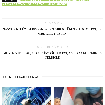
MAGYARORSZÁG
SZIGORÍTÁS
VILÁGJÁRVÁNY
ELŐZŐ CIKK
NAGYON NEHÉZ FELISMERNI A BRIT VÍRUS TÜNETEIT IS: MUTATJUK,
MIRE KELL FIGYELNI
KÖVETKEZŐ CIKK
MILYEN A CSILLAGJEGYED? ÍGY VÁLTOZTATJA MEG AZ ÉLETEDET A
TELIHOLD
EZ IS TETSZENI FOG!