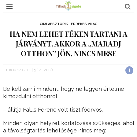
CÍMLAPSZTORIK
ÉRDEKES VILÁG
HA NEM LEHET FÉKEN TARTANI A
JÁRVÁNYT, AKKOR A „MARADJ
OTTHON” JÖN, NINCS MESE
TITKOK SZIGETE
5 ÉV EZELŐTT
Be kell zárni mindent, hogy ne legyen értelme
kimozdulni otthonról
– állítja Falus Ferenc volt tisztifőorvos.
Minden olyan helyzet korlátozása szükséges, ahol
a távolságtartás lehetősége nincs meg: