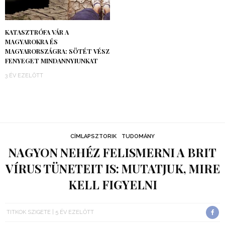
KATASZTRÓFA VÁR A
MAGYAROKRA ÉS
MAGYARORSZÁGRA: SÖTÉT VÉSZ
FENYEGET MINDANNYIUNKAT
3 ÉV EZELŐTT
CÍMLAPSZTORIK
TUDOMÁNY
NAGYON NEHÉZ FELISMERNI A BRIT
VÍRUS TÜNETEIT IS: MUTATJUK, MIRE
KELL FIGYELNI
TITKOK SZIGETE
5 ÉV EZELŐTT