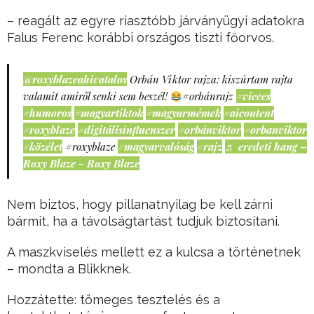
– reagált az egyre riasztóbb járványügyi adatokra
Falus Ferenc korábbi országos tiszti főorvos.
@roxyblazeahivatalos
Orbán Viktor rajza: kiszúrtam rajta
valamit amiről senki sem beszél!
#orbánrajz
#vicces
#humoros
#magyartiktok
#magyarmémek
#aicontent
#roxyblaze
#digitálisinfluenszer
#orbánviktor
#orbanviktor
#közélet
#roxyblaze
#magyarvalóság
#rajz
♬ eredeti hang –
Roxy Blaze - Roxy Blaze
Nem biztos, hogy pillanatnyilag be kell zárni
bármit, ha a távolságtartást tudjuk biztosítani.
A maszkviselés mellett ez a kulcsa a történetnek
– mondta a Blikknek.
Hozzátette: tömeges tesztelés és a