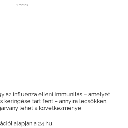
Hirdetés
gy az influenza elleni immunitás – amelyet
s keringése tart fent – annyira lecsökken,
ajárvány lehet a következménye
ációi alapján a 24.hu.