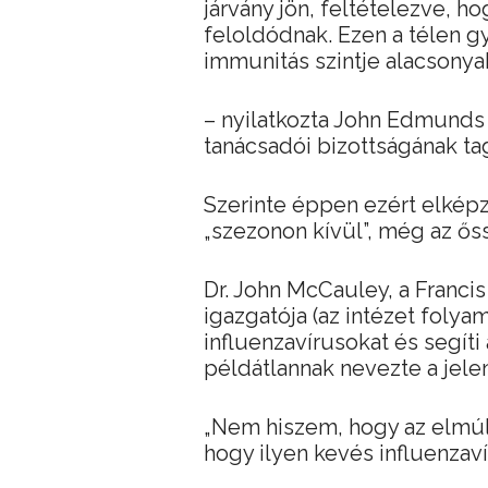
járvány jön, feltételezve, h
feloldódnak. Ezen a télen gy
immunitás szintje alacsonya
– nyilatkozta John Edmunds
tanácsadói bizottságának tag
Szerinte éppen ezért elképz
„szezonon kívül”, még az ős
Dr. John McCauley, a Francis
igazgatója (az intézet foly
influenzavírusokat és segíti 
példátlannak nevezte a jelen
„Nem hiszem, hogy az elmúlt
hogy ilyen kevés influenzaví