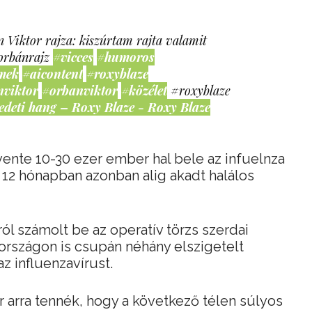
 Viktor rajza: kiszúrtam rajta valamit
orbánrajz
#vicces
#humoros
mek
#aicontent
#roxyblaze
nviktor
#orbanviktor
#közélet
#roxyblaze
edeti hang – Roxy Blaze - Roxy Blaze
ente 10-30 ezer ember hal bele az infuelnza
12 hónapban azonban alig akadt halálos
ól számolt be az operatív törzs szerdai
országon is csupán néhány elszigetelt
z influenzavírust.
r arra tennék, hogy a következő télen súlyos