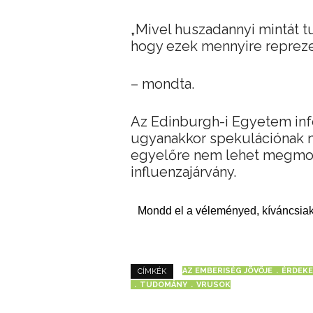
„Mivel huszadannyi mintát t
hogy ezek mennyire repreze
– mondta.
Az Edinburgh-i Egyetem in
ugyanakkor spekulációnak ne
egyelőre nem lehet megmon
influenzajárvány.
Mondd el a véleményed, kíváncsiak
AZ EMBERISÉG JÖVŐJE
ÉRDEKE
CÍMKÉK
TUDOMÁNY
VRUSOK