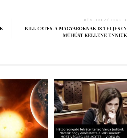
KÖVETKEZŐ CIKK
NK
BILL GATES: A MAGYAROKNAK IS TELJESEN
MŰHÚST KELLENE ENNIÜK