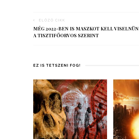
ELŐZŐ CIKK
MÉG 2022-BEN IS MASZKOT KELL VISELNÜ
A TISZTIFŐORVOS SZERINT
EZ IS TETSZENI FOG!