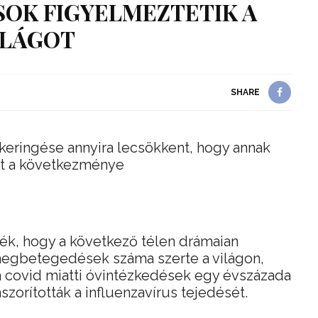
SOK FIGYELMEZTETIK A
ILÁGOT
SHARE
 keringése annyira lecsökkent, hogy annak
het a következménye
ték, hogy a következő télen drámaian
megbetegedések száma szerte a világon,
a covid miatti óvintézkedések egy évszázada
zorították a influenzavírus tejedését.