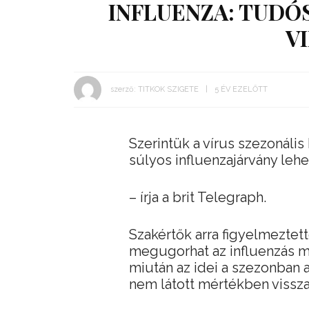
INFLUENZA: TUDÓ
V
szerző:
TITKOK SZIGETE
5 ÉV EZELŐTT
Szerintük a vírus szezonális
súlyos influenzajárvány le
– írja a brit Telegraph.
Szakértők arra figyelmeztet
megugorhat az influenzás 
miután az idei a szezonban 
nem látott mértékben visszas