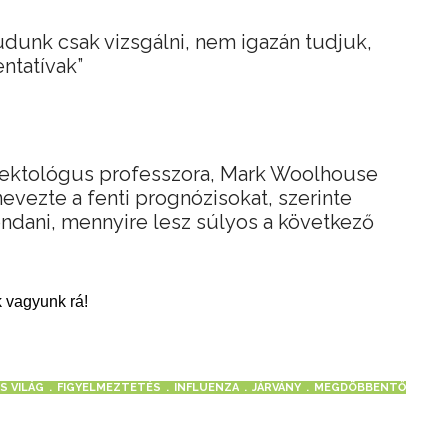
udunk csak vizsgálni, nem igazán tudjuk,
ntatívak”
fektológus professzora, Mark Woolhouse
vezte a fenti prognózisokat, szerinte
dani, mennyire lesz súlyos a következő
 vagyunk rá!
S VILÁG
FIGYELMEZTETÉS
INFLUENZA
JÁRVÁNY
MEGDÖBBENTŐ