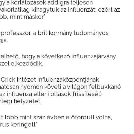
ogy a korlátozások addigra teljesen
akorlatilag kihagytuk az influenzát, ezért az
bb, mint máskor”
 professzor, a brit kormány tudományos
ja.
elhető, hogy a következő influenzajárvány
szel elkezdődik.
 Crick Intézet Influenzaközpontjának
amatosan nyomon követi a világon felbukkanó
az influenza elleni oltások frissítését)
legi helyzetet.
 több mint száz évben előfordult volna,
rus keringett”