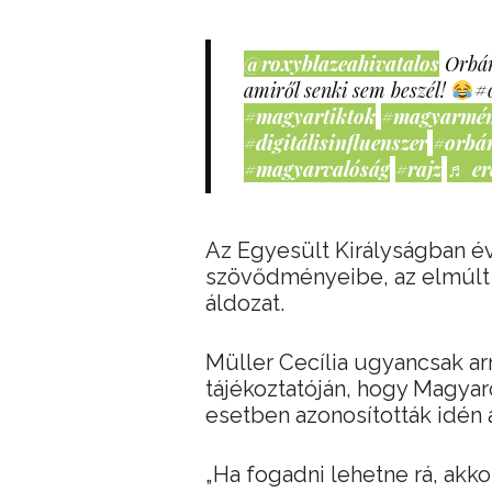
@roxyblazeahivatalos
Orbán
amiről senki sem beszél!
#
#magyartiktok
#magyarmé
#digitálisinfluenszer
#orbá
#magyarvalóság
#rajz
♬ er
Az Egyesült Királyságban év
szövődményeibe, az elmúlt 
áldozat.
Müller Cecília ugyancsak arr
tájékoztatóján, hogy Magyar
esetben azonosították idén a
„Ha fogadni lehetne rá, akko