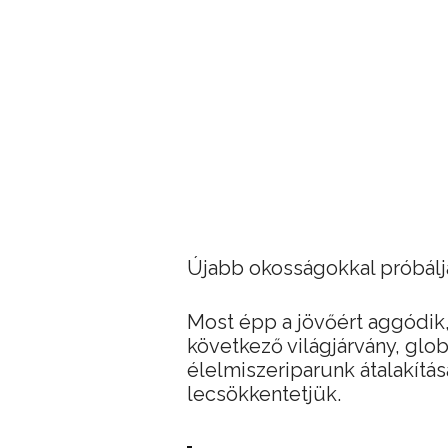
Újabb okosságokkal próbálja
Most épp a jövőért aggódik, 
következő világjárvány, glob
élelmiszeriparunk átalakítás
lecsökkentetjük.