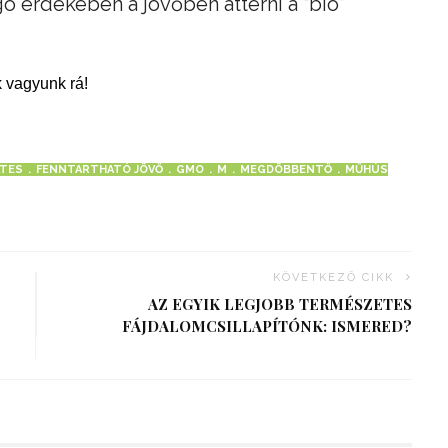
ó érdekében a jövőben áttérni a “bio”
 vagyunk rá!
ATES
FENNTARTHATÓ JÖVŐ
GMO
M
MEGDÖBBENTŐ
MŰHÚS
KÖVETKEZŐ CIKK
AZ EGYIK LEGJOBB TERMÉSZETES
FÁJDALOMCSILLAPÍTÓNK: ISMERED?