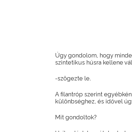
Úgy gondolom, hogy minden
szintetikus húsra kellene vál
-szögezte le.
A filantróp szerint egyébkén
különbséghez, és idővel úgyi
Mit gondoltok?