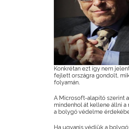
Konkrétan ezt így nem jelen
fejlett országra gondolt, mi
folyamán.
A Microsoft-alapító szerint
mindenhol át kellene állni a
a bolygó védelme érdekébe
Ha ugyanis védjük a bolygót,