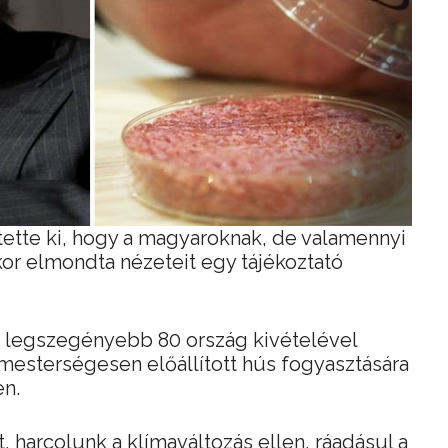
tette ki, hogy a magyaroknak, de valamennyi
kor elmondta nézeteit egy tájékoztató
 a legszegényebb 80 ország kivételével
 mesterségesen előállított hús fogyasztására
n.
 harcolunk a klímaváltozás ellen, ráadásul a