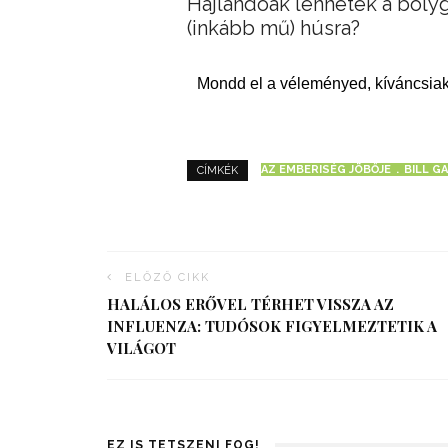
Hajlandóak lennétek a bolyg
(inkább mű) húsra?
Mondd el a véleményed, kíváncsiak
AZ EMBERISÉG JÖBŐJE
BILL G
CÍMKÉK
ELŐZŐ CIKK
HALÁLOS ERŐVEL TÉRHET VISSZA AZ
INFLUENZA: TUDÓSOK FIGYELMEZTETIK A
VILÁGOT
EZ IS TETSZENI FOG!