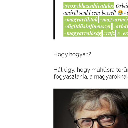
@roxyblazeahivatalos
Orbán
amiről senki sem beszél!
#
#magyartiktok
#magyarmé
#digitálisinfluenszer
#orbá
#magyarvalóság
#rajz
♬ er
Hogy hogyan?
Hát úgy, hogy műhúsra térün
fogyasztania, a magyaroknak