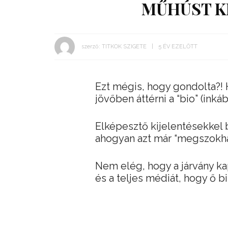
MŰHÚST K
szerző:
TITKOK SZIGETE
5 ÉV EZELŐTT
Ezt mégis, hogy gondolta?!
jövőben áttérni a “bio” (ink
Elképesztő kijelentésekkel b
ahogyan azt már “megszokha
Nem elég, hogy a járvány ka
és a teljes médiát, hogy ő b