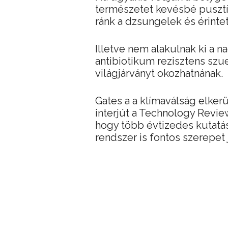
természetet kevésbé pusztít
ránk a dzsungelek és érinte
Illetve nem alakulnak ki a 
antibiotikum rezisztens sz
világjárványt okozhatnának.
Gates a a klímaválság elker
interjút a Technology Revie
hogy több évtizedes kutatása
rendszer is fontos szerepet