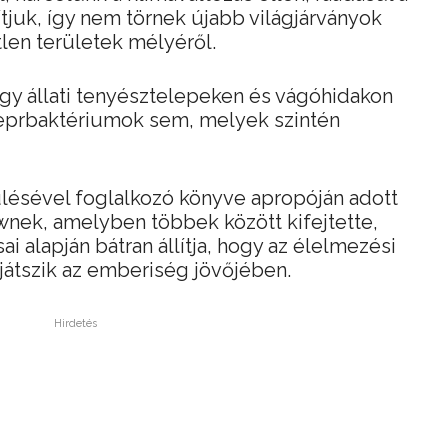
juk, így nem törnek újabb világjárványok
tlen területek mélyéről.
nagy állati tenyésztelepeken és vágóhidakon
ueprbaktériumok sem, melyek szintén
ülésével foglalkozó könyve apropóján adott
wnek, amelyben többek között kifejtette,
i alapján bátran állítja, hogy az élelmezési
 játszik az emberiség jövőjében.
Hirdetés