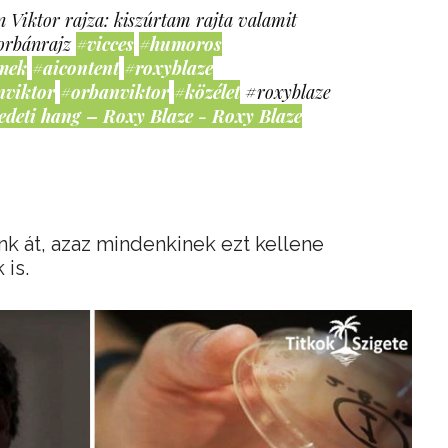
 Viktor rajza: kiszúrtam rajta valamit
orbánrajz
#vicces
#humoros
mek
#aicontent
#roxyblaze
nviktor
#orbanviktor
#közélet
#roxyblaze
edeti hang – Roxy Blaze - Roxy Blaze
k át, azaz mindenkinek ezt kellene
 is.