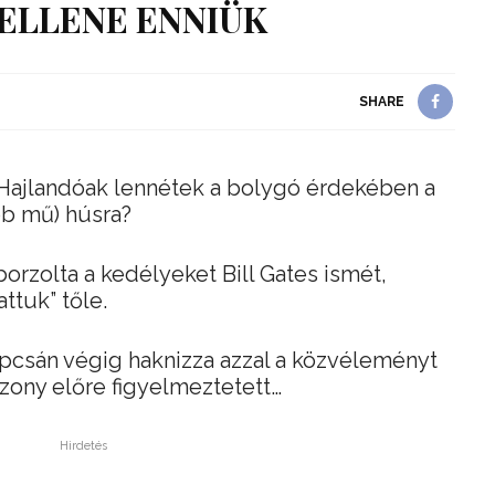
ELLENE ENNIÜK
SHARE
 Hajlandóak lennétek a bolygó érdekében a
ább mű) húsra?
orzolta a kedélyeket Bill Gates ismét,
ttuk” tőle.
pcsán végig haknizza azzal a közvéleményt
izony előre figyelmeztetett…
Hirdetés