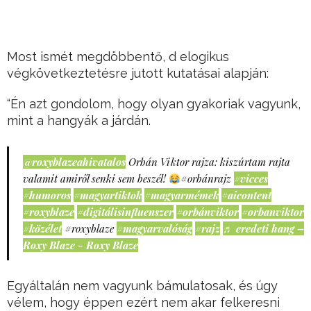
Most ismét megdöbbentő, d elogikus
végkövetkeztetésre jutott kutatásai alapján:
“Én azt gondolom, hogy olyan gyakoriak vagyunk,
mint a hangyák a járdán.
@roxyblazeahivatalos
Orbán Viktor rajza: kiszúrtam rajta
valamit amiről senki sem beszél!
#orbánrajz
#vicces
#humoros
#magyartiktok
#magyarmémek
#aicontent
#roxyblaze
#digitálisinfluenszer
#orbánviktor
#orbanviktor
#közélet
#roxyblaze
#magyarvalóság
#rajz
♬ eredeti hang –
Roxy Blaze - Roxy Blaze
Egyáltalán nem vagyunk bámulatosak, és úgy
vélem, hogy éppen ezért nem akar felkeresni