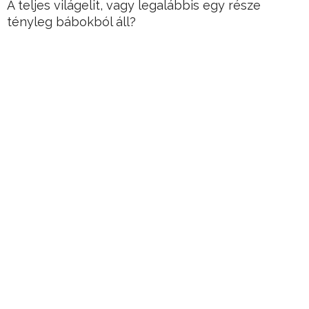
A teljes világelit, vagy legalábbis egy része
tényleg bábokból áll?
Hirdetés