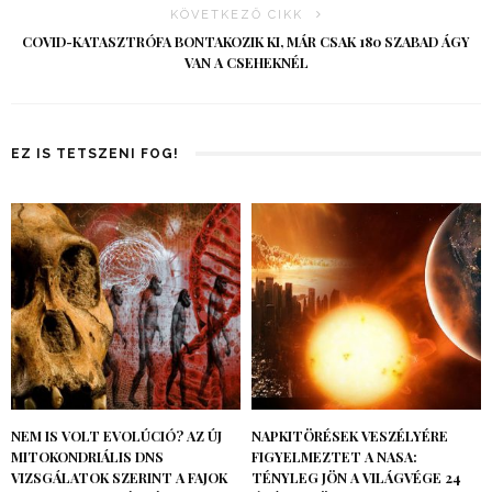
KÖVETKEZŐ CIKK
COVID-KATASZTRÓFA BONTAKOZIK KI, MÁR CSAK 180 SZABAD ÁGY
VAN A CSEHEKNÉL
EZ IS TETSZENI FOG!
NEM IS VOLT EVOLÚCIÓ? AZ ÚJ
NAPKITÖRÉSEK VESZÉLYÉRE
MITOKONDRIÁLIS DNS
FIGYELMEZTET A NASA:
VIZSGÁLATOK SZERINT A FAJOK
TÉNYLEG JÖN A VILÁGVÉGE 24