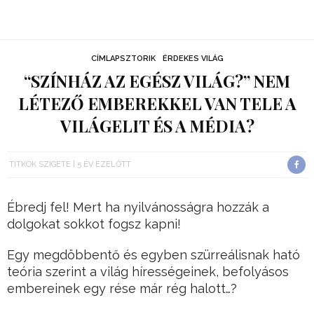
CÍMLAPSZTORIK
ÉRDEKES VILÁG
“SZÍNHÁZ AZ EGÉSZ VILÁG?” NEM
LÉTEZŐ EMBEREKKEL VAN TELE A
VILÁGELIT ÉS A MÉDIA?
TITKOK SZIGETE
5 ÉV EZELŐTT
Ébredj fel! Mert ha nyilvánosságra hozzák a
dolgokat sokkot fogsz kapni!
Egy megdöbbentő és egyben szürreálisnak ható
teória szerint a világ hírességeinek, befolyásos
embereinek egy rése már rég halott…?