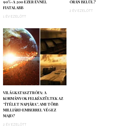
90%-A 200 EZER ÉVNÉL
ÓRÁN BELÜL?
FIATALABB
2 ÉV EZELŐTT
1 ÉV EZELŐTT
VILÁGKATASZTRÓFA: A
KORMÁNYOK FELKÉSZÜLTEK AZ
“ÍTÉLET NAPJÁRA”, AMI TÖBB
MILLIÁRD EMBERREL VÉGEZ
MAJD?
2 ÉV EZELŐTT