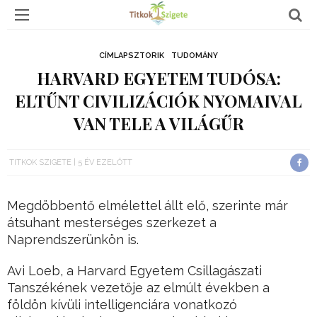
CÍMLAPSZTORIK
TUDOMÁNY
HARVARD EGYETEM TUDÓSA:
ELTŰNT CIVILIZÁCIÓK NYOMAIVAL
VAN TELE A VILÁGŰR
TITKOK SZIGETE
5 ÉV EZELŐTT
Megdöbbentő elmélettel állt elő, szerinte már
átsuhant mesterséges szerkezet a
Naprendszerünkön is.
Avi Loeb, a Harvard Egyetem Csillagászati
Tanszékének vezetője az elmúlt években a
földön kívüli intelligenciára vonatkozó