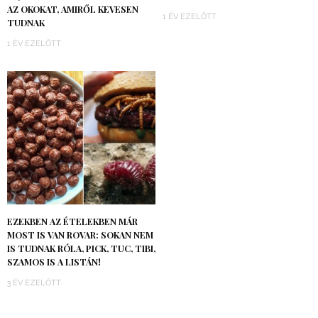
AZ OKOKAT, AMIRŐL KEVESEN
1 ÉV EZELŐTT
TUDNAK
1 ÉV EZELŐTT
EZEKBEN AZ ÉTELEKBEN MÁR
MOST IS VAN ROVAR: SOKAN NEM
IS TUDNAK RÓLA, PICK, TUC, TIBI,
SZAMOS IS A LISTÁN!
3 ÉV EZELŐTT