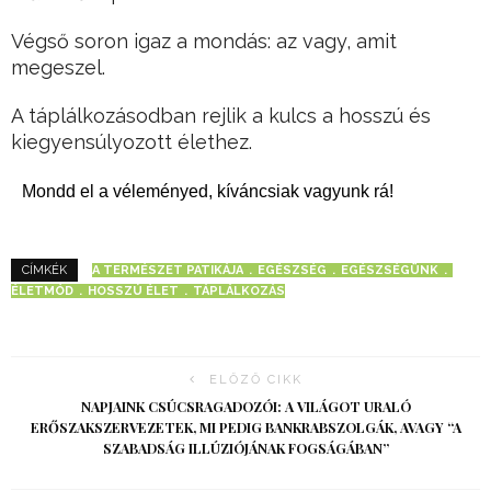
Végső soron igaz a mondás: az vagy, amit
megeszel.
A táplálkozásodban rejlik a kulcs a hosszú és
kiegyensúlyozott élethez.
Mondd el a véleményed, kíváncsiak vagyunk rá!
A TERMÉSZET PATIKÁJA
EGÉSZSÉG
EGÉSZSÉGÜNK
CÍMKÉK
ÉLETMÓD
HOSSZÚ ÉLET
TÁPLÁLKOZÁS
ELŐZŐ CIKK
NAPJAINK CSÚCSRAGADOZÓI: A VILÁGOT URALÓ
ERŐSZAKSZERVEZETEK, MI PEDIG BANKRABSZOLGÁK, AVAGY “A
SZABADSÁG ILLÚZIÓJÁNAK FOGSÁGÁBAN”