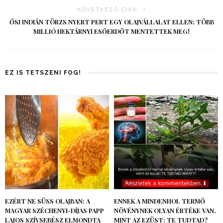
KÖVETKEZŐ CIKK
ŐSI INDIÁN TÖRZS NYERT PERT EGY OLAJVÁLLALAT ELLEN: TÖBB
MILLIÓ HEKTÁRNYI ESŐERDŐT MENTETTEK MEG!
EZ IS TETSZENI FOG!
EZÉRT NE SÜSS OLAJBAN: A
ENNEK A MINDENHOL TERMŐ
MAGYAR SZÉCHENYI-DÍJAS PAPP
NÖVÉNYNEK OLYAN ÉRTÉKE VAN,
LAJOS SZÍVSEBÉSZ ELMONDTA
MINT AZ EZÜST: TE TUDTAD?