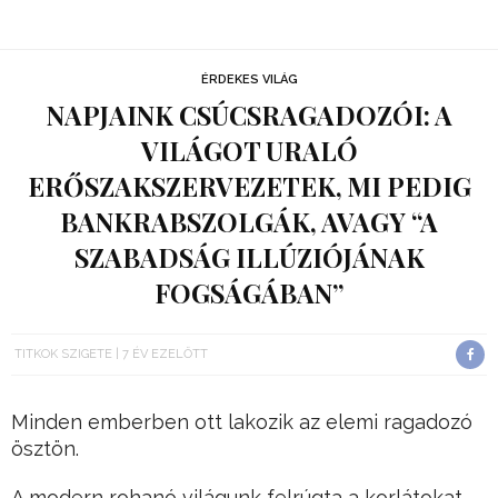
ÉRDEKES VILÁG
NAPJAINK CSÚCSRAGADOZÓI: A
VILÁGOT URALÓ
ERŐSZAKSZERVEZETEK, MI PEDIG
BANKRABSZOLGÁK, AVAGY “A
SZABADSÁG ILLÚZIÓJÁNAK
FOGSÁGÁBAN”
TITKOK SZIGETE
7 ÉV EZELŐTT
Minden emberben ott lakozik az elemi ragadozó
ösztön.
A modern rohanó világunk felrúgta a korlátokat,