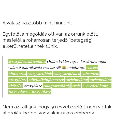
A válasz riasztóbb mint hinnénk.
Egyfelől a megoldás ott van az orrunk előtt,
másfelől a rohamosan terjedő “betegség”
elkerülhetetlennek tűnik…
@roxyblazeahivatalos
Orbán Viktor rajza: kiszúrtam rajta
valamit amiről senki sem beszél!
#orbánrajz
#vicces
#humoros
#magyartiktok
#magyarmémek
#aicontent
#roxyblaze
#digitálisinfluenszer
#orbánviktor
#orbanviktor
#közélet
#roxyblaze
#magyarvalóság
#rajz
♬ eredeti hang –
Roxy Blaze - Roxy Blaze
Nem azt állítjuk, hogy 50 évvel ezelőtt nem voltak
allergiás, beteg, vagy akár rákos emberek.