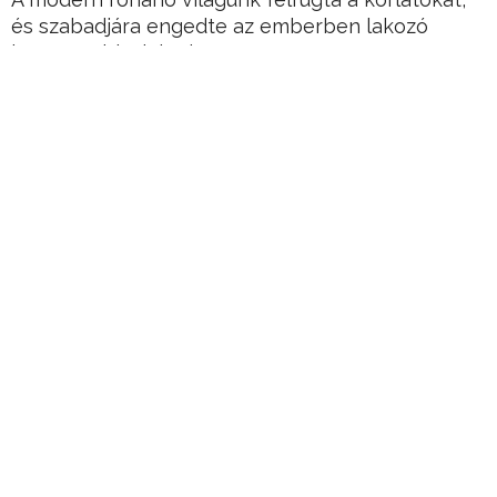
és szabadjára engedte az emberben lakozó
legrosszabb dolgokat.
Elhitványult társadalom fuldoklik a tökéletesség
“kitömött” illúziójában?
Hirdetés