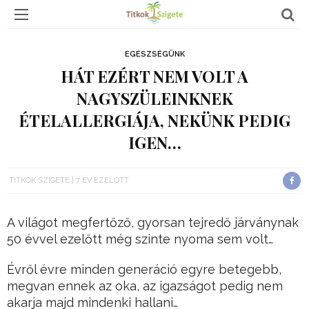
EGÉSZSÉGÜNK
HÁT EZÉRT NEM VOLT A
NAGYSZÜLEINKNEK
ÉTELALLERGIÁJA, NEKÜNK PEDIG
IGEN…
TITKOK SZIGETE
7 ÉV EZELŐTT
A világot megfertőző, gyorsan tejredő járványnak
50 évvel ezelőtt még szinte nyoma sem volt…
Évről évre minden generáció egyre betegebb,
megvan ennek az oka, az igazságot pedig nem
akarja majd mindenki hallani…