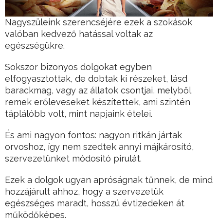
Nagyszüleink szerencséjére ezek a szokások
valóban kedvező hatással voltak az
egészségükre.
Sokszor bizonyos dolgokat egyben
elfogyasztottak, de dobtak ki részeket, lásd
barackmag, vagy az állatok csontjai, melyből
remek erőleveseket készítettek, ami szintén
táplálóbb volt, mint napjaink ételei.
És ami nagyon fontos: nagyon ritkán jártak
orvoshoz, így nem szedtek annyi májkárosító,
szervezetünket módosító pirulát.
Ezek a dolgok ugyan apróságnak tűnnek, de mind
hozzájárult ahhoz, hogy a szervezetük
egészséges maradt, hosszú évtizedeken át
működőképes.