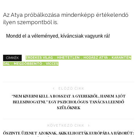
Az Atya próbálkozása mindenképp értékelendő
ilyen szempontból is.
Mondd el a véleményed, kíváncsiak vagyunk rá!
ÉRDEKES VILÁG
HIHETETLEN
HODÁSZ ATYA
KARANTÉN
CÍMKÉK
DAL
MEGDÖBBENTŐ
VICCES
ELŐZŐ CIKK
“NEM KIVERNI KELL A ROSSZAT A GYEREKBŐL, HANEM A JÓT
BELESIMOGATNI.” EGY PSZICHOLÓGUS TANÁCSA LEENDŐ
SZÜLŐKNEK
KÖVETKEZŐ CIKK
ŐSZINTE ÜZENET AZOKNAK, AKIK ELHOZTÁK EURÓPÁBA A HÁBORÚT: