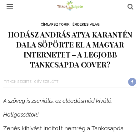
CÍMLAPSZTORIK
ÉRDEKES VILÁG
HODÁSZ ANDRÁS ATYA KARANTÉN
DALA SÖPÖRTE EL A MAGYAR
INTERNETET – A LEGJOBB
TANKCSAPDA COVER?
TITKOK SZIGETE
6 ÉV EZELŐTT
A szöveg is zseniális, az előadásmód kiváló.
Hallgassátok!
Zenés kihívást indított nemrég a Tankcsapda.