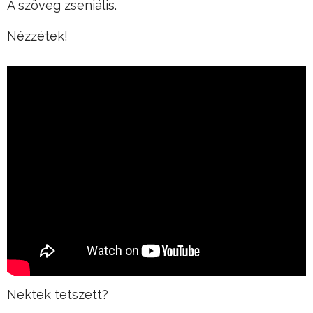
A szöveg zseniális.
Nézzétek!
Nektek tetszett?