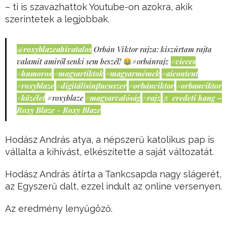
– ti is szavazhattok Youtube-on azokra, akik
szerintetek a legjobbak.
@roxyblazeahivatalos
Orbán Viktor rajza: kiszúrtam rajta
valamit amiről senki sem beszél!
#orbánrajz
#vicces
#humoros
#magyartiktok
#magyarmémek
#aicontent
#roxyblaze
#digitálisinfluenszer
#orbánviktor
#orbanviktor
#közélet
#roxyblaze
#magyarvalóság
#rajz
♬ eredeti hang –
Roxy Blaze - Roxy Blaze
Hodász András atya, a népszerű katolikus pap is
vállalta a kihívást, elkészítette a saját változatát.
Hodász András átírta a Tankcsapda nagy slágerét,
az Egyszerű dalt, ezzel indult az online versenyen.
Az eredmény lenyűgöző.