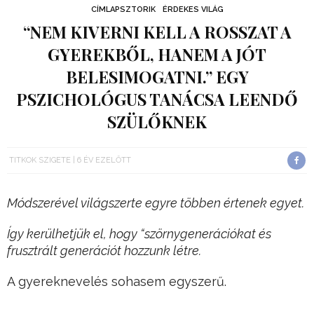
CÍMLAPSZTORIK
ÉRDEKES VILÁG
“NEM KIVERNI KELL A ROSSZAT A
GYEREKBŐL, HANEM A JÓT
BELESIMOGATNI.” EGY
PSZICHOLÓGUS TANÁCSA LEENDŐ
SZÜLŐKNEK
TITKOK SZIGETE
6 ÉV EZELŐTT
Módszerével világszerte egyre többen értenek egyet.
Így kerülhetjük el, hogy “szörnygenerációkat és
frusztrált generációt hozzunk létre.
A gyereknevelés sohasem egyszerű.
Hirdetés