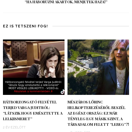
“HA HÁBORÚZNI AKARTOK, MENJETEK HAZA!”
EZ IS TETSZENI FOG!
HÁTBORZONGATÓ FELVÉTEL
MÉSZÁROS LŐRINC
TERJED VARGA JUDITRÓL:
HELIKOPTEREZÉSÉRŐL BESZÉL
“LÁTSZIK HOGY EMÉSZTETTE A
AZ EGÉSZ ORSZÁG: EZ MÁR
LELKIISMERET”
TÉNYLEG EGY MÁSIK SZINT, A
TÁRSADALOM FELETT “LEBEG”?!
2 ÉV EZELŐTT