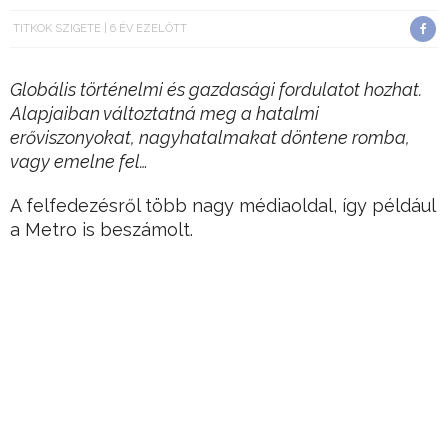
TITKOK SZIGETE
6 ÉV EZELŐTT
Globális történelmi és gazdasági fordulatot hozhat.
Alapjaiban változtatná meg a hatalmi
erőviszonyokat, nagyhatalmakat döntene romba,
vagy emelne fel…
A felfedezésről több nagy médiaoldal, így például
a Metro is beszámolt.
A tudósok elképesztő értékű gyémántokra
bukkantak a Föld mélyén.
Hirdetés