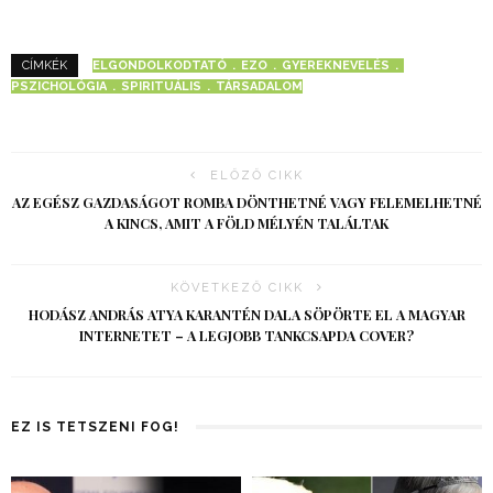
ELGONDOLKODTATÓ
EZO
GYEREKNEVELÉS
CÍMKÉK
PSZICHOLÓGIA
SPIRITUÁLIS
TÁRSADALOM
ELŐZŐ CIKK
AZ EGÉSZ GAZDASÁGOT ROMBA DÖNTHETNÉ VAGY FELEMELHETNÉ
A KINCS, AMIT A FÖLD MÉLYÉN TALÁLTAK
KÖVETKEZŐ CIKK
HODÁSZ ANDRÁS ATYA KARANTÉN DALA SÖPÖRTE EL A MAGYAR
INTERNETET – A LEGJOBB TANKCSAPDA COVER?
EZ IS TETSZENI FOG!