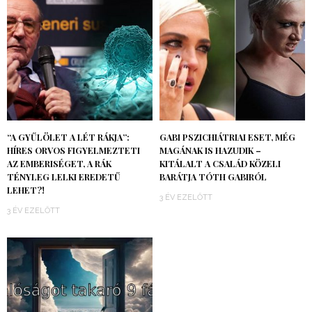
“A GYŰLÖLET A LÉT RÁKJA”:
GABI PSZICHIÁTRIAI ESET, MÉG
HÍRES ORVOS FIGYELMEZTETI
MAGÁNAK IS HAZUDIK –
AZ EMBERISÉGET, A RÁK
KITÁLALT A CSALÁD KÖZELI
TÉNYLEG LELKI EREDETŰ
BARÁTJA TÓTH GABIRÓL
LEHET?!
3 ÉV EZELŐTT
3 ÉV EZELŐTT