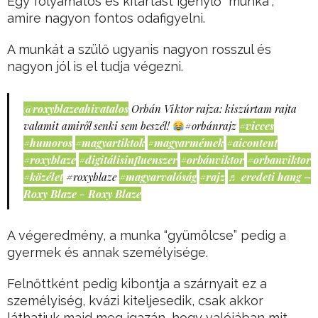
Egy folyamatos és kitartást igénylő “munka”,
amire nagyon fontos odafigyelni.
A munkát a szülő ugyanis nagyon rosszul és
nagyon jól is el tudja végezni.
@roxyblazeahivatalos
Orbán Viktor rajza: kiszúrtam rajta
valamit amiről senki sem beszél!
#orbánrajz
#vicces
#humoros
#magyartiktok
#magyarmémek
#aicontent
#roxyblaze
#digitálisinfluenszer
#orbánviktor
#orbanviktor
#közélet
#roxyblaze
#magyarvalóság
#rajz
♬ eredeti hang –
Roxy Blaze - Roxy Blaze
A végeredmény, a munka “gyümölcse” pedig a
gyermek és annak személyisége.
Felnőttként pedig kibontja a szárnyait ez a
személyiség, kvázi kiteljesedik, csak akkor
láthatjuk majd meg igazán, hogy valójában mit