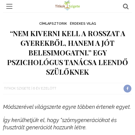
CÍMLAPSZTORIK
ÉRDEKES VILÁG
“NEM KIVERNI KELL A ROSSZAT A
GYEREKBŐL, HANEM A JÓT
BELESIMOGATNI.” EGY
PSZICHOLÓGUS TANÁCSA LEENDŐ
SZÜLŐKNEK
TITKOK SZIGETE
6 ÉV EZELŐTT
Módszerével világszerte egyre többen értenek egyet.
Így kerülhetjük el, hogy “szörnygenerációkat és
frusztrált generációt hozzunk létre.