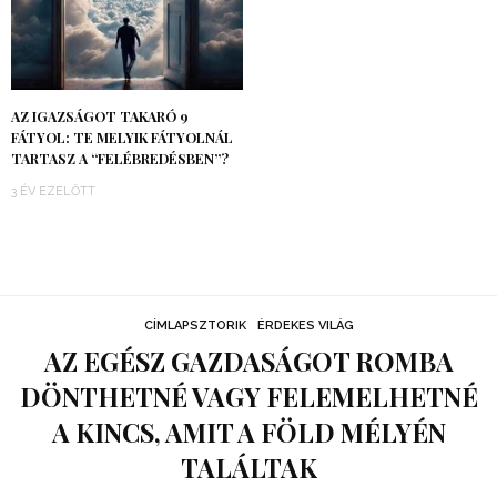
AZ IGAZSÁGOT TAKARÓ 9
FÁTYOL: TE MELYIK FÁTYOLNÁL
TARTASZ A “FELÉBREDÉSBEN”?
3 ÉV EZELŐTT
CÍMLAPSZTORIK
ÉRDEKES VILÁG
AZ EGÉSZ GAZDASÁGOT ROMBA
DÖNTHETNÉ VAGY FELEMELHETNÉ
A KINCS, AMIT A FÖLD MÉLYÉN
TALÁLTAK