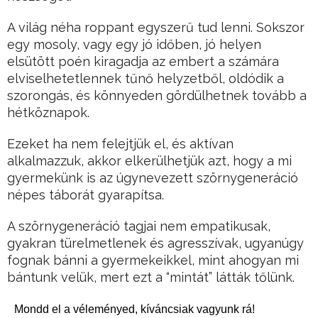
A világ néha roppant egyszerű tud lenni. Sokszor
egy mosoly, vagy egy jó időben, jó helyen
elsütött poén kiragadja az embert a számára
elviselhetetlennek tűnő helyzetből, oldódik a
szorongás, és könnyeden gördülhetnek tovább a
hétköznapok.
Ezeket ha nem felejtjük el, és aktívan
alkalmazzuk, akkor elkerülhetjük azt, hogy a mi
gyermekünk is az úgynevezett szörnygeneráció
népes táborát gyarapítsa.
A szörnygeneráció tagjai nem empatikusak,
gyakran türelmetlenek és agresszívak, ugyanúgy
fognak bánni a gyermekeikkel, mint ahogyan mi
bántunk velük, mert ezt a “mintát” látták tőlünk.
Mondd el a véleményed, kíváncsiak vagyunk rá!