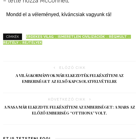
– tette hozzá McConnell.
Mondd el a véleményed, kíváncsiak vagyunk rá!
ÉRDEKES VILÁG
ISMERETLEN CIVILIZÁCIÓK
RÉGMÚLT
CÍMKÉK
REJTÉLY
REJTÉLYEK
ELŐZŐ CIKK
A VILÁGKORMÁNYOK MÁR ELKEZDTÉK FELKÉSZÍTENI AZ
EMBERISÉGET AZ ELSŐ KAPCSOLATFELVÉTELRE
KÖVETKEZŐ CIKK
A NASA MÁR ELKEZDTE FELKÉSZÍTENI AZ EMBERISÉGET: A MARS AZ
ELŐZŐ EMBERISÉG “OTTHONA” VOLT.
EZ IS TETSZENI FOG!