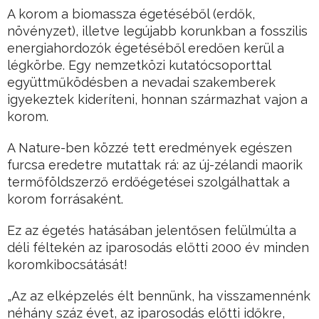
A korom a biomassza égetéséből (erdők,
növényzet), illetve legújabb korunkban a fosszilis
energiahordozók égetéséből eredően kerül a
légkörbe. Egy nemzetközi kutatócsoporttal
együttműködésben a nevadai szakemberek
igyekeztek kideríteni, honnan származhat vajon a
korom.
A Nature-ben közzé tett eredmények egészen
furcsa eredetre mutattak rá: az új-zélandi maorik
termőföldszerző erdőégetései szolgálhattak a
korom forrásaként.
Ez az égetés hatásában jelentősen felülmúlta a
déli féltekén az iparosodás előtti 2000 év minden
koromkibocsátását!
„Az az elképzelés élt bennünk, ha visszamennénk
néhány száz évet, az iparosodás előtti időkre,