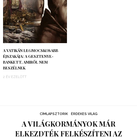
A VATIKÁN LEGMOCSKOSABB
ÉJSZAKÁJA: A GESZTENYE-
BANKETT, AMIRŐL NEM
BESZÉLNEK
2 ÉV EZELŐTT
CÍMLAPSZTORIK
ÉRDEKES VILÁG
A VILÁGKORMÁNYOK MÁR
ELKEZDTÉK FELKÉSZÍTENI AZ