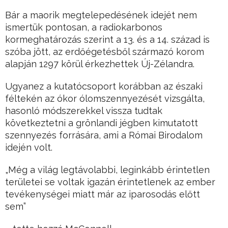
Bár a maorik megtelepedésének idejét nem
ismertük pontosan, a radiokarbonos
kormeghatározás szerint a 13. és a 14. század is
szóba jött, az erdőégetésből származó korom
alapján 1297 körül érkezhettek Új-Zélandra.
Ugyanez a kutatócsoport korábban az északi
féltekén az ókor ólomszennyezését vizsgálta,
hasonló módszerekkel vissza tudtak
következtetni a grönlandi jégben kimutatott
szennyezés forrására, ami a Római Birodalom
idején volt.
„Még a világ legtávolabbi, leginkább érintetlen
területei se voltak igazán érintetlenek az ember
tevékenységei miatt már az iparosodás előtt
sem”