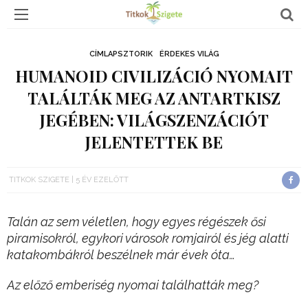
CÍMLAPSZTORIK
ÉRDEKES VILÁG
HUMANOID CIVILIZÁCIÓ NYOMAIT
TALÁLTÁK MEG AZ ANTARTKISZ
JEGÉBEN: VILÁGSZENZÁCIÓT
JELENTETTEK BE
TITKOK SZIGETE
5 ÉV EZELŐTT
Talán az sem véletlen, hogy egyes régészek ősi
piramisokról, egykori városok romjairól és jég alatti
katakombákról beszélnek már évek óta…
Az előző emberiség nyomai találhatták meg?