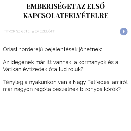
EMBERISÉGET AZ ELSŐ
KAPCSOLATFELVÉTELRE
TITKOK SZIGETE
5 ÉV EZELŐTT
Óriási horderejű bejelentések jöhetnek:
Az idegenek már itt vannak, a kormányok és a
Vatikán évtizedek óta tud róluk?!
Tényleg a nyakunkon van a Nagy Felfedés, amiről
már nagyon régóta beszélnek bizonyos körök?
Hirdetés