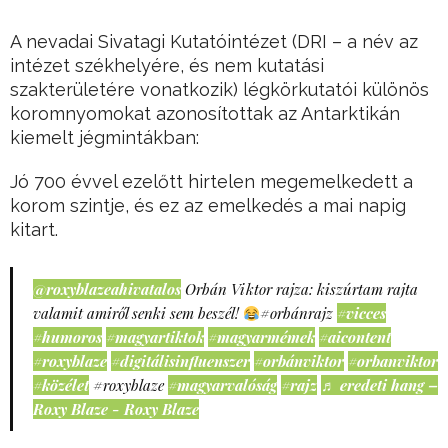
A nevadai Sivatagi Kutatóintézet (DRI – a név az
intézet székhelyére, és nem kutatási
szakterületére vonatkozik) légkörkutatói különös
koromnyomokat azonosítottak az Antarktikán
kiemelt jégmintákban:
Jó 700 évvel ezelőtt hirtelen megemelkedett a
korom szintje, és ez az emelkedés a mai napig
kitart.
@roxyblazeahivatalos
Orbán Viktor rajza: kiszúrtam rajta
valamit amiről senki sem beszél!
#orbánrajz
#vicces
#humoros
#magyartiktok
#magyarmémek
#aicontent
#roxyblaze
#digitálisinfluenszer
#orbánviktor
#orbanviktor
#közélet
#roxyblaze
#magyarvalóság
#rajz
♬ eredeti hang –
Roxy Blaze - Roxy Blaze