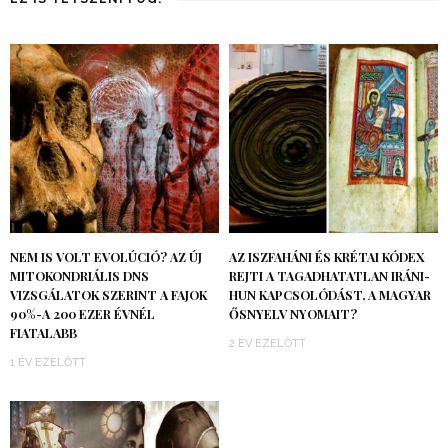
NEM IS VOLT EVOLÚCIÓ? AZ ÚJ
AZ ISZFAHÁNI ÉS KRÉTAI KÓDEX
MITOKONDRIÁLIS DNS
REJTI A TAGADHATATLAN IRÁNI-
VIZSGÁLATOK SZERINT A FAJOK
HUN KAPCSOLÓDÁST, A MAGYAR
90%-A 200 EZER ÉVNÉL
ŐSNYELV NYOMAIT?
FIATALABB
2 ÉV EZELŐTT
1 ÉV EZELŐTT