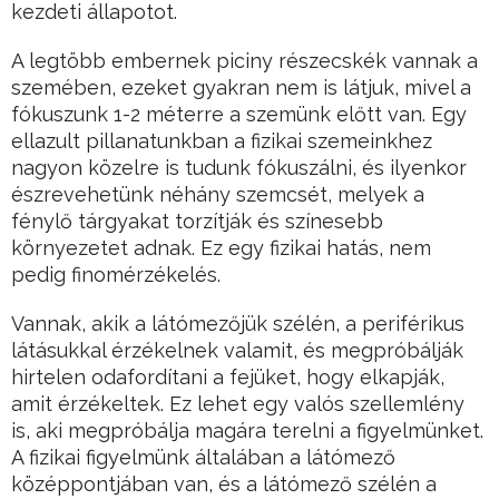
kezdeti állapotot.
A legtöbb embernek piciny részecskék vannak a
szemében, ezeket gyakran nem is látjuk, mivel a
fókuszunk 1-2 méterre a szemünk előtt van. Egy
ellazult pillanatunkban a fizikai szemeinkhez
nagyon közelre is tudunk fókuszálni, és ilyenkor
észrevehetünk néhány szemcsét, melyek a
fénylő tárgyakat torzítják és színesebb
környezetet adnak. Ez egy fizikai hatás, nem
pedig finomérzékelés.
Vannak, akik a látómezőjük szélén, a periférikus
látásukkal érzékelnek valamit, és megpróbálják
hirtelen odafordítani a fejüket, hogy elkapják,
amit érzékeltek. Ez lehet egy valós szellemlény
is, aki megpróbálja magára terelni a figyelmünket.
A fizikai figyelmünk általában a látómező
középpontjában van, és a látómező szélén a