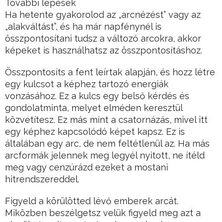
További lépések
Ha hetente gyakorolod az „arcnézést” vagy az
„alakváltást”, és ha már napfénynél is
összpontosítani tudsz a változó arcokra, akkor
képeket is használhatsz az összpontosításhoz.
Összpontosíts a fent leírtak alapján, és hozz létre
egy kulcsot a képhez tartozó energiák
vonzásához. Ez a kulcs egy belső kérdés és
gondolatminta, melyet elméden keresztül
közvetítesz. Ez más mint a csatornázás, mivel itt
egy képhez kapcsolódó képet kapsz. Ez is
általában egy arc, de nem feltétlenül az. Ha más
arcformák jelennek meg legyél nyitott, ne ítéld
meg vagy cenzúrázd ezeket a mostani
hitrendszereddel.
Figyeld a körülötted lévő emberek arcát.
Miközben beszélgetsz velük figyeld meg azt a