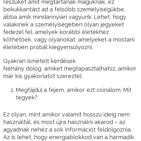
részüket amit megtartanak maguknak, ez
bekukkantást ad a felsőbb személyiségükbe,
abba amik mindannyian vagyunk. Lehet, hogy
valakinek a személyiségében olyan jegyeket
fedezel fel, amelyek korábbi életekhez
köthetőek, vagy olyanokat, amelyeket a mostani
életében próbál kiegyensúlyozni.
Gyakran ismételt kérdések
Néhány dolog, amiket megtapasztalhatsz, amikor
már kis gyakorlatot szereztél:
Megfájdul a fejem, amikor ezt csinálom. Mit
tegyek?
Ez olyan, mint amikor valamit hosszú ideig nem
használtál, és most újra használni akarod – az
agyadnak nehéz a sok információt feldolgoznia.
Az is lehet, hogy energiablokkod van a harmadik