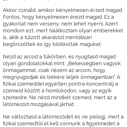
Akkor csináld, amikor kényelmesen érzed magad.
Fontos, hogy kényelmesen érezd magad. Ez a
gyakorlat nem verseny, nem lehet nyerni. Azért
mondom ezt, mert találkoztam olyan emberekkel
is, akik a túlzott akarástól mentálisan
begörcsöltek és így blokkolták magukat.
Nézd az arcod a tükörben, és nyugtasd magad
olyan gondolatokkal mint: „Békességben vagyok
önmagammal, csak nézem az arcom, hogy
megnyugodjak és békére leljek önmagamban”. A
fizikai szemeddel egyetlen pontra koncentrálj a
szemeid között a homlokodon, vagy az egyik
szemedre. Ne nézd mindkét szemed, mert az a
látómeződ mozgásával járhat.
Ne változtasd a látómeződet és ne pislogj, mert a
fizikai szemedtől el kell vonnunk a figyelmedet a