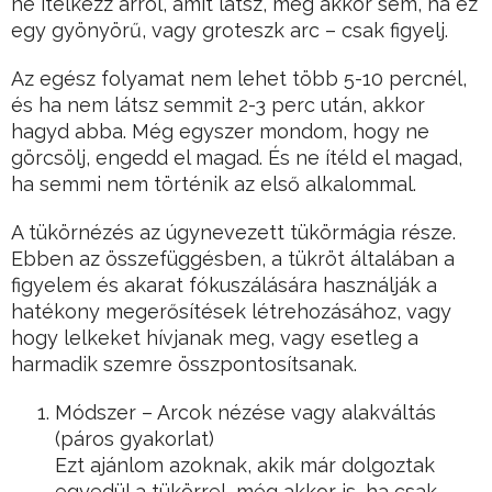
ne ítélkezz arról, amit látsz, még akkor sem, ha ez
egy gyönyörű, vagy groteszk arc – csak figyelj.
Az egész folyamat nem lehet több 5-10 percnél,
és ha nem látsz semmit 2-3 perc után, akkor
hagyd abba. Még egyszer mondom, hogy ne
görcsölj, engedd el magad. És ne ítéld el magad,
ha semmi nem történik az első alkalommal.
A tükörnézés az úgynevezett tükörmágia része.
Ebben az összefüggésben, a tükröt általában a
figyelem és akarat fókuszálására használják a
hatékony megerősítések létrehozásához, vagy
hogy lelkeket hívjanak meg, vagy esetleg a
harmadik szemre összpontosítsanak.
Módszer – Arcok nézése vagy alakváltás
(páros gyakorlat)
Ezt ajánlom azoknak, akik már dolgoztak
egyedül a tükörrel, még akkor is, ha csak