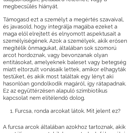
megbecsülés hiányát.
Támogasd ezt a személyt a megértés szavaival,
és javasold, hogy integrálja magába ezeket a
maga elől elrejtett és elnyomott aspektusait a
személyiségének. Azok a személyek, akik erősen
megítélik önmagukat, általában sok szomorú
arcot hordoznak, vagy bevonzanak olyan
entitásokat, amelyeknek baleset vagy betegség
miatt eltorzult vonásaik lettek, amikor elhagyták
testüket, és akik most találtak egy lényt aki
hasonlóan gondolkodik magáról, így rátapadnak.
Ez az együttérzésen alapuló szimbiotikus
kapcsolat nem elítélendő dolog.
Furcsa, ronda arcokat látok. Mit jelent ez?
A furcsa arcok általában azokhoz tartoznak, akik