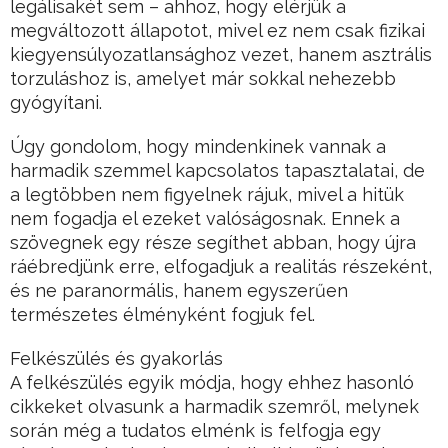
legálisakét sem – ahhoz, hogy elérjük a
megváltozott állapotot, mivel ez nem csak fizikai
kiegyensúlyozatlansághoz vezet, hanem asztrális
torzuláshoz is, amelyet már sokkal nehezebb
gyógyítani.
Úgy gondolom, hogy mindenkinek vannak a
harmadik szemmel kapcsolatos tapasztalatai, de
a legtöbben nem figyelnek rájuk, mivel a hitük
nem fogadja el ezeket valóságosnak. Ennek a
szövegnek egy része segíthet abban, hogy újra
ráébredjünk erre, elfogadjuk a realitás részeként,
és ne paranormális, hanem egyszerűen
természetes élményként fogjuk fel.
Felkészülés és gyakorlás
A felkészülés egyik módja, hogy ehhez hasonló
cikkeket olvasunk a harmadik szemről, melynek
során még a tudatos elménk is felfogja egy