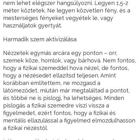
nem lehet elégszer hangsúlyozni. Legyen 1,5-2
méter köztetek. Ne legyen közvetlen fény, és a
mesterséges fényeket vegyétek le, vagy
használjatok gyertyát.
Harmadik szem aktivizálása
Nézzetek egymás arcára egy ponton – orr,
szemek köze, homlok, vagy bárhová. Nem fontos,
hogy a fizikai szemeddel hova nézel, de fontos,
hogy a nézésedet ellazítsd teljesen. Amint
korábban említettem, ne mozgasd a
látómeződet, miután már megtaláltad a pontot,
és többé ne is pislogj, ha lehetséges. Minden
pislogás a fizikai szemedre viszi vissza a
figyelmedet, ezért fontos, hogy a fizikai és
mentális ellazulással a figyelmed elmozdulhasson
a fizikai nézéstől.