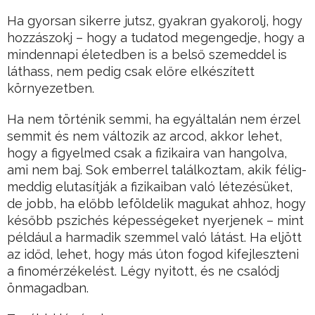
Ha gyorsan sikerre jutsz, gyakran gyakorolj, hogy
hozzászokj – hogy a tudatod megengedje, hogy a
mindennapi életedben is a belső szemeddel is
láthass, nem pedig csak előre elkészített
környezetben.
Ha nem történik semmi, ha egyáltalán nem érzel
semmit és nem változik az arcod, akkor lehet,
hogy a figyelmed csak a fizikaira van hangolva,
ami nem baj. Sok emberrel találkoztam, akik félig-
meddig elutasítják a fizikaiban való létezésüket,
de jobb, ha előbb leföldelik magukat ahhoz, hogy
később pszichés képességeket nyerjenek – mint
például a harmadik szemmel való látást. Ha eljött
az időd, lehet, hogy más úton fogod kifejleszteni
a finomérzékelést. Légy nyitott, és ne csalódj
önmagadban.