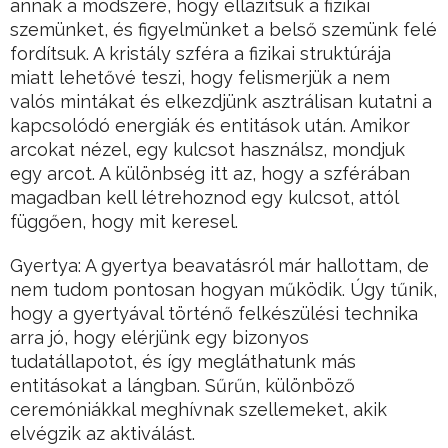
annak a módszere, hogy ellazítsuk a fizikai
szemünket, és figyelmünket a belső szemünk felé
fordítsuk. A kristály szféra a fizikai struktúrája
miatt lehetővé teszi, hogy felismerjük a nem
valós mintákat és elkezdjünk asztrálisan kutatni a
kapcsolódó energiák és entitások után. Amikor
arcokat nézel, egy kulcsot használsz, mondjuk
egy arcot. A különbség itt az, hogy a szférában
magadban kell létrehoznod egy kulcsot, attól
függően, hogy mit keresel.
Gyertya: A gyertya beavatásról már hallottam, de
nem tudom pontosan hogyan működik. Úgy tűnik,
hogy a gyertyával történő felkészülési technika
arra jó, hogy elérjünk egy bizonyos
tudatállapotot, és így megláthatunk más
entitásokat a lángban. Sűrűn, különböző
ceremóniákkal meghívnak szellemeket, akik
elvégzik az aktiválást.