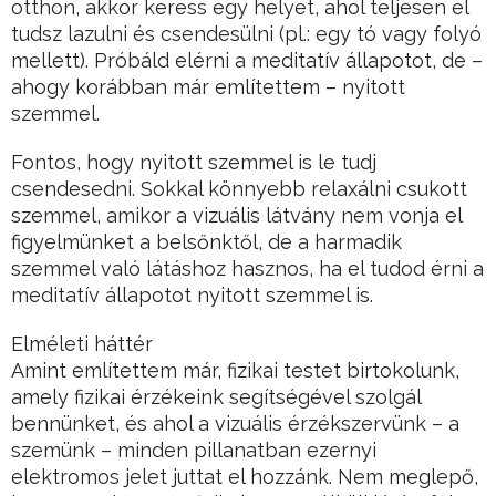
otthon, akkor keress egy helyet, ahol teljesen el
tudsz lazulni és csendesülni (pl.: egy tó vagy folyó
mellett). Próbáld elérni a meditatív állapotot, de –
ahogy korábban már említettem – nyitott
szemmel.
Fontos, hogy nyitott szemmel is le tudj
csendesedni. Sokkal könnyebb relaxálni csukott
szemmel, amikor a vizuális látvány nem vonja el
figyelmünket a belsőnktől, de a harmadik
szemmel való látáshoz hasznos, ha el tudod érni a
meditatív állapotot nyitott szemmel is.
Elméleti háttér
Amint említettem már, fizikai testet birtokolunk,
amely fizikai érzékeink segítségével szolgál
bennünket, és ahol a vizuális érzékszervünk – a
szemünk – minden pillanatban ezernyi
elektromos jelet juttat el hozzánk. Nem meglepő,