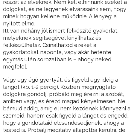
részét az elveknek. Nem kell elhinnünk ezeket a
dolgokat, és ne legyenek elvárásaink sem, hogy
minek hogyan kellene működnie. A lényeg: a
nyitott elme.
Itt van néhány jól ismert felkészítő gyakorlat,
melyeknek segítségével kinyílhatsz és
felkészülhetsz. Csinálhatod ezeket a
gyakorlatokat naponta, vagy akár hetente
egymás után sorozatban is – ahogy neked
megfelel.
Végy egy égő gyertyát, és figyeld egy ideig a
lángot (kb. 1-2 percig). Közben megnyugtató
dolgokra gondolj, próbáld meg érezni a szobát,
amiben vagy, és érezd magad kényelmesen. Ne
bámuld addig, amíg el nem kezdenek könnyezni a
szemeid, hanem csak figyeld a lángot és engedd,
hogy a gondolataid elcsendesedjenek, ahogy a
tested is. Próbálj meditatív állapotba kerülni, de