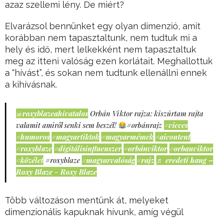
azaz szellemi lény. De miért?
Elvarázsol bennünket egy olyan dimenzió, amit
korábban nem tapasztaltunk, nem tudtuk mi a
hely és idő, mert lelkekként nem tapasztaltuk
meg az itteni valóság ezen korlátait. Meghallottuk
a “hívást”, és sokan nem tudtunk ellenállni ennek
a kihívásnak.
@roxyblazeahivatalos
Orbán Viktor rajza: kiszúrtam rajta
valamit amiről senki sem beszél!
#orbánrajz
#vicces
#humoros
#magyartiktok
#magyarmémek
#aicontent
#roxyblaze
#digitálisinfluenszer
#orbánviktor
#orbanviktor
#közélet
#roxyblaze
#magyarvalóság
#rajz
♬ eredeti hang –
Roxy Blaze - Roxy Blaze
Több változáson mentünk át, melyeket
dimenzionális kapuknak hívunk, amíg végül