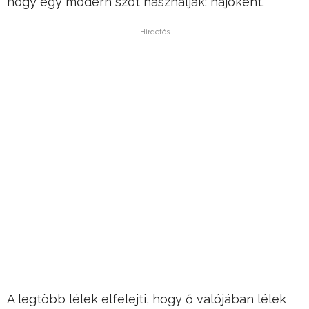
hogy egy modern szót használjak: hajóként.
Hirdetés
A legtöbb lélek elfelejti, hogy ő valójában lélek