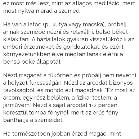
ez most más lesz, mint az átlagos meditáció, mert
most nyitva marad a szemed.
Ha van állatod (pl. kutya vagy macska), próbálj
annak szemébe nézni és relaxálni, belső békét
kialakítani. A háziállatok gyakran visszatükrözik az
emberi érzelmeket és gondolatokat, és ezért
környezetünkben élve megtanítanak elérni a
benső béke állapotát.
Nézd magadat a tükörben és próbálj nem nevetni
a helyzet furcsaságán. Nézd az arcodat bizonyos
távolságból, és mondd ezt magadnak: “Ez most az
arcom, egy rész belőlem, a fizikai testem, a
járművem.” Nézd a saját arcodat 1-2 percen
keresztül tompa fénynél, mert az erős fény
bánthatja a szemeidet.
Ha természetben jobban érzed magad, mint