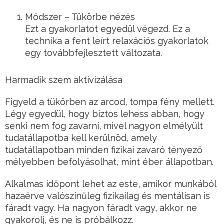
Módszer – Tükörbe nézés
Ezt a gyakorlatot egyedül végezd. Ez a
technika a fent leírt relaxációs gyakorlatok
egy továbbfejlesztett változata.
Harmadik szem aktivizálása
Figyeld a tükörben az arcod, tompa fény mellett.
Légy egyedül, hogy biztos lehess abban, hogy
senki nem fog zavarni, mivel nagyon elmélyült
tudatállapotba kell kerülnöd, amely
tudatállapotban minden fizikai zavaró tényező
mélyebben befolyásolhat, mint éber állapotban.
Alkalmas időpont lehet az este, amikor munkából
hazaérve valószínűleg fizikailag és mentálisan is
fáradt vagy. Ha nagyon fáradt vagy, akkor ne
gyakorolj, és ne is próbálkozz.