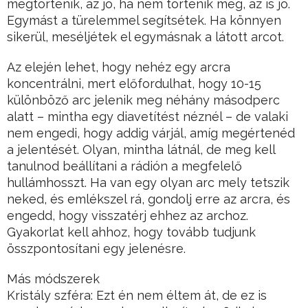
megtörténik, az jó, ha nem történik meg, az is jó.
Egymást a türelemmel segítsétek. Ha könnyen
sikerül, meséljétek el egymásnak a látott arcot.
Az elején lehet, hogy nehéz egy arcra
koncentrálni, mert előfordulhat, hogy 10-15
különböző arc jelenik meg néhány másodperc
alatt – mintha egy diavetítést néznél – de valaki
nem engedi, hogy addig várjál, amíg megértenéd
a jelentését. Olyan, mintha látnál, de meg kell
tanulnod beállítani a rádión a megfelelő
hullámhosszt. Ha van egy olyan arc mely tetszik
neked, és emlékszel rá, gondolj erre az arcra, és
engedd, hogy visszatérj ehhez az archoz.
Gyakorlat kell ahhoz, hogy tovább tudjunk
összpontosítani egy jelenésre.
Más módszerek
Kristály szféra: Ezt én nem éltem át, de ez is