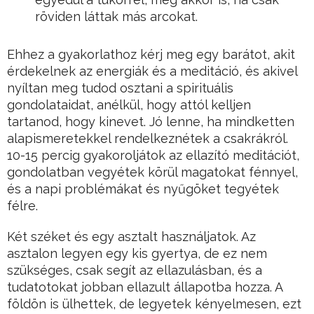
röviden láttak más arcokat.
Ehhez a gyakorlathoz kérj meg egy barátot, akit
érdekelnek az energiák és a meditáció, és akivel
nyíltan meg tudod osztani a spirituális
gondolataidat, anélkül, hogy attól kelljen
tartanod, hogy kinevet. Jó lenne, ha mindketten
alapismeretekkel rendelkeznétek a csakrákról.
10-15 percig gyakoroljátok az ellazító meditációt,
gondolatban vegyétek körül magatokat fénnyel,
és a napi problémákat és nyűgöket tegyétek
félre.
Két széket és egy asztalt használjatok. Az
asztalon legyen egy kis gyertya, de ez nem
szükséges, csak segít az ellazulásban, és a
tudatotokat jobban ellazult állapotba hozza. A
földön is ülhettek, de legyetek kényelmesen, ezt