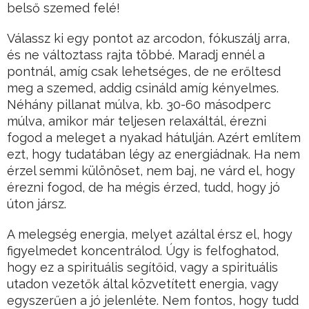
belső szemed felé!
Válassz ki egy pontot az arcodon, fókuszálj arra,
és ne változtass rajta többé. Maradj ennél a
pontnál, amíg csak lehetséges, de ne erőltesd
meg a szemed, addig csináld amíg kényelmes.
Néhány pillanat múlva, kb. 30-60 másodperc
múlva, amikor már teljesen relaxáltál, érezni
fogod a meleget a nyakad hátulján. Azért említem
ezt, hogy tudatában légy az energiádnak. Ha nem
érzel semmi különöset, nem baj, ne várd el, hogy
érezni fogod, de ha mégis érzed, tudd, hogy jó
úton jársz.
A melegség energia, melyet azáltal érsz el, hogy
figyelmedet koncentrálod. Úgy is felfoghatod,
hogy ez a spirituális segítőid, vagy a spirituális
utadon vezetők által közvetített energia, vagy
egyszerűen a jó jelenléte. Nem fontos, hogy tudd