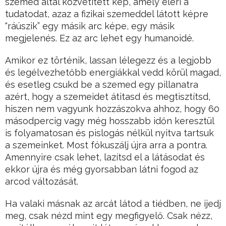
szemed által közvetített kép, amely eléri a
tudatodat, azaz a fizikai szemeddel látott képre
“ráúszik” egy másik arc képe, egy másik
megjelenés. Ez az arc lehet egy humanoidé.
Amikor ez történik, lassan lélegezz és a legjobb
és legélvezhetőbb energiákkal vedd körül magad,
és esetleg csukd be a szemed egy pillanatra
azért, hogy a szemeidet átitasd és megtisztítsd,
hiszen nem vagyunk hozzászokva ahhoz, hogy 60
másodpercig vagy még hosszabb időn keresztül
is folyamatosan és pislogás nélkül nyitva tartsuk
a szemeinket. Most fókuszálj újra arra a pontra.
Amennyire csak lehet, lazítsd el a látásodat és
ekkor újra és még gyorsabban látni fogod az
arcod változását.
Ha valaki másnak az arcát látod a tiédben, ne ijedj
meg, csak nézd mint egy megfigyelő. Csak nézz,