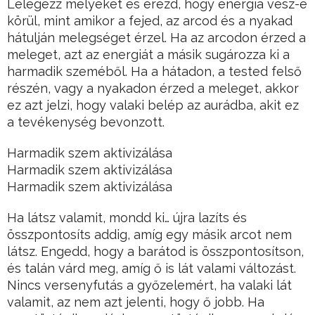
Lélegezz mélyeket és érezd, hogy energia vesz-e
körül, mint amikor a fejed, az arcod és a nyakad
hátulján melegséget érzel. Ha az arcodon érzed a
meleget, azt az energiát a másik sugározza ki a
harmadik szeméből. Ha a hátadon, a tested felső
részén, vagy a nyakadon érzed a meleget, akkor
ez azt jelzi, hogy valaki belép az aurádba, akit ez
a tevékenység bevonzott.
Harmadik szem aktivizálása
Harmadik szem aktivizálása
Harmadik szem aktivizálása
Ha látsz valamit, mondd ki… újra lazíts és
összpontosíts addig, amíg egy másik arcot nem
látsz. Engedd, hogy a barátod is összpontosítson,
és talán várd meg, amíg ő is lát valami változást.
Nincs versenyfutás a győzelemért, ha valaki lát
valamit, az nem azt jelenti, hogy ő jobb. Ha