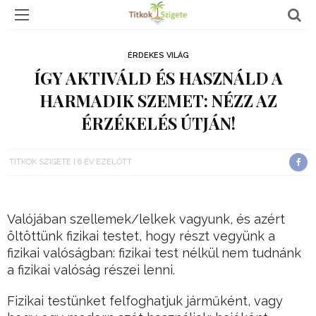
ÉRDEKES VILÁG
ÍGY AKTIVÁLD ÉS HASZNÁLD A
HARMADIK SZEMET: NÉZZ AZ
ÉRZÉKELÉS ÚTJÁN!
TITKOK SZIGETE
6 ÉV EZELŐTT
Valójában szellemek/lelkek vagyunk, és azért
öltöttünk fizikai testet, hogy részt vegyünk a
fizikai valóságban: fizikai test nélkül nem tudnánk
a fizikai valóság részei lenni.
Fizikai testünket felfoghatjuk járműként, vagy