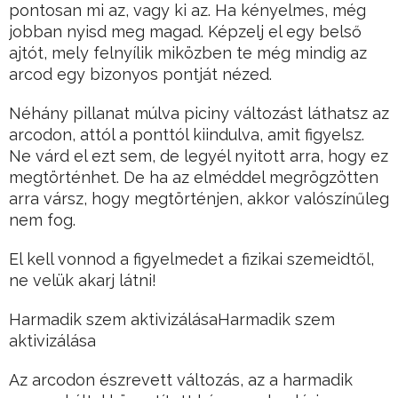
pontosan mi az, vagy ki az. Ha kényelmes, még
jobban nyisd meg magad. Képzelj el egy belső
ajtót, mely felnyílik miközben te még mindig az
arcod egy bizonyos pontját nézed.
Néhány pillanat múlva piciny változást láthatsz az
arcodon, attól a ponttól kiindulva, amit figyelsz.
Ne várd el ezt sem, de legyél nyitott arra, hogy ez
megtörténhet. De ha az elméddel megrögzötten
arra vársz, hogy megtörténjen, akkor valószínűleg
nem fog.
El kell vonnod a figyelmedet a fizikai szemeidtől,
ne velük akarj látni!
Harmadik szem aktivizálásaHarmadik szem
aktivizálása
Az arcodon észrevett változás, az a harmadik