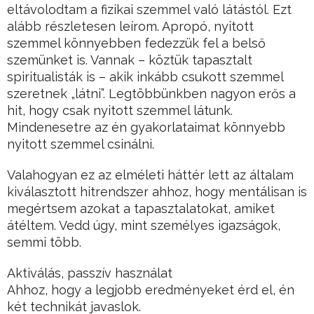
eltávolodtam a fizikai szemmel való látástól. Ezt
alább részletesen leírom. Apropó, nyitott
szemmel könnyebben fedezzük fel a belső
szemünket is. Vannak – köztük tapasztalt
spiritualisták is – akik inkább csukott szemmel
szeretnek „látni”. Legtöbbünkben nagyon erős a
hit, hogy csak nyitott szemmel látunk.
Mindenesetre az én gyakorlataimat könnyebb
nyitott szemmel csinálni.
Valahogyan ez az elméleti háttér lett az általam
kiválasztott hitrendszer ahhoz, hogy mentálisan is
megértsem azokat a tapasztalatokat, amiket
átéltem. Vedd úgy, mint személyes igazságok,
semmi több.
Aktiválás, passzív használat
Ahhoz, hogy a legjobb eredményeket érd el, én
két technikát javaslok.