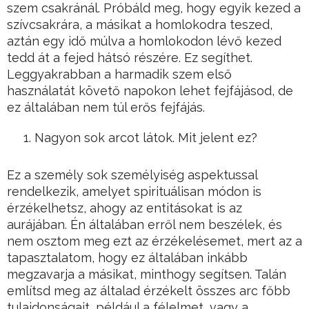
szem csakránál. Próbáld meg, hogy egyik kezed a
szívcsakrára, a másikat a homlokodra teszed,
aztán egy idő múlva a homlokodon lévő kezed
tedd át a fejed hátsó részére. Ez segíthet.
Leggyakrabban a harmadik szem első
használatát követő napokon lehet fejfájásod, de
ez általában nem túl erős fejfájás.
Nagyon sok arcot látok. Mit jelent ez?
Ez a személy sok személyiség aspektussal
rendelkezik, amelyet spirituálisan módon is
érzékelhetsz, ahogy az entitásokat is az
aurájában. Én általában erről nem beszélek, és
nem osztom meg ezt az érzékelésemet, mert az a
tapasztalatom, hogy ez általában inkább
megzavarja a másikat, minthogy segítsen. Talán
említsd meg az általad érzékelt összes arc főbb
tulajdonságait, például a félelmet, vagy a