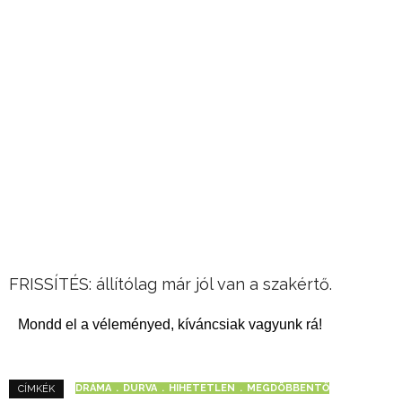
FRISSÍTÉS: állítólag már jól van a szakértő.
Mondd el a véleményed, kíváncsiak vagyunk rá!
DRÁMA
DURVA
HIHETETLEN
MEGDÖBBENTŐ
CÍMKÉK