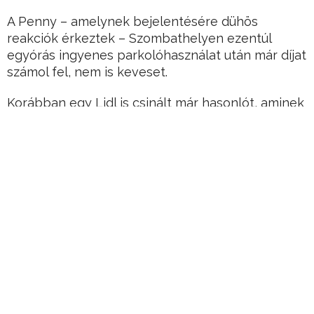
A Penny – amelynek bejelentésére dühös
reakciók érkeztek – Szombathelyen ezentúl
egyórás ingyenes parkolóhasználat után már díjat
számol fel, nem is keveset.
Korábban egy Lidl is csinált már hasonlót, aminek
az érdekessége, hogy ugyancsak Szombathelyen.
Hirdetés