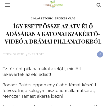
CÍMLAPSZTORIK
ÉRDEKES VILÁG
ÍGY ESETT ÖSSZE AZ ATV ÉLŐ
ADÁSÁBAN A KATONAI SZAKÉRTŐ-
VIDEÓ A DRÁMAI PILLANATOKBÓL
TITKOK SZIGETE
3 ÉV EZELŐTT
Ez történt pillanatokkal azelőtt, mielőtt
lekeverték az élő adást!
Bodacz Balázs éppen egy újabb témát készült
felvezetni, a külügyminisztérium államtitkárát,
Menczer Tamást akarta idézni.