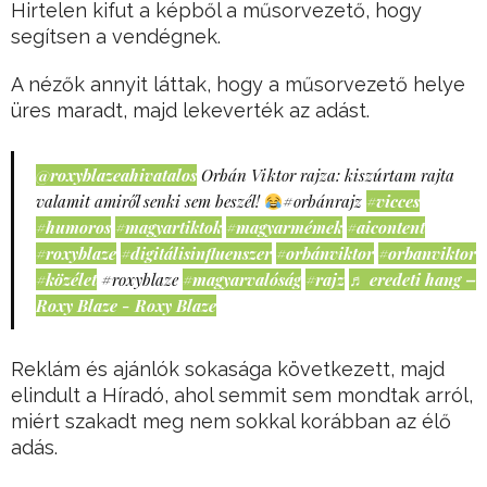
Hirtelen kifut a képből a műsorvezető, hogy
segítsen a vendégnek.
A nézők annyit láttak, hogy a műsorvezető helye
üres maradt, majd lekeverték az adást.
@roxyblazeahivatalos
Orbán Viktor rajza: kiszúrtam rajta
valamit amiről senki sem beszél!
#orbánrajz
#vicces
#humoros
#magyartiktok
#magyarmémek
#aicontent
#roxyblaze
#digitálisinfluenszer
#orbánviktor
#orbanviktor
#közélet
#roxyblaze
#magyarvalóság
#rajz
♬ eredeti hang –
Roxy Blaze - Roxy Blaze
Reklám és ajánlók sokasága következett, majd
elindult a Híradó, ahol semmit sem mondtak arról,
miért szakadt meg nem sokkal korábban az élő
adás.