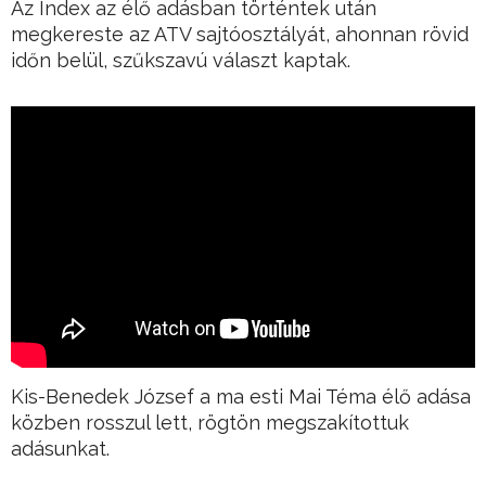
Az Index az élő adásban történtek után
megkereste az ATV sajtóosztályát, ahonnan rövid
időn belül, szűkszavú választ kaptak.
Kis-Benedek József a ma esti Mai Téma élő adása
közben rosszul lett, rögtön megszakítottuk
adásunkat.