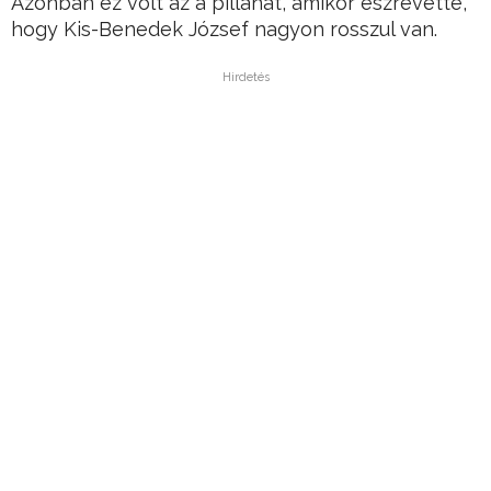
Azonban ez volt az a pillanat, amikor észrevette,
hogy Kis-Benedek József nagyon rosszul van.
Hirdetés