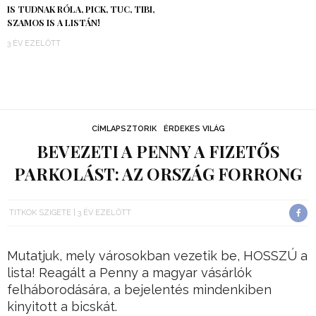
IS TUDNAK RÓLA, PICK, TUC, TIBI,
SZAMOS IS A LISTÁN!
3 ÉV EZELŐTT
CÍMLAPSZTORIK
ÉRDEKES VILÁG
BEVEZETI A PENNY A FIZETŐS
PARKOLÁST: AZ ORSZÁG FORRONG
TITKOK SZIGETE
3 ÉV EZELŐTT
Mutatjuk, mely városokban vezetik be, HOSSZÚ a
lista! Reagált a Penny a magyar vásárlók
felháborodására, a bejelentés mindenkiben
kinyitott a bicskát.