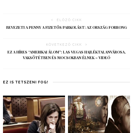
ELŐZŐ CIKK
BEVEZETI A PENNY A FIZETŐS PARKOLÁST: AZ ORSZÁG FORRONG
KÖVETKEZŐ CIKK
EZ A HÍRES “AMERIKAI ÁLOM”: LAS VEGAS HAJLÉKTALANVÁROSA,
VAKSÖTÉTBEN ÉS MOCSOKBAN ÉLNEK – VIDEÓ
EZ IS TETSZENI FOG!