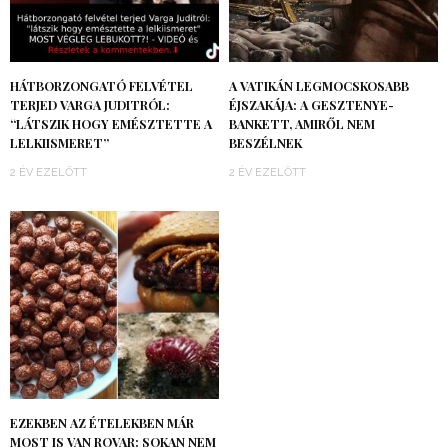
HÁTBORZONGATÓ FELVÉTEL
A VATIKÁN LEGMOCSKOSABB
TERJED VARGA JUDITRÓL:
ÉJSZAKÁJA: A GESZTENYE-
“LÁTSZIK HOGY EMÉSZTETTE A
BANKETT, AMIRŐL NEM
LELKIISMERET”
BESZÉLNEK
2 ÉV EZELŐTT
2 ÉV EZELŐTT
EZEKBEN AZ ÉTELEKBEN MÁR
MOST IS VAN ROVAR: SOKAN NEM