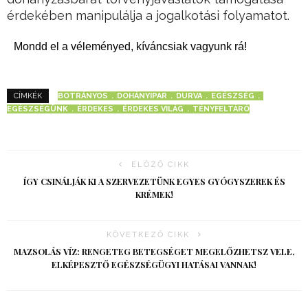
érdekében manipulálja a jogalkotási folyamatot.
Mondd el a véleményed, kíváncsiak vagyunk rá!
BOTRÁNYOS
DOHÁNYIPAR
DURVA
EGÉSZSÉG
CÍMKÉK
EGÉSZSÉGÜNK
ÉRDEKES
ÉRDEKES VILÁG
TÉNYFELTÁRÓ
ELŐZŐ CIKK
ÍGY CSINÁLJÁK KI A SZERVEZETÜNK EGYES GYÓGYSZEREK ÉS
KRÉMEK!
KÖVETKEZŐ CIKK
MAZSOLÁS VÍZ: RENGETEG BETEGSÉGET MEGELŐZHETSZ VELE,
ELKÉPESZTŐ EGÉSZSÉGÜGYI HATÁSAI VANNAK!