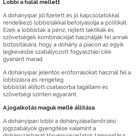
Lobbi a halál mellett
A dohányipar jól fizetett és jó kapcsolatokkal
rendelkező lobbistákkal befolyásolja a politikát.
Ezek a lobbisták a pénz, rejtett taktikák és
szövetségek kombinációját használják fel annak
biztosítására, hogy a dohány a piacon az egyik
legkevésbé szabályozott fogyasztási cikk
gyanánt marad.
A dohányipar jelentős erőforrásokat használ fel a
lobbizásra és rengeteg
lobbistát állított csatasorba tagállami és
szövetségi szinten egyaránt.
A jogalkotás maguk mellé állítása
A dohányipari lobbi a dohányzásellenõrzési
jogszabályok gyengítése valamint a
dohányzásbarát törvényjavaslatok támogatása