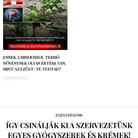
ENNEK A MINDENHOL TERMŐ
NÖVÉNYNEK OLYAN ÉRTÉKE VAN,
MINT AZ EZÜST: TE TUDTAD?
1 ÉV EZELŐTT
EGÉSZSÉGÜNK
ÍGY CSINÁLJÁK KI A SZERVEZETÜNK
EGYES GYÓGYSZEREK ÉS KRÉMEK!