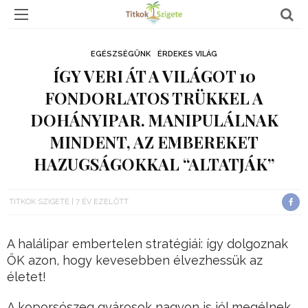
EGÉSZSÉGÜNK
ÉRDEKES VILÁG
ÍGY VERI ÁT A VILÁGOT 10
FONDORLATOS TRÜKKEL A
DOHÁNYIPAR. MANIPULÁLNAK
MINDENT, AZ EMBEREKET
HAZUGSÁGOKKAL “ALTATJÁK”
TITKOK SZIGETE
7 ÉV EZELŐTT
A halálipar embertelen stratégiái: így dolgoznak
ŐK azon, hogy kevesebben élvezhessük az
életet!
A koporsószeg gyárosok nagyon is jól megélnek