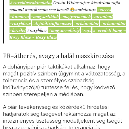
@roxyblazeahivatalos
Orbán Viktor rajza: kiszúrtam rajta
valamit amiről senki sem beszél!
#orbánrajz
#vicces
#humoros
#magyartiktok
#magyarmémek
#aicontent
#roxyblaze
#digitálisinfluenszer
#orbánviktor
#orbanviktor
#közélet
#roxyblaze
#magyarvalóság
#rajz
♬ eredeti hang –
Roxy Blaze - Roxy Blaze
PR-átberés, avagy a halál maszkírozása
A dohányipar piár taktikákat alkalmaz, hogy
magát pozitív színben (úgymint a változatosság, a
tolerancia és a személyes szabadság
indítványozója) tüntesse fel és, hogy kedvezõ
színben szerepeljen a médiában.
A piár tevékenység és közérdekű hirdetési
hadjáratok segítségével reklámozza magát az
intézményes tisztesség modelljeként segítségül
híva az egyéni szabadság, tolerancia és