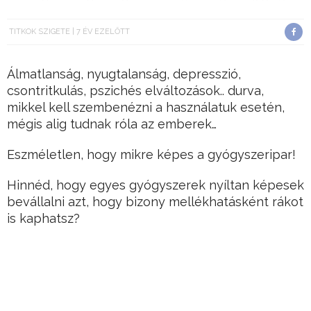
TITKOK SZIGETE
7 ÉV EZELŐTT
Álmatlanság, nyugtalanság, depresszió,
csontritkulás, pszichés elváltozások.. durva,
mikkel kell szembenézni a használatuk esetén,
mégis alig tudnak róla az emberek…
Eszméletlen, hogy mikre képes a gyógyszeripar!
Hinnéd, hogy egyes gyógyszerek nyíltan képesek
bevállalni azt, hogy bizony mellékhatásként rákot
is kaphatsz?
Hirdetés