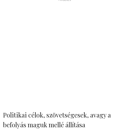
Politikai célok, szövetségesek, avagy a
befolyás maguk mellé állítása