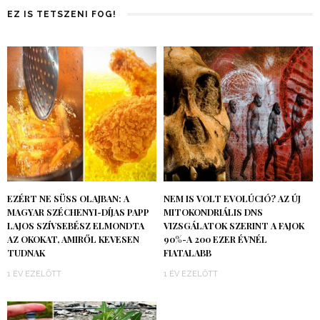
EZ IS TETSZENI FOG!
EZÉRT NE SÜSS OLAJBAN: A
NEM IS VOLT EVOLÚCIÓ? AZ ÚJ
MAGYAR SZÉCHENYI-DÍJAS PAPP
MITOKONDRIÁLIS DNS
LAJOS SZÍVSEBÉSZ ELMONDTA
VIZSGÁLATOK SZERINT A FAJOK
AZ OKOKAT, AMIRŐL KEVESEN
90%-A 200 EZER ÉVNÉL
TUDNAK
FIATALABB
1 ÉV EZELŐTT
1 ÉV EZELŐTT