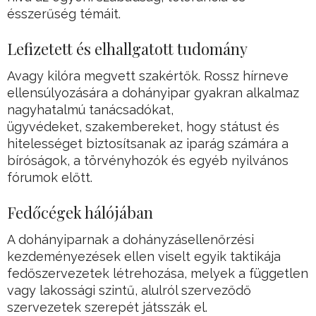
ésszerűség témáit.
Lefizetett és elhallgatott tudomány
Avagy kilóra megvett szakértők. Rossz hírneve
ellensúlyozására a dohányipar gyakran alkalmaz
nagyhatalmú tanácsadókat,
ügyvédeket, szakembereket, hogy státust és
hitelességet biztosítsanak az iparág számára a
bíróságok, a törvényhozók és egyéb nyilvános
fórumok előtt.
Fedőcégek hálójában
A dohányiparnak a dohányzásellenőrzési
kezdeményezések ellen viselt egyik taktikája
fedőszervezetek létrehozása, melyek a független
vagy lakossági szintű, alulról szerveződő
szervezetek szerepét játsszák el.