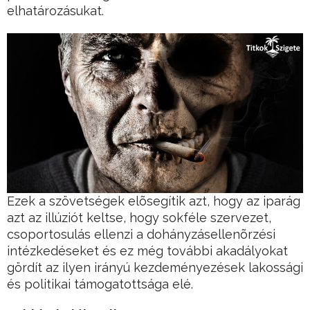
elhatározásukat.
Ezek a szövetségek elõsegítik azt, hogy az iparág
azt az illúziót keltse, hogy sokféle szervezet,
csoportosulás ellenzi a dohányzásellenõrzési
intézkedéseket és ez még további akadályokat
gördít az ilyen irányú kezdeményezések lakossági
és politikai támogatottsága elé.