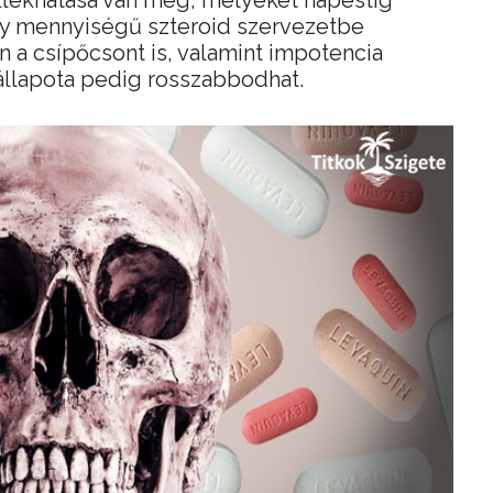
lékhatása van még, melyeket napestig
agy mennyiségű szteroid szervezetbe
n a csípőcsont is, valamint impotencia
állapota pedig rosszabbodhat.