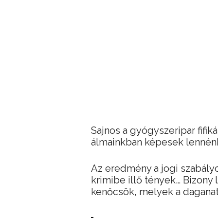
Sajnos a gyógyszeripar fifik
álmainkban képesek lennénk
Az eredmény a jogi szabályo
krimibe illő tények… Bizony
kenőcsök, melyek a daganatok