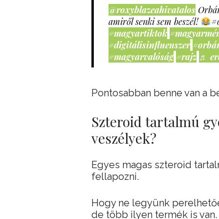
@roxyblazeahivatalos
Orbán
amiről senki sem beszél!
#
#magyartiktok
#magyarmé
#digitálisinfluenszer
#orbá
#magyarvalóság
#rajz
♬ er
Pontosabban benne van a b
Szteroid tartalmú g
veszélyek?
Egyes magas szteroid tarta
fellapozni.
Hogy ne legyünk perelhetőek
de több ilyen termék is van.