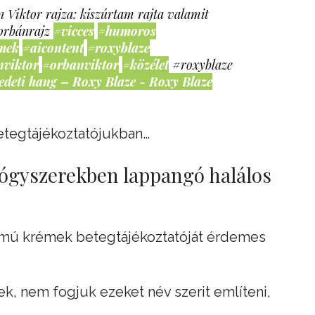
 Viktor rajza: kiszúrtam rajta valamit
orbánrajz
#vicces
#humoros
mek
#aicontent
#roxyblaze
nviktor
#orbanviktor
#közélet
#roxyblaze
edeti hang – Roxy Blaze - Roxy Blaze
etegtájékoztatójukban…
yógyszerekben lappangó halálos
lmú krémek betegtájékoztatóját érdemes
, nem fogjuk ezeket név szerit említeni,