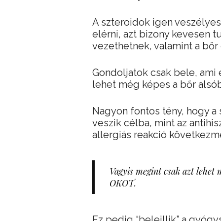
A szteroidok igen veszélye
elérni, azt bizony kevesen 
vezethetnek, valamint a bő
Gondoljatok csak bele, ami e
lehet még képes a bőr alsó
Nagyon fontos tény, hogy a 
veszik célba, mint az antih
allergiás reakció következm
Vagyis megint csak azt lehe
OKOT.
Ez pedig “beleillik” a gyógy