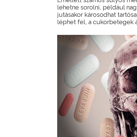
Emellett számos súlyos mel
lehetne sorolni, például n
jutásakor károsodhat tartósa
léphet fel, a cukorbetegek 