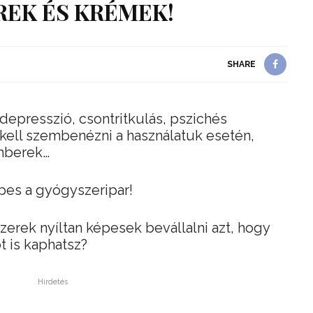
EK ÉS KRÉMEK!
SHARE
depresszió, csontritkulás, pszichés
l kell szembenézni a használatuk esetén,
emberek…
pes a gyógyszeripar!
rek nyíltan képesek bevállalni azt, hogy
t is kaphatsz?
Hirdetés