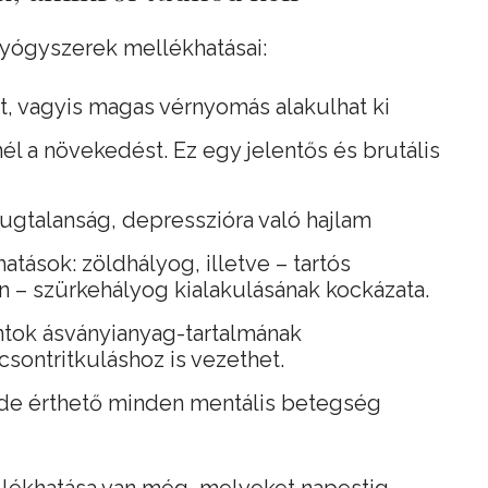
gyógyszerek mellékhatásai:
, vagyis magas vérnyomás alakulhat ki
él a növekedést. Ez egy jelentős és brutális
ugtalanság, depresszióra való hajlam
tások: zöldhályog, illetve – tar­tós
n – szürkehályog kialakulásá­nak kockázata.
ontok ásványianyag-tartalmának
csontritkuláshoz is vezethet.
 Ide érthető minden mentális betegség