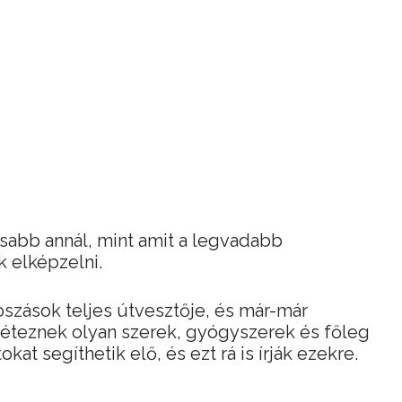
ásabb annál, mint amit a legvadabb
 elképzelni.
szások teljes útvesztője, és már-már
 léteznek olyan szerek, gyógyszerek és főleg
at segíthetik elő, és ezt rá is írják ezekre.