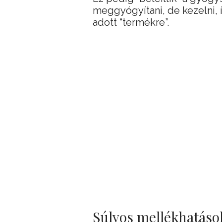
meggyógyítani, de kezelni, 
adott “termékre”.
Súlyos mellékhatások