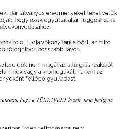
sek. Bár látványos eredményeket lehet velük
tudják, hogy ezek egyúttal akár függéshez is
r elvékonyodásához.
nnyire el tudja vékonyítani a bőrt, az mire
bb rétegeiben hosszabb távon.
szteroidok nem magát az allergiás reakciót
isztaminok vagy a kromoglikát, hanem az
ényeként fellépő gyulladást.
t mondani, hogy a TÜNETEKET kezeli, nem pedig az
szeripar üzleti felfogásába: nem