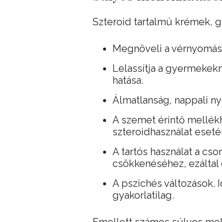
Szteroid tartalmú krémek, 
Megnöveli a vérnyomást
Lelassítja a gyermekekn
hatása.
Álmatlanság, nappali ny
A szemet érintő mellékha
szteroidhasználat eseté
A tartós használat a cs
csökkenéséhez, ezáltal 
A pszichés változások.
gyakorlatilag.