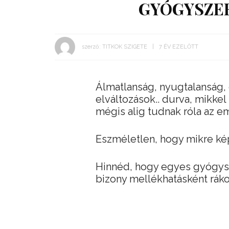
GYÓGYSZER
szerző:
TITKOK SZIGETE
7 ÉV EZELŐTT
Álmatlanság, nyugtalanság, 
elváltozások.. durva, mikke
mégis alig tudnak róla az 
Eszméletlen, hogy mikre ké
Hinnéd, hogy egyes gyógysze
bizony mellékhatásként ráko