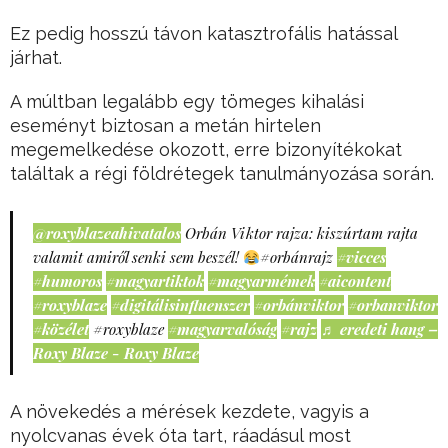
Ez pedig hosszú távon katasztrofális hatással
járhat.
A múltban legalább egy tömeges kihalási
eseményt biztosan a metán hirtelen
megemelkedése okozott, erre bizonyítékokat
találtak a régi földrétegek tanulmányozása során.
@roxyblazeahivatalos
Orbán Viktor rajza: kiszúrtam rajta
valamit amiről senki sem beszél!
#orbánrajz
#vicces
#humoros
#magyartiktok
#magyarmémek
#aicontent
#roxyblaze
#digitálisinfluenszer
#orbánviktor
#orbanviktor
#közélet
#roxyblaze
#magyarvalóság
#rajz
♬ eredeti hang –
Roxy Blaze - Roxy Blaze
A növekedés a mérések kezdete, vagyis a
nyolcvanas évek óta tart, ráadásul most