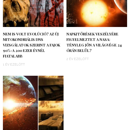
NEM IS VOLT EVOLÚCIÓ? AZ ÚJ
NAPKITÖRÉSEK VESZÉLYÉRE
MITOKONDRIÁLIS DNS
FIGYELMEZTET A NASA:
VIZSGÁLATOK SZERINT A FAJOK
TÉNYLEG JÖN A VILÁGVÉGE 24
90%-A 200 EZER ÉVNÉL
ÓRÁN BELÜL?
FIATALABB
2 ÉV EZELŐTT
1 ÉV EZELŐTT