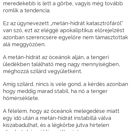
meredekebb is lett a görbe, vagyis még tovább
romlik a tendencia.
Ez az úgynevezett „metán-hidrát katasztrófáról”
van szó, ezt az eléggé apokaliptikus előrejelzést
azonban szerencsére egyelőre nem támasztottak
alá meggyőzően.
A metán-hidrát az óceánok alján, a tengeri
üledékben található meg nagy mennyiségben,
méghozzá szilárd vegyületként.
Amíg szilárd, nincs is vele gond, a kérdés azonban
hogy meddig marad stabil, ha nő a tenger
hőmérséklete.
A félelem, hogy az óceánok melegedése miatt
egy idő után a metán-hidrát instabillá válva
kiszabadulhat, és a légkörbe jutva hirtelen