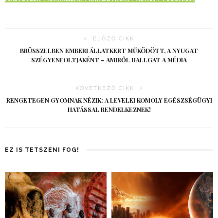
ELŐZŐ CIKK
BRÜSSZELBEN EMBERI ÁLLATKERT MŰKÖDÖTT, A NYUGAT
SZÉGYENFOLTJAKÉNT – AMIRŐL HALLGAT A MÉDIA
KÖVETKEZŐ CIKK
RENGETEGEN GYOMNAK NÉZIK: A LEVELEI KOMOLY EGÉSZSÉGÜGYI
HATÁSSAL RENDELKEZNEK!
EZ IS TETSZENI FOG!