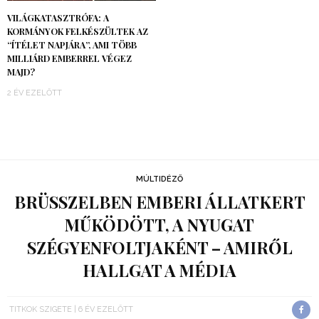
VILÁGKATASZTRÓFA: A
KORMÁNYOK FELKÉSZÜLTEK AZ
“ÍTÉLET NAPJÁRA”, AMI TÖBB
MILLIÁRD EMBERREL VÉGEZ
MAJD?
2 ÉV EZELŐTT
MÚLTIDÉZŐ
BRÜSSZELBEN EMBERI ÁLLATKERT
MŰKÖDÖTT, A NYUGAT
SZÉGYENFOLTJAKÉNT – AMIRŐL
HALLGAT A MÉDIA
TITKOK SZIGETE
6 ÉV EZELŐTT