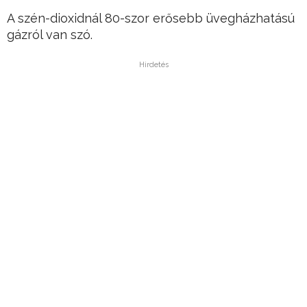
A szén-dioxidnál 80-szor erősebb üvegházhatású
gázról van szó.
Hirdetés