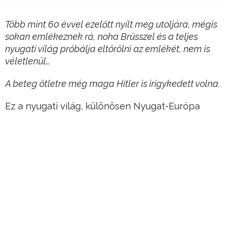
Több mint 60 évvel ezelőtt nyílt meg utoljára, mégis
sokan emlékeznek rá, noha Brüsszel és a teljes
nyugati világ próbálja eltörölni az emlékét, nem is
véletlenül…
A beteg ötletre még maga Hitler is irigykedett volna.
Ez a nyugati világ, különösen Nyugat-Európa
olyan szégyenfoltja, amit minduntalan takargatni
próbálnak, mint egy szégyenlőd kisgyerek, aki
rossz fát tett a tűzre.
Hirdetés