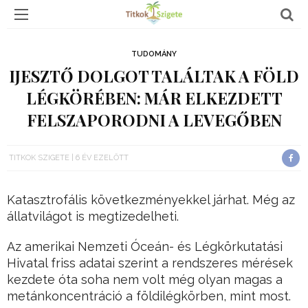
TUDOMÁNY
IJESZTŐ DOLGOT TALÁLTAK A FÖLD
LÉGKÖRÉBEN: MÁR ELKEZDETT
FELSZAPORODNI A LEVEGŐBEN
TITKOK SZIGETE
6 ÉV EZELŐTT
Katasztrofális következményekkel járhat. Még az
állatvilágot is megtizedelheti.
Az amerikai Nemzeti Óceán- és Légkörkutatási
Hivatal friss adatai szerint a rendszeres mérések
kezdete óta soha nem volt még olyan magas a
metánkoncentráció a földilégkörben, mint most.