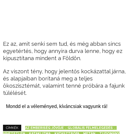
Ez az, amit senki sem tud, és még abban sincs
egyetértés, hogy annyira durva lenne, hogy ez
kipusztítana mindent a Földön.
Az viszont tény, hogy jelentős kockázattal járna,
és alapjaiban borítaná meg a teljes
ökoszisztémát, valamint tenné próbára a fajunk
túlélését.
Mondd el a véleményed, kíváncsiak vagyunk rá!
AZ EMBERISÉG JÖVŐJE
GLOBÁLIS FELMELEGEDÉS
CÍMKÉK
HIHETETLEN
KATAKLIZMA
KATASZTRÓFA
METÁN
TUDOMÁNY