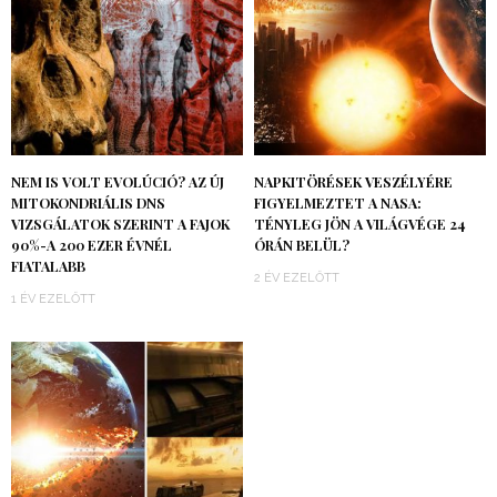
NEM IS VOLT EVOLÚCIÓ? AZ ÚJ
NAPKITÖRÉSEK VESZÉLYÉRE
MITOKONDRIÁLIS DNS
FIGYELMEZTET A NASA:
VIZSGÁLATOK SZERINT A FAJOK
TÉNYLEG JÖN A VILÁGVÉGE 24
90%-A 200 EZER ÉVNÉL
ÓRÁN BELÜL?
FIATALABB
2 ÉV EZELŐTT
1 ÉV EZELŐTT