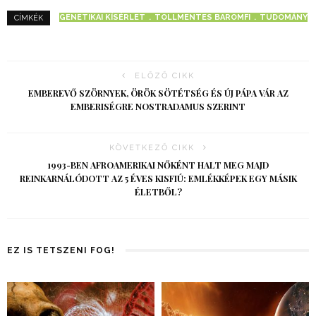
GENETIKAI KÍSÉRLET
TOLLMENTES BAROMFI
TUDOMÁNY
CÍMKÉK
ELŐZŐ CIKK
EMBEREVŐ SZÖRNYEK, ÖRÖK SÖTÉTSÉG ÉS ÚJ PÁPA VÁR AZ
EMBERISÉGRE NOSTRADAMUS SZERINT
KÖVETKEZŐ CIKK
1993-BEN AFROAMERIKAI NŐKÉNT HALT MEG MAJD
REINKARNÁLÓDOTT AZ 5 ÉVES KISFIÚ: EMLÉKKÉPEK EGY MÁSIK
ÉLETBŐL?
EZ IS TETSZENI FOG!