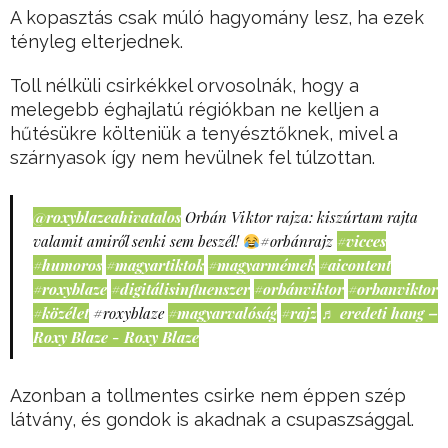
A kopasztás csak múló hagyomány lesz, ha ezek
tényleg elterjednek.
Toll nélküli csirkékkel orvosolnák, hogy a
melegebb éghajlatú régiókban ne kelljen a
hűtésükre költeniük a tenyésztőknek, mivel a
szárnyasok így nem hevülnek fel túlzottan.
@roxyblazeahivatalos
Orbán Viktor rajza: kiszúrtam rajta
valamit amiről senki sem beszél!
#orbánrajz
#vicces
#humoros
#magyartiktok
#magyarmémek
#aicontent
#roxyblaze
#digitálisinfluenszer
#orbánviktor
#orbanviktor
#közélet
#roxyblaze
#magyarvalóság
#rajz
♬ eredeti hang –
Roxy Blaze - Roxy Blaze
Azonban a tollmentes csirke nem éppen szép
látvány, és gondok is akadnak a csupaszsággal.