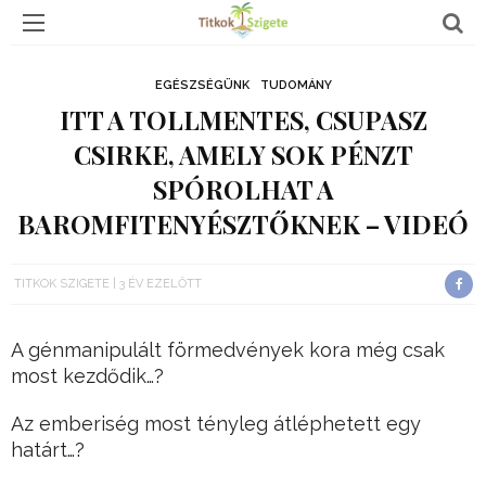
EGÉSZSÉGÜNK
TUDOMÁNY
ITT A TOLLMENTES, CSUPASZ
CSIRKE, AMELY SOK PÉNZT
SPÓROLHAT A
BAROMFITENYÉSZTŐKNEK – VIDEÓ
TITKOK SZIGETE
3 ÉV EZELŐTT
A génmanipulált förmedvények kora még csak
most kezdődik…?
Az emberiség most tényleg átléphetett egy
határt…?