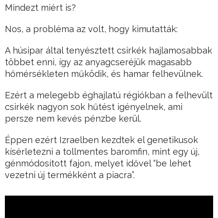
Mindezt miért is?
Nos, a probléma az volt, hogy kimutatták:
A húsipar által tenyésztett csirkék hajlamosabbak
többet enni, így az anyagcseréjük magasabb
hőmérsékleten működik, és hamar felhevülnek.
Ezért a melegebb éghajlatú régiókban a felhevült
csirkék nagyon sok hűtést igényelnek, ami
persze nem kevés pénzbe kerül.
Éppen ezért Izraelben kezdtek el genetikusok
kísérletezni a tollmentes baromfin, mint egy új,
génmódosított fajon, melyet idővel “be lehet
vezetni új termékként a piacra”.