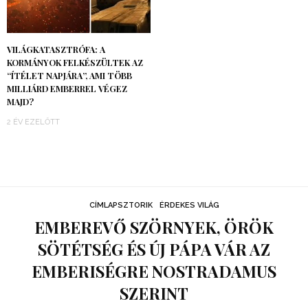
VILÁGKATASZTRÓFA: A
KORMÁNYOK FELKÉSZÜLTEK AZ
“ÍTÉLET NAPJÁRA”, AMI TÖBB
MILLIÁRD EMBERREL VÉGEZ
MAJD?
2 ÉV EZELŐTT
CÍMLAPSZTORIK
ÉRDEKES VILÁG
EMBEREVŐ SZÖRNYEK, ÖRÖK
SÖTÉTSÉG ÉS ÚJ PÁPA VÁR AZ
EMBERISÉGRE NOSTRADAMUS
SZERINT