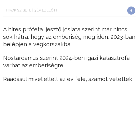
TITKOK SZIGETE
3 ÉV EZELŐTT
A híres próféta ijesztő jóslata szerint már nincs
sok hátra, hogy az emberiség még idén, 2023-ban
belépjen a végkorszakba.
Nostardamus szerint 2024-ben igazi katasztrófa
várhat az emberiségre.
Ráadásul mivel eltelt az év fele, számot vetettek
róla, mennyi idénre vonatkozó eddigi jóslata jött
be, a helyzet pedig rendkívül aggasztó.
Hirdetés