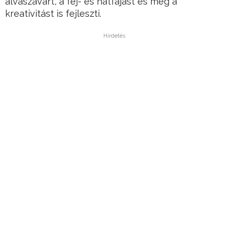
alvászavart, a fej- és hátfájást és még a
kreativitást is fejleszti.
Hirdetés