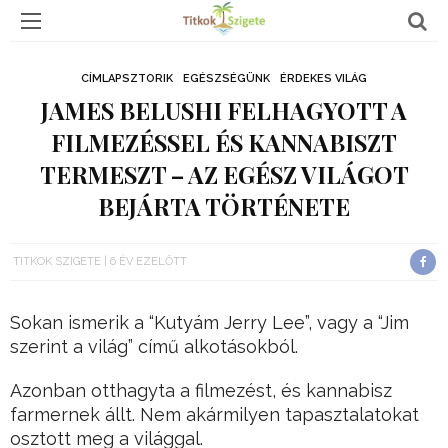
CÍMLAPSZTORIK
EGÉSZSÉGÜNK
ÉRDEKES VILÁG
JAMES BELUSHI FELHAGYOTT A
FILMEZÉSSEL ÉS KANNABISZT
TERMESZT – AZ EGÉSZ VILÁGOT
BEJÁRTA TÖRTÉNETE
TITKOK SZIGETE
6 ÉV EZELŐTT
Sokan ismerik a “Kutyám Jerry Lee”, vagy a “Jim
szerint a világ” című alkotásokból.
Azonban otthagyta a filmezést, és kannabisz
farmernek állt. Nem akármilyen tapasztalatokat
osztott meg a világgal.