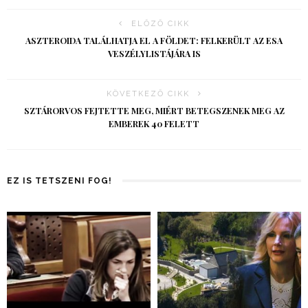
ELŐZŐ CIKK
ASZTEROIDA TALÁLHATJA EL A FÖLDET: FELKERÜLT AZ ESA
VESZÉLYLISTÁJÁRA IS
KÖVETKEZŐ CIKK
SZTÁRORVOS FEJTETTE MEG, MIÉRT BETEGSZENEK MEG AZ
EMBEREK 40 FELETT
EZ IS TETSZENI FOG!