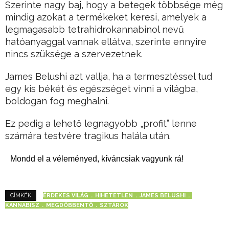
Szerinte nagy baj, hogy a betegek többsége még
mindig azokat a termékeket keresi, amelyek a
legmagasabb tetrahidrokannabinol nevű
hatóanyaggal vannak ellátva, szerinte ennyire
nincs szüksége a szervezetnek.
James Belushi azt vallja, ha a termesztéssel tud
egy kis békét és egészséget vinni a világba,
boldogan fog meghalni.
Ez pedig a lehető legnagyobb „profit” lenne
számára testvére tragikus halála után.
Mondd el a véleményed, kíváncsiak vagyunk rá!
ÉRDEKES VILÁG
HIHETETLEN
JAMES BELUSHI
CÍMKÉK
KANNABISZ
MEGDÖBBENTŐ
SZTÁROK