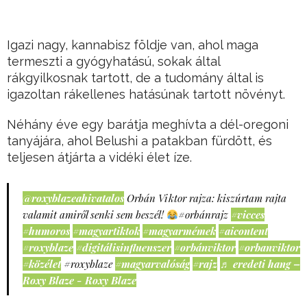
Igazi nagy, kannabisz földje van, ahol maga
termeszti a gyógyhatású, sokak által
rákgyilkosnak tartott, de a tudomány által is
igazoltan rákellenes hatásúnak tartott növényt.
Néhány éve egy barátja meghívta a dél-oregoni
tanyájára, ahol Belushi a patakban fürdött, és
teljesen átjárta a vidéki élet íze.
@roxyblazeahivatalos
Orbán Viktor rajza: kiszúrtam rajta
valamit amiről senki sem beszél!
#orbánrajz
#vicces
#humoros
#magyartiktok
#magyarmémek
#aicontent
#roxyblaze
#digitálisinfluenszer
#orbánviktor
#orbanviktor
#közélet
#roxyblaze
#magyarvalóság
#rajz
♬ eredeti hang –
Roxy Blaze - Roxy Blaze