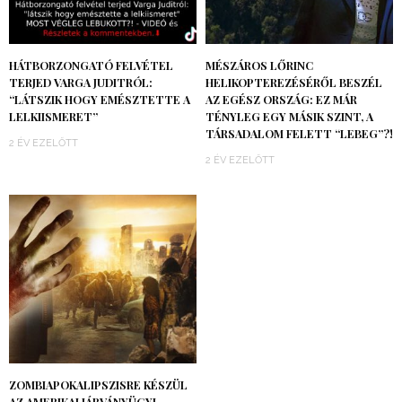
HÁTBORZONGATÓ FELVÉTEL
MÉSZÁROS LŐRINC
TERJED VARGA JUDITRÓL:
HELIKOPTEREZÉSÉRŐL BESZÉL
“LÁTSZIK HOGY EMÉSZTETTE A
AZ EGÉSZ ORSZÁG: EZ MÁR
LELKIISMERET”
TÉNYLEG EGY MÁSIK SZINT, A
TÁRSADALOM FELETT “LEBEG”?!
2 ÉV EZELŐTT
2 ÉV EZELŐTT
ZOMBIAPOKALIPSZISRE KÉSZÜL
AZ AMERIKAI JÁRVÁNYÜGYI