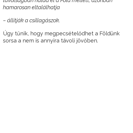
távolságban halad el a Föld mellett, azonban
hamarosan eltalálhatja
– állítják a csillagászok.
Úgy tűnik, hogy megpecsételődhet a Földünk
sorsa a nem is annyira távoli jövőben.
Hirdetés