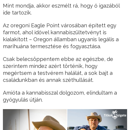
Mint mondja, akkor eszmélt rá, hogy ő igazából
ide tartozik.
Az oregoni Eagle Point városában épített egy
farmot, ahol idővel kannabiszültetvényt is
kialakított – Oregon államban ugyanis legális a
marihuána termesztése és fogyasztása.
Csak belecsöppentem ebbe az egészbe, de
szerintem mindez azért történik, hogy
megértsem a testvérem halálát, a sok bajt a
családunkban és annak széthullását.
Amióta a kannabisszal dolgozom, elindultam a
gyógyulás útján.