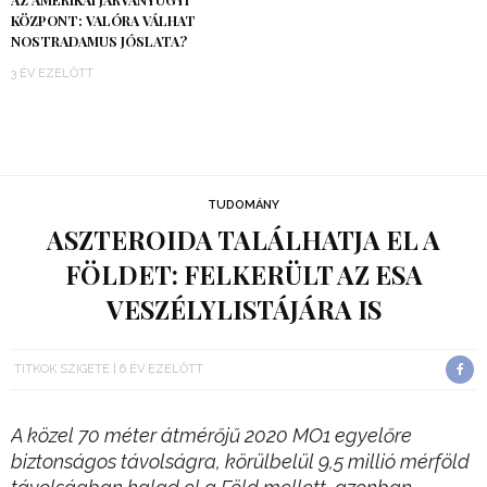
KÖZPONT: VALÓRA VÁLHAT
NOSTRADAMUS JÓSLATA?
3 ÉV EZELŐTT
TUDOMÁNY
ASZTEROIDA TALÁLHATJA EL A
FÖLDET: FELKERÜLT AZ ESA
VESZÉLYLISTÁJÁRA IS
TITKOK SZIGETE
6 ÉV EZELŐTT
A közel 70 méter átmérőjű 2020 MO1 egyelőre
biztonságos távolságra, körülbelül 9,5 millió mérföld