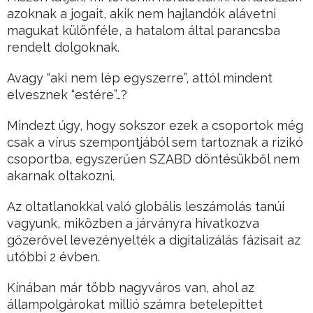
azoknak a jogait, akik nem hajlandók alávetni
magukat különféle, a hatalom által parancsba
rendelt dolgoknak.
Avagy “aki nem lép egyszerre”, attól mindent
elvesznek “estére”…?
Mindezt úgy, hogy sokszor ezek a csoportok még
csak a vírus szempontjából sem tartoznak a rizikó
csoportba, egyszerűen SZABD döntésükből nem
akarnak oltakozni.
Az oltatlanokkal való globális leszámolás tanúi
vagyunk, miközben a járványra hivatkozva
gőzerővel levezényelték a digitalizálás fázisait az
utóbbi 2 évben.
Kínában már több nagyváros van, ahol az
állampolgárokat millió számra betelepíttet