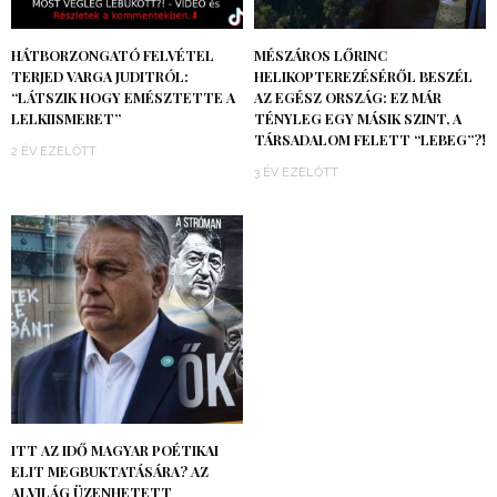
HÁTBORZONGATÓ FELVÉTEL
MÉSZÁROS LŐRINC
TERJED VARGA JUDITRÓL:
HELIKOPTEREZÉSÉRŐL BESZÉL
“LÁTSZIK HOGY EMÉSZTETTE A
AZ EGÉSZ ORSZÁG: EZ MÁR
LELKIISMERET”
TÉNYLEG EGY MÁSIK SZINT, A
TÁRSADALOM FELETT “LEBEG”?!
2 ÉV EZELŐTT
3 ÉV EZELŐTT
ITT AZ IDŐ MAGYAR POÉTIKAI
ELIT MEGBUKTATÁSÁRA? AZ
ALVILÁG ÜZENHETETT