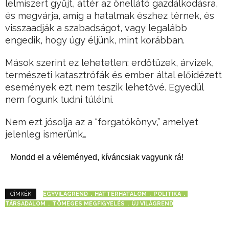
lelmiszert gyűjt, áttér az önellátó gazdálkodásra,
és megvárja, amíg a hatalmak észhez térnek, és
visszaadják a szabadságot, vagy legalább
engedik, hogy úgy éljünk, mint korábban.
Mások szerint ez lehetetlen: erdőtüzek, árvizek,
természeti katasztrófák és ember által előidézett
események ezt nem teszik lehetővé. Egyedül
nem fogunk tudni túlélni.
Nem ezt jósolja az a “forgatókönyv,” amelyet
jelenleg ismerünk…
Mondd el a véleményed, kíváncsiak vagyunk rá!
EGYVILÁGREND
HÁTTÉRHATALOM
POLITIKA
CÍMKÉK
TÁRSADALOM
TÖMEGES MEGFIGYELÉS
ÚJ VILÁGREND