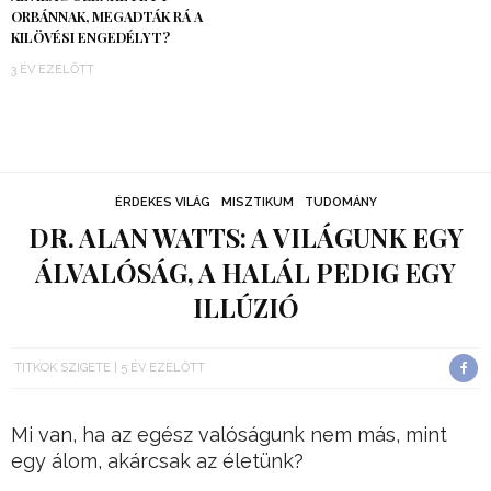
ORBÁNNAK, MEGADTÁK RÁ A
KILÖVÉSI ENGEDÉLYT?
3 ÉV EZELŐTT
ÉRDEKES VILÁG
MISZTIKUM
TUDOMÁNY
DR. ALAN WATTS: A VILÁGUNK EGY
ÁLVALÓSÁG, A HALÁL PEDIG EGY
ILLÚZIÓ
TITKOK SZIGETE
5 ÉV EZELŐTT
Mi van, ha az egész valóságunk nem más, mint
egy álom, akárcsak az életünk?