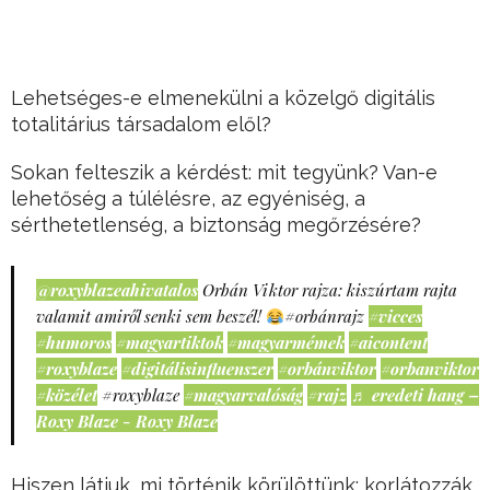
Lehetséges-e elmenekülni a közelgő digitális
totalitárius társadalom elől?
Sokan felteszik a kérdést: mit tegyünk? Van-e
lehetőség a túlélésre, az egyéniség, a
sérthetetlenség, a biztonság megőrzésére?
@roxyblazeahivatalos
Orbán Viktor rajza: kiszúrtam rajta
valamit amiről senki sem beszél!
#orbánrajz
#vicces
#humoros
#magyartiktok
#magyarmémek
#aicontent
#roxyblaze
#digitálisinfluenszer
#orbánviktor
#orbanviktor
#közélet
#roxyblaze
#magyarvalóság
#rajz
♬ eredeti hang –
Roxy Blaze - Roxy Blaze
Hiszen látjuk, mi történik körülöttünk: korlátozzák