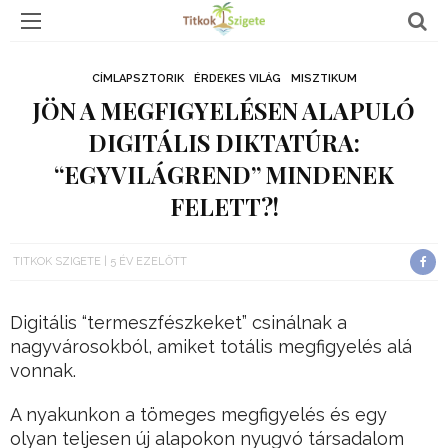
CÍMLAPSZTORIK
ÉRDEKES VILÁG
MISZTIKUM
JÖN A MEGFIGYELÉSEN ALAPULÓ
DIGITÁLIS DIKTATÚRA:
“EGYVILÁGREND” MINDENEK
FELETT?!
TITKOK SZIGETE
5 ÉV EZELŐTT
Digitális “termeszfészkeket” csinálnak a
nagyvárosokból, amiket totális megfigyelés alá
vonnak.
A nyakunkon a tömeges megfigyelés és egy
olyan teljesen új alapokon nyugvó társadalom