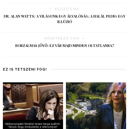
ELŐZŐ CIKK
DR. ALAN WATTS: A VILÁGUNK EGY ÁLVALÓSÁG, A HALÁL PEDIG EGY
ILLÚZIÓ
KÖVETKEZŐ CIKK
BORZALMAS JÖVŐ: EZ VÁR MAJD MINDEN OLTATLANRA?
EZ IS TETSZENI FOG!