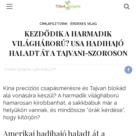
CÍMLAPSZTORIK
ÉRDEKES VILÁG
KEZDŐDIK A HARMADIK
VILÁGHÁBORÚ? USA HADIHAJÓ
HALADT ÁT A TAJVANI-SZOROSON
TITKOK SZIGETE
3 ÉV EZELŐTT
Kína precíziós csapásmérésre és Tajvan blokád
alá vonására készül? A harmadik világháború
hamarosan kirobbanhat, a sakkbábuk már a
helyükön vannak, és mindössze “órák kérdése”,
hogy kitörjön?
Amerikai hadihajó haladt át a