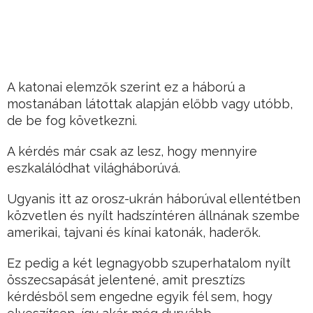
A katonai elemzők szerint ez a háború a
mostanában látottak alapján előbb vagy utóbb,
de be fog következni.
A kérdés már csak az lesz, hogy mennyire
eszkalálódhat világháborúvá.
Ugyanis itt az orosz-ukrán háborúval ellentétben
közvetlen és nyílt hadszíntéren állnának szembe
amerikai, tajvani és kínai katonák, haderők.
Ez pedig a két legnagyobb szuperhatalom nyílt
összecsapását jelentené, amit presztízs
kérdésből sem engedne egyik fél sem, hogy