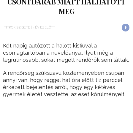
CSONTDARAB MIATT HALHATOTT
MEG
TITKOK SZIGETE
3 ÉV EZELŐTT
Két napig autózott a halott kisfiúval a
csomagtartóban a nevelőanya… Ilyet még a
legrutinosabb, sokat megélt rendőrök sem láttak.
A rendőrség szűkszavú közleményében csupán
annyi van, hogy reggel hat óra előtt tíz perccel
érkezett bejelentés arról, hogy egy kétéves
gyermek életét vesztette, az eset körülményeit
pedig büntetőeljárás keretében vizsgálják.
Az emberben, amellett, hogy megszakad a szíve,
milliónyi kérdés vetődik fel a rejtélyes ügy
kapcsán, de ezek egyelőre megválaszolatlanok.