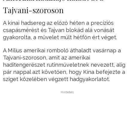
Tajvani-szoroson
A kínai hadsereg az előző héten a precíziós
csapásmérést és Tajvan blokád alá vonását
gyakorolta, a művelet múlt hétfőn ért véget.
A Milius amerikai romboló áthaladt vasárnap a
Tajvani-szoroson, amit az amerikai
haditengerészet rutinműveletnek nevezett, alig
pár nappal azt követően, hogy Kína befejezte a
sziget közelében végzett hadgyakorlatot.
Hirdetés