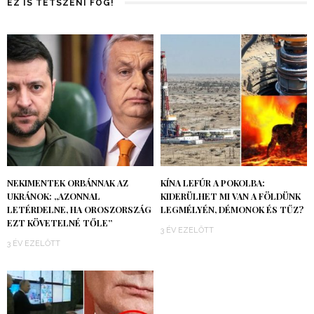
EZ IS TETSZENI FOG!
NEKIMENTEK ORBÁNNAK AZ
KÍNA LEFÚR A POKOLBA:
UKRÁNOK: „AZONNAL
KIDERÜLHET MI VAN A FÖLDÜNK
LETÉRDELNE, HA OROSZORSZÁG
LEGMÉLYÉN, DÉMONOK ÉS TŰZ?
EZT KÖVETELNÉ TŐLE”
3 ÉV EZELŐTT
3 ÉV EZELŐTT