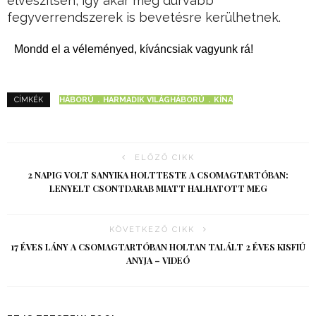
elveszítsen, így akár még durvább
fegyverrendszerek is bevetésre kerülhetnek.
Mondd el a véleményed, kíváncsiak vagyunk rá!
HÁBORÚ
HARMADIK VILÁGHÁBORÚ
KÍNA
CÍMKÉK
ELŐZŐ CIKK
2 NAPIG VOLT SANYIKA HOLTTESTE A CSOMAGTARTÓBAN:
LENYELT CSONTDARAB MIATT HALHATOTT MEG
KÖVETKEZŐ CIKK
17 ÉVES LÁNY A CSOMAGTARTÓBAN HOLTAN TALÁLT 2 ÉVES KISFIÚ
ANYJA – VIDEÓ