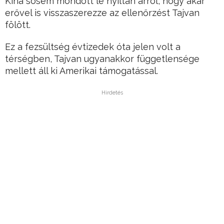
Kína sosem mondott le nyíltan arról, hogy akár
erővel is visszaszerezze az ellenőrzést Tajvan
fölött.
Ez a fezsültség évtizedek óta jelen volt a
térségben, Tajvan ugyanakkor függetlensége
mellett áll ki Amerikai támogatással.
Hirdetés