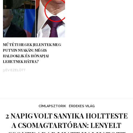
MŰTÉTI HEGEK JELENTEK MEG
PUTYIN NYAKÁN: MÉGIS
HALDOKLIK ÉS HÓNAPJAI
LEHETNEK HÁTRA?
3 ÉV EZELŐTT
CÍMLAPSZTORIK
ÉRDEKES VILÁG
2 NAPIG VOLT SANYIKA HOLTTESTE
A CSOMAGTARTÓBAN: LENYELT