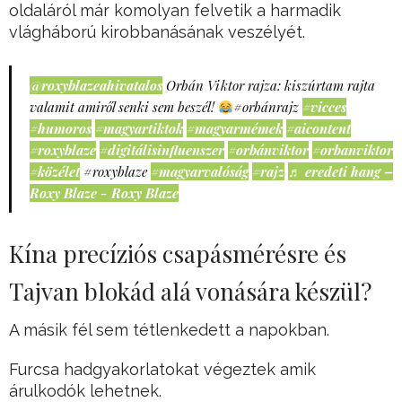
oldaláról már komolyan felvetik a harmadik
vlágháború kirobbanásának veszélyét.
@roxyblazeahivatalos
Orbán Viktor rajza: kiszúrtam rajta
valamit amiről senki sem beszél!
#orbánrajz
#vicces
#humoros
#magyartiktok
#magyarmémek
#aicontent
#roxyblaze
#digitálisinfluenszer
#orbánviktor
#orbanviktor
#közélet
#roxyblaze
#magyarvalóság
#rajz
♬ eredeti hang –
Roxy Blaze - Roxy Blaze
Kína precíziós csapásmérésre és
Tajvan blokád alá vonására készül?
A másik fél sem tétlenkedett a napokban.
Furcsa hadgyakorlatokat végeztek amik
árulkodók lehetnek.