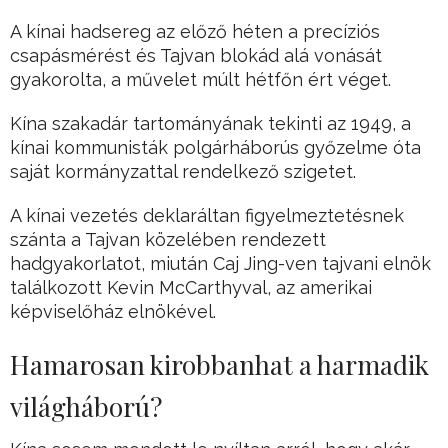
A kínai hadsereg az előző héten a precíziós
csapásmérést és Tajvan blokád alá vonását
gyakorolta, a művelet múlt hétfőn ért véget.
Kína szakadár tartományának tekinti az 1949, a
kínai kommunisták polgárháborús győzelme óta
saját kormányzattal rendelkező szigetet.
A kínai vezetés deklaráltan figyelmeztetésnek
szánta a Tajvan közelében rendezett
hadgyakorlatot, miután Caj Jing-ven tajvani elnök
találkozott Kevin McCarthyval, az amerikai
képviselőház elnökével.
Hamarosan kirobbanhat a harmadik
világháború?