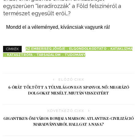
egyszerűen “leradírozzák” a Föld felszínéről a
természet egyesült erői…?
Mondd el a véleményed, kíváncsiak vagyunk rá!
AZ EMBERISÉG JÖVŐJE
ELGONDOLKODTATÓ
KATAKLIZMA
CÍMKÉK
KATASZTRÓFA
TÁRSADALOM
TUDOMÁNY
ELŐZŐ CIKK
6 ÓRÁT TÖLTÖTT A TÚLVILÁGON EGY SPANYOL NŐ: MEGRÁZÓ
DOLGOKAT MESÉLT, MIUTÁN VISSZATÉRT
KÖVETKEZŐ CIKK
GIGANTIKUS ŐSI VÁROS ROMJAI A MARSON: ATLANTISZ-CIVILIZÁCIÓ
MARADVÁNYAIRÓL HALLGAT A NASA?