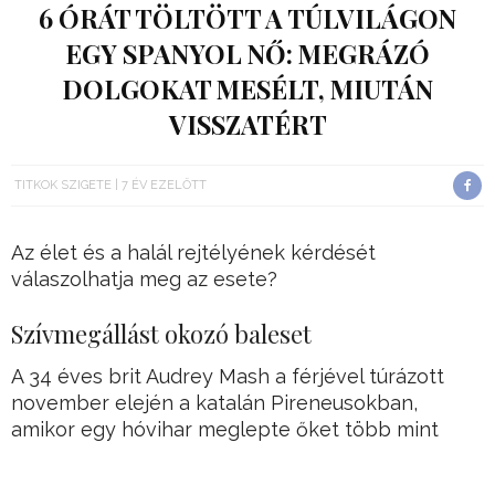
6 ÓRÁT TÖLTÖTT A TÚLVILÁGON
EGY SPANYOL NŐ: MEGRÁZÓ
DOLGOKAT MESÉLT, MIUTÁN
VISSZATÉRT
TITKOK SZIGETE
7 ÉV EZELŐTT
Az élet és a halál rejtélyének kérdését
válaszolhatja meg az esete?
Szívmegállást okozó baleset
A 34 éves brit Audrey Mash a férjével túrázott
november elején a katalán Pireneusokban,
amikor egy hóvihar meglepte őket több mint
kétezer méteres magasságban.