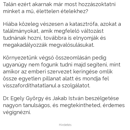
Talán ezért akarnak már most hozzászoktatni
minket a mű, élettelen ételekhez?
Hiába közeleg vészesen a katasztrófa, azokat a
találmányokat, amik megfelelő változást
tudnának hozni, továbbra is elnyomják és
megakadályozzák megvalósulásukat.
Környezetünk végső összeomlásán pedig
ugyanúgy nem fogunk tudni majd segíteni, mint
amikor az emberi szervezet keringése omlik
össze egyetlen pillanat alatt és mondja fel
visszafordíthatatlanul a szolgálatot.
Dr. Egely György és Jakab István beszélgetése
nagyon tanulságos, és megtekintheted, érdemes
végignézni.
Hirdetés