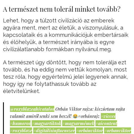
A természet nem tolerál minket tovább?
Lehet, hogy a túlzott civilizáció az emberek
agyára ment, mert az életük, a viszonyulásuk, a
kapcsolataik és a kommunikációjuk embertársaik
és élőhelyük, a természet irányába is egyre
civilizálatlanabb formákban nyilvánul meg.
A természet úgy döntött, hogy nem tolerálja ezt
tovább, és ha eddig nem vettük komolyan, most
tesz róla, hogy egyértelmű jelei legyenek annak,
hogy így ne folytathassuk tovább az
életvitelünket.
@roxyblazeahivatalos
Orbán Viktor rajza: kiszúrtam rajta
valamit amiről senki sem beszél!
#orbánrajz
#vicces
#humoros
#magyartiktok
#magyarmémek
#aicontent
#roxyblaze
#digitálisinfluenszer
#orbánviktor
#orbanviktor