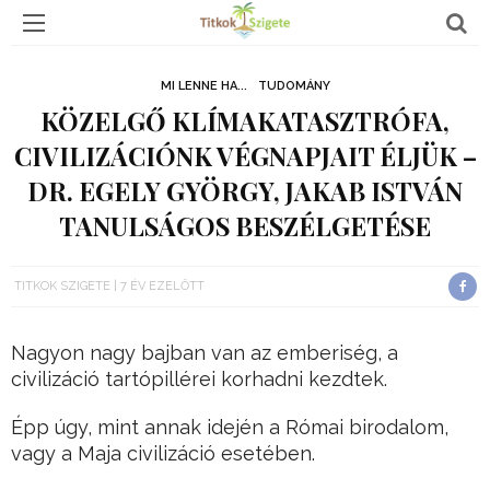
MI LENNE HA...
TUDOMÁNY
KÖZELGŐ KLÍMAKATASZTRÓFA,
CIVILIZÁCIÓNK VÉGNAPJAIT ÉLJÜK –
DR. EGELY GYÖRGY, JAKAB ISTVÁN
TANULSÁGOS BESZÉLGETÉSE
TITKOK SZIGETE
7 ÉV EZELŐTT
Nagyon nagy bajban van az emberiség, a
civilizáció tartópillérei korhadni kezdtek.
Épp úgy, mint annak idején a Római birodalom,
vagy a Maja civilizáció esetében.