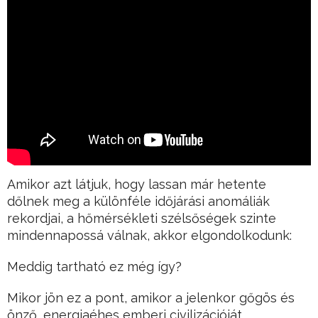
Amikor azt látjuk, hogy lassan már hetente
dőlnek meg a különféle időjárási anomáliák
rekordjai, a hőmérsékleti szélsőségek szinte
mindennapossá válnak, akkor elgondolkodunk:
Meddig tartható ez még így?
Mikor jön ez a pont, amikor a jelenkor gőgös és
önző, energiaéhes emberi civilizációját