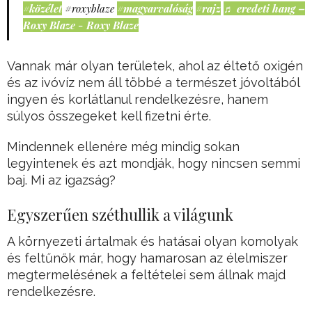
#közélet
#roxyblaze
#magyarvalóság
#rajz
♬ eredeti hang –
Roxy Blaze - Roxy Blaze
Vannak már olyan területek, ahol az éltető oxigén
és az ivóvíz nem áll többé a természet jóvoltából
ingyen és korlátlanul rendelkezésre, hanem
súlyos összegeket kell fizetni érte.
Mindennek ellenére még mindig sokan
legyintenek és azt mondják, hogy nincsen semmi
baj. Mi az igazság?
Egyszerűen széthullik a világunk
A környezeti ártalmak és hatásai olyan komolyak
és feltűnők már, hogy hamarosan az élelmiszer
megtermelésének a feltételei sem állnak majd
rendelkezésre.