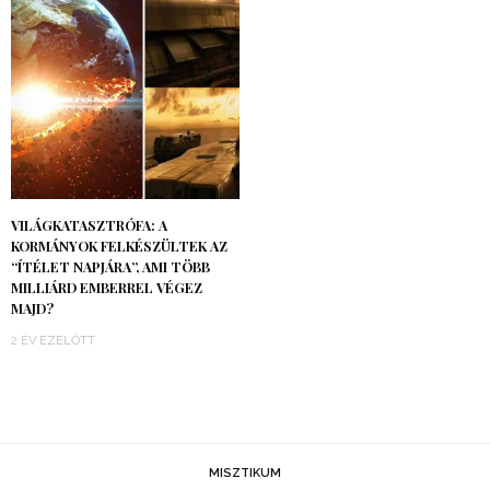
VILÁGKATASZTRÓFA: A
KORMÁNYOK FELKÉSZÜLTEK AZ
“ÍTÉLET NAPJÁRA”, AMI TÖBB
MILLIÁRD EMBERREL VÉGEZ
MAJD?
2 ÉV EZELŐTT
MISZTIKUM