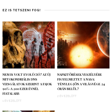
EZ IS TETSZENI FOG!
NEM IS VOLT EVOLÚCIÓ? AZ ÚJ
NAPKITÖRÉSEK VESZÉLYÉRE
MITOKONDRIÁLIS DNS
FIGYELMEZTET A NASA:
VIZSGÁLATOK SZERINT A FAJOK
TÉNYLEG JÖN A VILÁGVÉGE 24
90%-A 200 EZER ÉVNÉL
ÓRÁN BELÜL?
FIATALABB
2 ÉV EZELŐTT
1 ÉV EZELŐTT