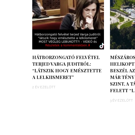
HÁTBORZONGATÓ FELVÉTEL
MÉSZÁROS
TERJED VARGA JUDITRÓL:
HELIKOPT
“LÁTSZIK HOGY EMÉSZTETTE
BESZÉL AZ
A LELKIISMERET”
MÁR TÉNY
SZINT, A 
2 ÉV EZELŐTT
FELETT “L
3 ÉV EZELŐTT