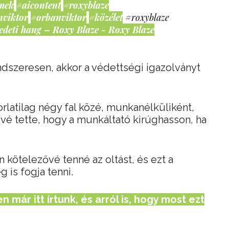
mek
#aicontent
#roxyblaze
nviktor
#orbanviktor
#közélet
#roxyblaze
edeti hang – Roxy Blaze - Roxy Blaze
dszeresen, akkor a védettségi igazolványt
rlatilag négy fal közé, munkanélküliként,
vé tette, hogy a munkáltató kirúghasson, ha
 kötelezővé tenné az oltást, és ezt a
 is fogja tenni.
 már itt írtunk, és arról is, hogy most ezt