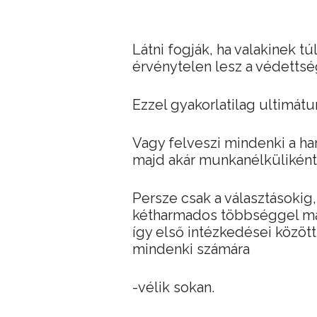
Látni fogják, ha valakinek tú
érvénytelen lesz a védettség
Ezzel gyakorlatilag ultimát
Vagy felveszi mindenki a har
majd akár munkanélküliként
Persze csak a választásokig
kétharmados többséggel már
így első intézkedései között
mindenki számára
-vélik sokan.