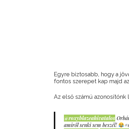
Egyre biztosabb, hogy a jöv
fontos szerepet kap majd a
Az első számú azonosítónk le
@roxyblazeahivatalos
Orbán
amiről senki sem beszél!
#