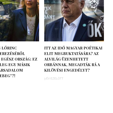
 LŐRINC
ITT AZ IDŐ MAGYAR POÉTIKAI
EREZÉSÉRŐL
ELIT MEGBUKTATÁSÁRA? AZ
 EGÉSZ ORSZÁG: EZ
ALVILÁG ÜZENHETETT
LEG EGY MÁSIK
ORBÁNNAK, MEGADTÁK RÁ A
TÁRSADALOM
KILÖVÉSI ENGEDÉLYT?
EBEG”?!
3 ÉV EZELŐTT