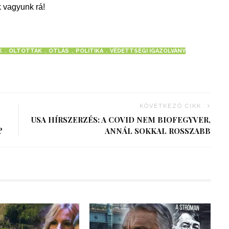
 vagyunk rá!
K
OLTOTTAK
OTLÁS
POLITIKA
VÉDETTSÉGI IGAZOLVÁNY
KÖVETKEZŐ CIKK
USA HÍRSZERZÉS: A COVID NEM BIOFEGYVER,
?
ANNÁL SOKKAL ROSSZABB