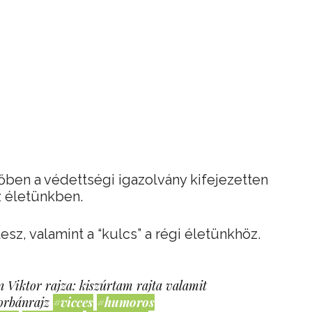
őben a védettségi igazolvány kifejezetten
z életünkben.
sz, valamint a “kulcs” a régi életünkhöz.
 Viktor rajza: kiszúrtam rajta valamit
orbánrajz
#vicces
#humoros