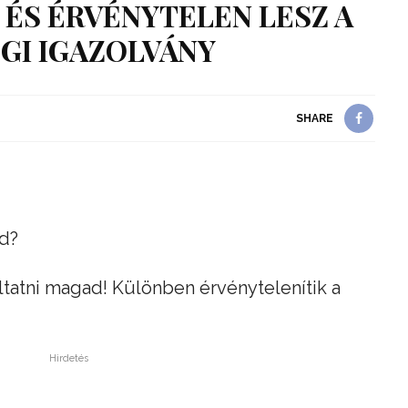
 ÉS ÉRVÉNYTELEN LESZ A
GI IGAZOLVÁNY
SHARE
ed?
oltatni magad! Különben érvénytelenítik a
Hirdetés