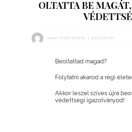
OLTATTA BE MAGÁT,
VÉDETTSÉ
szerző:
TITKOK SZIGETE
5 ÉV EZELŐTT
Beoltattad magad?
Folytatni akarod a régi élet
Akkor leszel szíves újra be
védettségi igazolványod!