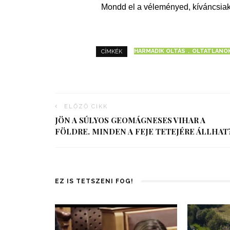
Mondd el a véleményed, kíváncsiak
HARMADIK OLTÁS
OLTATLANO
CÍMKÉK
ELŐZŐ CIKK
JÖN A SÚLYOS GEOMÁGNESES VIHAR A
FÖLDRE. MINDEN A FEJE TETEJÉRE ÁLLHAT
EZ IS TETSZENI FOG!