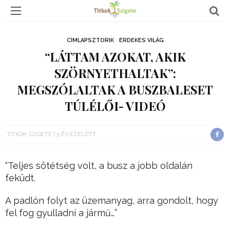
CÍMLAPSZTORIK
ÉRDEKES VILÁG
“LÁTTAM AZOKAT, AKIK
SZÖRNYETHALTAK”:
MEGSZÓLALTAK A BUSZBALESET
TÚLÉLŐI- VIDEÓ
TITKOK SZIGETE
5 ÉV EZELŐTT
“Teljes sötétség volt, a busz a jobb oldalán
feküdt.
A padlón folyt az üzemanyag, arra gondolt, hogy
fel fog gyulladni a jármű…”