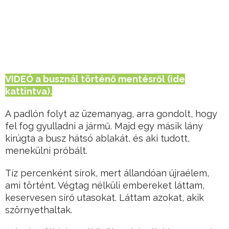
VIDEÓ a busznál történő mentésről (ide
kattintva).
A padlón folyt az üzemanyag, arra gondolt, hogy
fel fog gyulladni a jármű. Majd egy másik lány
kirúgta a busz hátsó ablakát, és aki tudott,
menekülni próbált.
Tíz percenként sírok, mert állandóan újraélem,
ami történt. Végtag nélküli embereket láttam,
keservesen síró utasokat. Láttam azokat, akik
szörnyethaltak.