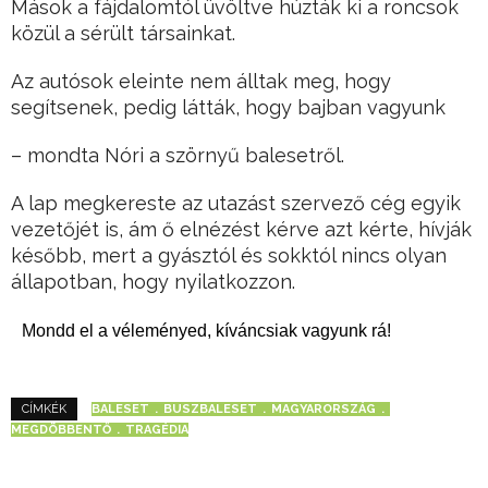
Mások a fájdalomtól üvöltve húzták ki a roncsok
közül a sérült társainkat.
Az autósok eleinte nem álltak meg, hogy
segítsenek, pedig látták, hogy bajban vagyunk
– mondta Nóri a szörnyű balesetről.
A lap megkereste az utazást szervező cég egyik
vezetőjét is, ám ő elnézést kérve azt kérte, hívják
később, mert a gyásztól és sokktól nincs olyan
állapotban, hogy nyilatkozzon.
Mondd el a véleményed, kíváncsiak vagyunk rá!
BALESET
BUSZBALESET
MAGYARORSZÁG
CÍMKÉK
MEGDÖBBENTŐ
TRAGÉDIA