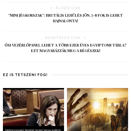
ELŐZŐ CIKK
“MINI JÉGKORSZAK”: BRUTÁLIS LEHŰLÉS JÖN, 7-8 FOK IS LEHET
HAJNALONTA!
KÖVETKEZŐ CIKK
ŐSI VEZÉRLŐPANEL LEHET A TÖBB EZER ÉVES EGYIPTOMI TÁBLA?
EZT MAGYARÁZZÁK MEG A RÉGÉSZEK!
EZ IS TETSZENI FOG!