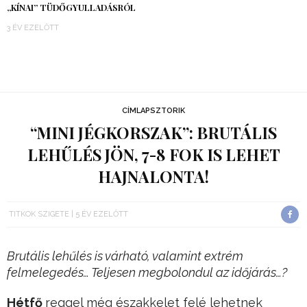
„KÍNAI” TÜDŐGYULLADÁSRÓL
3 ÉV EZELŐTT
CÍMLAPSZTORIK
“MINI JÉGKORSZAK”: BRUTÁLIS
LEHŰLÉS JÖN, 7-8 FOK IS LEHET
HAJNALONTA!
TITKOK SZIGETE
5 ÉV EZELŐTT
Brutális lehűlés is várható, valamint extrém
felmelegedés… Teljesen megbolondul az időjárás…?
Hétfő
reggel még északkelet felé lehetnek