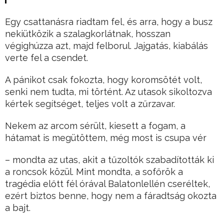
Egy csattanásra riadtam fel, és arra, hogy a busz
nekiütközik a szalagkorlátnak, hosszan
végighúzza azt, majd felborul. Jajgatás, kiabálás
verte fel a csendet.
A pánikot csak fokozta, hogy koromsötét volt,
senki nem tudta, mi történt. Az utasok sikoltozva
kértek segítséget, teljes volt a zűrzavar.
Nekem az arcom sérült, kiesett a fogam, a
hátamat is megütöttem, még most is csupa vér
– mondta az utas, akit a tűzoltók szabadították ki
a roncsok közül. Mint mondta, a sofőrök a
tragédia előtt fél órával Balatonlellén cseréltek,
ezért biztos benne, hogy nem a fáradtság okozta
a bajt.