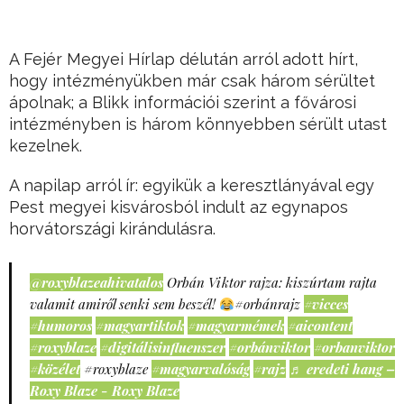
A Fejér Megyei Hírlap délután arról adott hírt,
hogy intézményükben már csak három sérültet
ápolnak; a Blikk információi szerint a fővárosi
intézményben is három könnyebben sérült utast
kezelnek.
A napilap arról ír: egyikük a keresztlányával egy
Pest megyei kisvárosból indult az egynapos
horvátországi kirándulásra.
@roxyblazeahivatalos
Orbán Viktor rajza: kiszúrtam rajta
valamit amiről senki sem beszél!
#orbánrajz
#vicces
#humoros
#magyartiktok
#magyarmémek
#aicontent
#roxyblaze
#digitálisinfluenszer
#orbánviktor
#orbanviktor
#közélet
#roxyblaze
#magyarvalóság
#rajz
♬ eredeti hang –
Roxy Blaze - Roxy Blaze