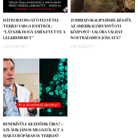
HÁTBORZONGATÓ FELVÉTEL
ZOMBIAPOKALIPSZISRE KÉSZÜL
TERJED VARGA JUDITRÓL:
AZ AMERIKAI JÁRVÁNYÜGYI
“LÁTSZIK HOGY EMÉSZTETTE A
KÖZPONT: VALÓRA VÁLHAT
LELKIISMERET”
NOSTRADAMUS JÓSLATA?
2 ÉV EZELŐTT
3 ÉV EZELŐTT
RENDKÍVÜLI: KEZDŐDIK ÚJRA? –
SZLÁVIK JÁNOS MEGSZÓLALT A
MÁR EURÓPÁBAN IS TERJEDŐ