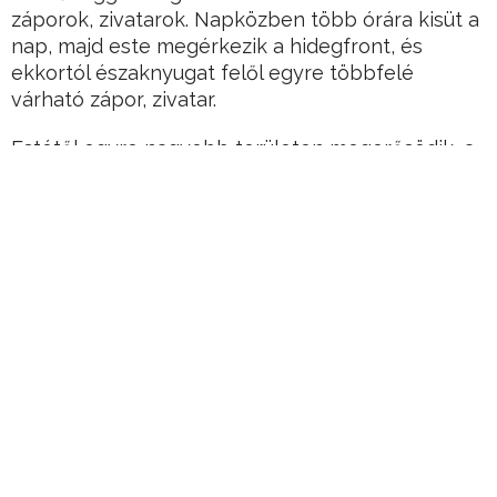
záporok, zivatarok. Napközben több órára kisüt a
nap, majd este megérkezik a hidegfront, és
ekkortól északnyugat felől egyre többfelé
várható zápor, zivatar.
Estétől egyre nagyobb területen megerősödik, a
front mentén és zivatarok környezetében
viharossá is fokozódik a szél. A leghidegebb
órákban 18−24 fok várható.
Hirdetés