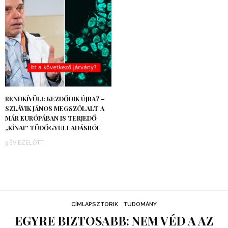
RENDKÍVÜLI: KEZDŐDIK ÚJRA? –
SZLÁVIK JÁNOS MEGSZÓLALT A
MÁR EURÓPÁBAN IS TERJEDŐ
„KÍNAI” TÜDŐGYULLADÁSRÓL
3 ÉV EZELŐTT
CÍMLAPSZTORIK
TUDOMÁNY
EGYRE BIZTOSABB: NEM VÉD A AZ