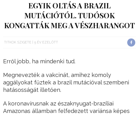
EGYIK OLTÁS A BRAZIL
MUTÁCIÓTÓL. TUDÓSOK
KONGATTÁK MEG A VÉSZHARANGOT
TITKOK SZIGETE
5 ÉV EZELŐTT
Erről jobb, ha mindenki tud.
Megnevezték a vakcinát, amihez komoly
aggályokat fűztek a brazil mutációval szembeni
hatásosságát illetően.
A koronavírusnak az északnyugat-brazíliai
Amazonas államban felfedezett variánsa képes
arra, hogy “kikerülje” a Sinovac Biotech kínai
gyógyszergyártó cég CoronaVac nevű vakcinája
által termelt antitesteket a szervezetben