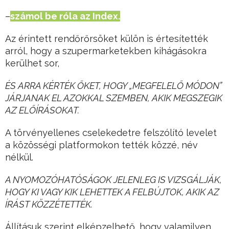
–
számol be róla az Index.
Az érintett rendőrőrsöket külön is értesítették
arról, hogy a szupermarketekben kihágásokra
kerülhet sor,
ÉS ARRA KÉRTÉK ŐKET, HOGY „MEGFELELŐ MÓDON”
JÁRJANAK EL AZOKKAL SZEMBEN, AKIK MEGSZEGIK
AZ ELŐÍRÁSOKAT.
A törvényellenes cselekedetre felszólító levelet
a közösségi platformokon tették közzé, név
nélkül.
A NYOMOZÓHATÓSÁGOK JELENLEG IS VIZSGÁLJÁK,
HOGY KI VAGY KIK LEHETTEK A FELBÚJTOK, AKIK AZ
ÍRÁST KÖZZÉTETTÉK.
Állításuk szerint elképzelhető, hogy valamilyen