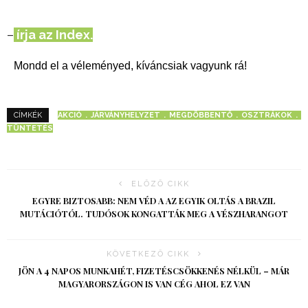
–
írja az Index.
Mondd el a véleményed, kíváncsiak vagyunk rá!
AKCIÓ
JÁRVÁNYHELYZET
MEGDÖBBENTŐ
OSZTRÁKOK
CÍMKÉK
TÜNTETÉS
ELŐZŐ CIKK
EGYRE BIZTOSABB: NEM VÉD A AZ EGYIK OLTÁS A BRAZIL
MUTÁCIÓTÓL. TUDÓSOK KONGATTÁK MEG A VÉSZHARANGOT
KÖVETKEZŐ CIKK
JÖN A 4 NAPOS MUNKAHÉT, FIZETÉSCSÖKKENÉS NÉLKÜL – MÁR
MAGYARORSZÁGON IS VAN CÉG AHOL EZ VAN