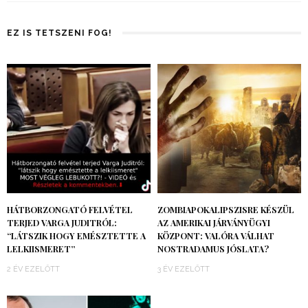
EZ IS TETSZENI FOG!
HÁTBORZONGATÓ FELVÉTEL
ZOMBIAPOKALIPSZISRE KÉSZÜL
TERJED VARGA JUDITRÓL:
AZ AMERIKAI JÁRVÁNYÜGYI
“LÁTSZIK HOGY EMÉSZTETTE A
KÖZPONT: VALÓRA VÁLHAT
LELKIISMERET”
NOSTRADAMUS JÓSLATA?
2 ÉV EZELŐTT
3 ÉV EZELŐTT