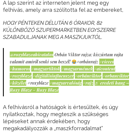
A lap szerint az interneten jelent meg egy
felhívás, amely arra szólította fel az embereket,
HOGY PÉNTEKEN DÉLUTÁN 6 ÓRAKOR, 82
KÜLÖNBÖZŐ SZUPERMARKETBEN EGYSZERRE
SZABADULJANAK MEG A MASZKJUKTÓL.
@roxyblazeahivatalos
Orbán Viktor rajza: kiszúrtam rajta
valamit amiről senki sem beszél!
#orbánrajz
#vicces
#humoros
#magyartiktok
#magyarmémek
#aicontent
#roxyblaze
#digitálisinfluenszer
#orbánviktor
#orbanviktor
#közélet
#roxyblaze
#magyarvalóság
#rajz
♬ eredeti hang –
Roxy Blaze - Roxy Blaze
A felhívásról a hatóságok is értesültek, és úgy
nyilatkoztak, hogy megteszik a szükséges
lépéseket annak érdekében, hogy
megakadályozzák a „maszkforradalmat”