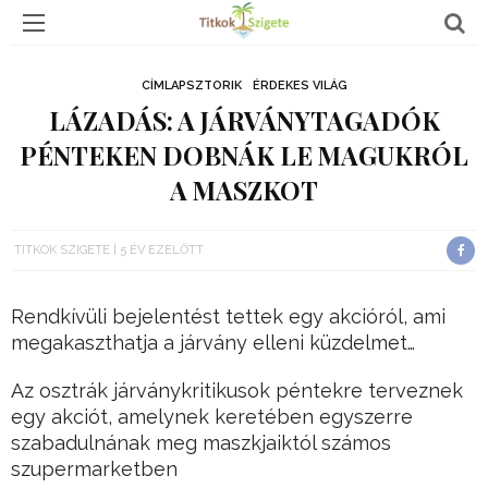
CÍMLAPSZTORIK
ÉRDEKES VILÁG
LÁZADÁS: A JÁRVÁNYTAGADÓK
PÉNTEKEN DOBNÁK LE MAGUKRÓL
A MASZKOT
TITKOK SZIGETE
5 ÉV EZELŐTT
Rendkívüli bejelentést tettek egy akcióról, ami
megakaszthatja a járvány elleni küzdelmet…
Az osztrák járványkritikusok péntekre terveznek
egy akciót, amelynek keretében egyszerre
szabadulnának meg maszkjaiktól számos
szupermarketben