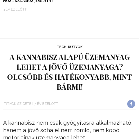
NOSTRADAMUS JÓSLATA?
3 ÉV EZELŐTT
TECH-KÜTYÜK
A KANNABISZ ALAPÚ ÜZEMANYAG
LEHET A JÖVŐ ÜZEMANYAGA?
OLCSÓBB ÉS HATÉKONYABB, MINT
BÁRMI!
TITKOK SZIGETE
7 ÉV EZELŐTT
A kannabisz nem csak gyógyításra alkalmazható,
hanem a jövő soha el nem romló, nem kopó
motorjainak üzemanyaga lehet.