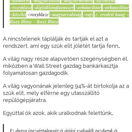
#humoros
#magyartiktok
#magyarmémek
#aicontent
#roxyblaze
#digitálisinfluenszer
#orbánviktor
#orbanviktor
#közélet
#roxyblaze
#magyarvalóság
#rajz
♬ eredeti hang –
Roxy Blaze - Roxy Blaze
A nincstelenek táplálják és tartják el azt a
rendszert, ami egy szűk elit jólétét tartja fenn…
A világ nagy része alapvetően szegénységben él,
miközben a Wall Street gazdag bankárkasztja
folyamatosan gazdagodik.
A világ vagyonának jelenleg 94%-át birtokolja az a
szűk elit, mely elférne egy utasszállító
repülőgépjáratra.
Egyúttal ők azok, akik uralkodnak felettünk…
Ez durva igazságtalanság és óriási szakadék gazdagok és