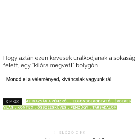
Hogy aztán ezen kevesek uralkodjanak a sokaság
felett, egy “kilóra megvett” bolygón.
Mondd el a véleményed, kíváncsiak vagyunk rá!
AZ IGAZSÁG A PÉNZRŐL
ELGONDOLKODTATÓ
ÉRDEKES
CÍMKÉK
VILÁG
KONTEÓ
ÖSSZEESKÜVÉS
PÉNZÜGY
TÁRSADALOM
ELŐZŐ CIKK