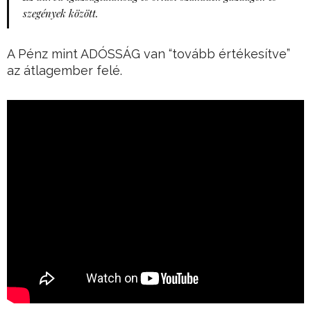
szegények között.
A Pénz mint ADÓSSÁG van “tovább értékesítve”
az átlagember felé.