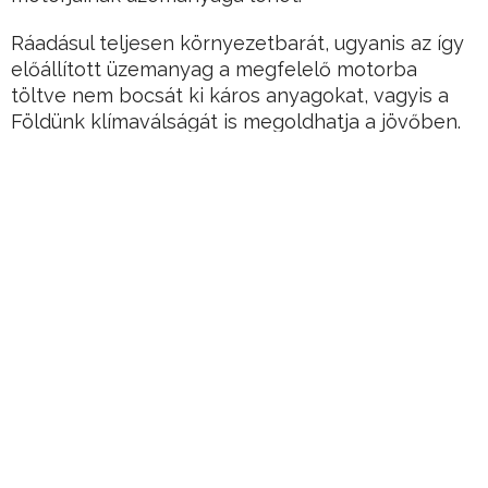
Ráadásul teljesen környezetbarát, ugyanis az így
előállított üzemanyag a megfelelő motorba
töltve nem bocsát ki káros anyagokat, vagyis a
Földünk klímaválságát is megoldhatja a jövőben.
A kannabiszból tehát a következő 10 évben
bioüzemanyag állítható elő autókhoz,
generátorokhoz, és egy sor más dologhoz, amit el
lehet képzelni.
Hirdetés