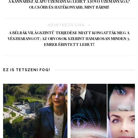
A KANNABISZ ALAPÚ ÜZEMANYAG LEHET A JÖVŐ ÜZEMANYAGA?
OLCSÓBB ÉS HATÉKONYABB, MINT BÁRMI!
KÖVETKEZŐ CIKK
A BÉLRÁK VILÁGSZINTŰ TERJEDÉSE MIATT KONGATTÁK MEG A
VÉSZHARANGOT: AZ ORVOSOK SZERINT HAMAROSAN MINDEN 3.
EMBER ÉRINTETT LEHET!
EZ IS TETSZENI FOG!