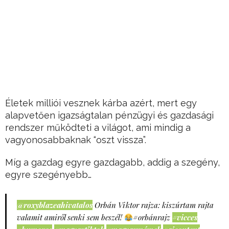
Életek milliói vesznek kárba azért, mert egy
alapvetően igazságtalan pénzügyi és gazdasági
rendszer működteti a világot, ami mindig a
vagyonosabbaknak “oszt vissza”.
Míg a gazdag egyre gazdagabb, addig a szegény,
egyre szegényebb…
@roxyblazeahivatalos
Orbán Viktor rajza: kiszúrtam rajta
valamit amiről senki sem beszél!
#orbánrajz
#vicces