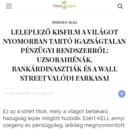
ÉRDEKES VILÁG
LELEPLEZŐ KISFILM A VILÁGOT
NYOMORBAN TARTÓ IGAZSÁGTALAN
PÉNZÜGYI RENDSZERRŐL:
UZSORAHIÉNÁK,
BANKÁRDINASZTIÁK ÉS A WALL
STREET VALÓDI FARKASAI
TITKOK SZIGETE
7 ÉV EZELŐTT
Ez az a sötét titok, mely a világot betakaró
hazugság leple mögött húzódik. Ezért KELL annyi
szegény és pénzügyileg, lelkileg megnyomorított