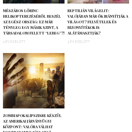
MÉSZÁROS LŐRINC
REPTILIÁN VILÁGELIT:
HELIKOPTEREZÉSÉRŐL BESZÉL
VALÓJÁBAN MÁR ŐK IRÁNYÍTJÁK A
AZ EGÉSZ ORSZÁG: EZ MÁR
VILÁGOT? FELVÉTELEK ÉS
TÉNYLEG EGY MÁSIK SZINT, A
BIZONYÍTÉKOK IS
TÁRSADALOM FELETT “LEBEG”?!
ALÁTÁMASZTJÁK?
3 ÉV EZELŐTT
3 ÉV EZELŐTT
ZOMBIAPOKALIPSZISRE KÉSZÜL
AZ AMERIKAI JÁRVÁNYÜGYI
KÖZPONT: VALÓRA VÁLHAT