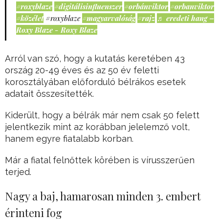
#roxyblaze
#digitálisinfluenszer
#orbánviktor
#orbanviktor
#közélet
#roxyblaze
#magyarvalóság
#rajz
♬ eredeti hang –
Roxy Blaze - Roxy Blaze
Arról van szó, hogy a kutatás keretében 43
ország 20-49 éves és az 50 év feletti
korosztályában előforduló bélrákos esetek
adatait összesítették.
Kiderült, hogy a bélrák már nem csak 50 felett
jelentkezik mint az korábban jelelemző volt,
hanem egyre fiatalabb korban.
Már a fiatal felnőttek körében is vírusszerűen
terjed.
Nagy a baj, hamarosan minden 3. embert
érinteni fog