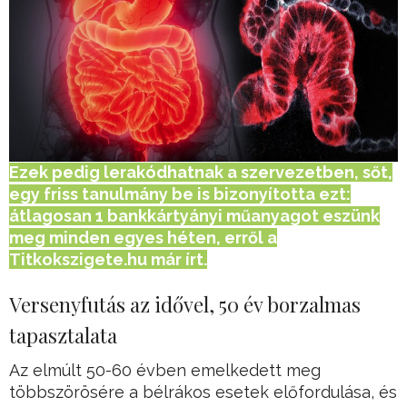
Ezek pedig lerakódhatnak a szervezetben, sőt,
egy friss tanulmány be is bizonyította ezt:
átlagosan 1 bankkártyányi műanyagot eszünk
meg minden egyes héten, erről a
Titkokszigete.hu már írt.
Versenyfutás az idővel, 50 év borzalmas
tapasztalata
Az elmúlt 50-60 évben emelkedett meg
többszörösére a bélrákos esetek előfordulása, és