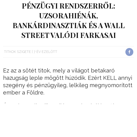
PÉNZÜGYI RENDSZERRŐL:
UZSORAHIÉNÁK,
BANKÁRDINASZTIÁK ÉS A WALL
STREET VALÓDI FARKASAI
TITKOK SZIGETE
7 ÉV EZELŐTT
Ez az a sötét titok, mely a világot betakaró
hazugság leple mögött húzódik. Ezért KELL annyi
szegény és pénzügyileg, lelkileg megnyomorított
ember a Földre.
És ezért uralkodik a világot privatizáló szűk 4% a
világ 96%-a felett!
Szegénység: a legborzalmasabb fenyegetés,
mely behatolt már a világ minden szegletébe.