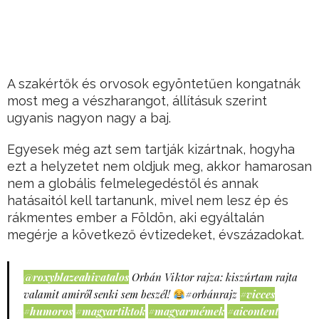
A szakértők és orvosok egyöntetűen kongatnák
most meg a vészharangot, állításuk szerint
ugyanis nagyon nagy a baj.
Egyesek még azt sem tartják kizártnak, hogyha
ezt a helyzetet nem oldjuk meg, akkor hamarosan
nem a globális felmelegedéstől és annak
hatásaitól kell tartanunk, mivel nem lesz ép és
rákmentes ember a Földön, aki egyáltalán
megérje a következő évtizedeket, évszázadokat.
@roxyblazeahivatalos
Orbán Viktor rajza: kiszúrtam rajta
valamit amiről senki sem beszél!
#orbánrajz
#vicces
#humoros
#magyartiktok
#magyarmémek
#aicontent