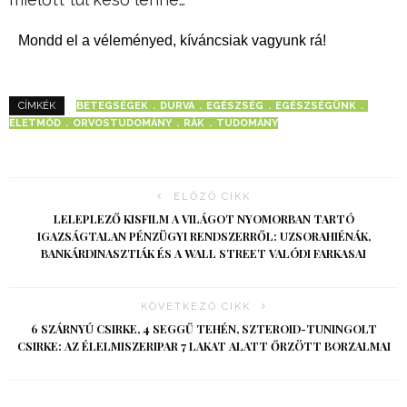
Mondd el a véleményed, kíváncsiak vagyunk rá!
BETEGSÉGEK
DURVA
EGÉSZSÉG
EGÉSZSÉGÜNK
CÍMKÉK
ÉLETMÓD
ORVOSTUDOMÁNY
RÁK
TUDOMÁNY
ELŐZŐ CIKK
LELEPLEZŐ KISFILM A VILÁGOT NYOMORBAN TARTÓ
IGAZSÁGTALAN PÉNZÜGYI RENDSZERRŐL: UZSORAHIÉNÁK,
BANKÁRDINASZTIÁK ÉS A WALL STREET VALÓDI FARKASAI
KÖVETKEZŐ CIKK
6 SZÁRNYÚ CSIRKE, 4 SEGGŰ TEHÉN, SZTEROID-TUNINGOLT
CSIRKE: AZ ÉLELMISZERIPAR 7 LAKAT ALATT ŐRZÖTT BORZALMAI