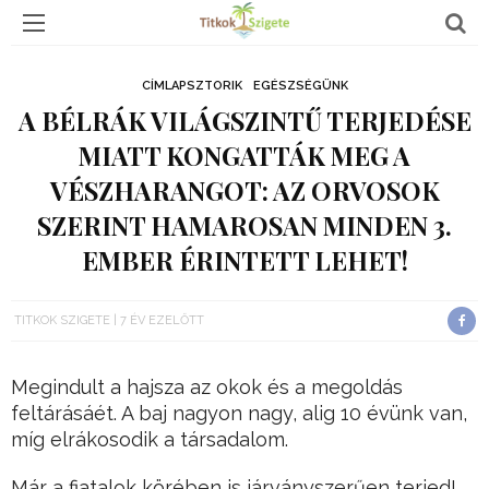
CÍMLAPSZTORIK
EGÉSZSÉGÜNK
A BÉLRÁK VILÁGSZINTŰ TERJEDÉSE
MIATT KONGATTÁK MEG A
VÉSZHARANGOT: AZ ORVOSOK
SZERINT HAMAROSAN MINDEN 3.
EMBER ÉRINTETT LEHET!
TITKOK SZIGETE
7 ÉV EZELŐTT
Megindult a hajsza az okok és a megoldás
feltárásáét. A baj nagyon nagy, alig 10 évünk van,
míg elrákosodik a társadalom.
Már a fiatalok körében is járványszerűen terjed!