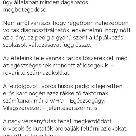
úgy általában minden daganatos
megbetegedésé.
Nem arról van szó, hogy régebben nehezebben
voltak diagnosztizálhatók, egyértelmű, hogy nőtt
az arány, ez pedig a gyanú szerit a táplálkozási
szokások változásával függ össze.
Az ételeink tele vannak tartósítószerekkel, még
az egészségesnek mondott zöldségek is –
rovarirtó származékokkal.
A feldolgozott vörös húsok pedig kifejezetten
erős karcinogén azaz rákkeltő faktornak
számítanak már a WHO – Egészségügyi
Világszervezet – jelentései szerint is.
A nagy versenyfutás tehát megkezdődött:
orvosok és kutatók próbálják feltárni az okokat,
mielőtt túl késő lenne…