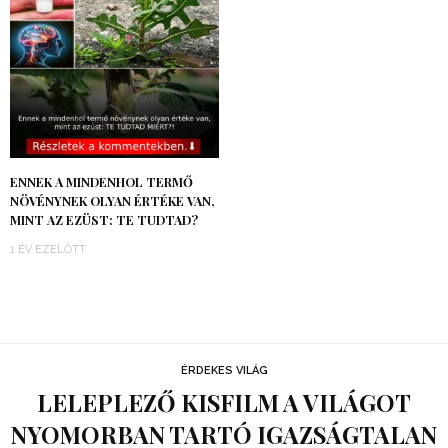
ENNEK A MINDENHOL TERMŐ
NÖVÉNYNEK OLYAN ÉRTÉKE VAN,
MINT AZ EZÜST: TE TUDTAD?
1 ÉV EZELŐTT
ÉRDEKES VILÁG
LELEPLEZŐ KISFILM A VILÁGOT
NYOMORBAN TARTÓ IGAZSÁGTALAN