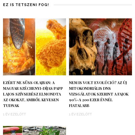
EZ IS TETSZENI FOG!
EZÉRT NE SÜSS OLAJBAN: A
NEM IS VOLT EVOLÚCIÓ? AZ ÚJ
MAGYAR SZÉCHENYI-DÍJAS PAPP
MITOKONDRIÁLIS DNS
LAJOS SZÍVSEBÉSZ ELMONDTA
VIZSGÁLATOK SZERINT A FAJOK
AZ OKOKAT, AMIRŐL KEVESEN
90%-A 200 EZER ÉVNÉL
TUDNAK
FIATALABB
1 ÉV EZELŐTT
1 ÉV EZELŐTT