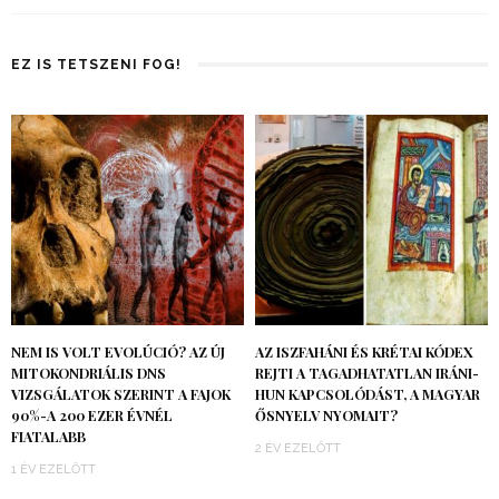
EZ IS TETSZENI FOG!
NEM IS VOLT EVOLÚCIÓ? AZ ÚJ
AZ ISZFAHÁNI ÉS KRÉTAI KÓDEX
MITOKONDRIÁLIS DNS
REJTI A TAGADHATATLAN IRÁNI-
VIZSGÁLATOK SZERINT A FAJOK
HUN KAPCSOLÓDÁST, A MAGYAR
90%-A 200 EZER ÉVNÉL
ŐSNYELV NYOMAIT?
FIATALABB
2 ÉV EZELŐTT
1 ÉV EZELŐTT