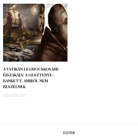
A VATIKÁN LEGMOCSKOSABB
ÉJSZAKÁJA: A GESZTENYE-
BANKETT, AMIRŐL NEM
BESZÉLNEK
2 ÉV EZELŐTT
EGYÉB