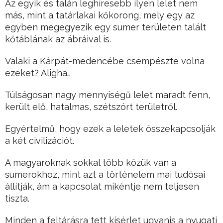
Az egyik és talán leghíresebb ilyen lelet nem
más, mint a tatárlakai kőkorong, mely egy az
egyben megegyezik egy sumer területen talált
kőtáblának az ábráival is.
Valaki a Kárpát-medencébe csempészte volna
ezeket? Aligha…
Túlságosan nagy mennyiségű lelet maradt fenn,
került elő, hatalmas, szétszórt területről.
Egyértelmű, hogy ezek a leletek összekapcsolják
a két civilizációt.
A magyaroknak sokkal több közük van a
sumerokhoz, mint azt a történelem mai tudósai
állítják, ám a kapcsolat mikéntje nem teljesen
tiszta.
Minden a feltárásra tett kísérlet ugyanis a nyugati