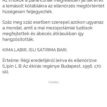
Az írnokok a parancsnak megfelelően jártak el és
a lemásolt kőtáblákra az ellenőrzés megtörténtét
hűségesen feljegyezték.
Száz meg száz esetben szerepel azokon ugyanaz
a mondat, amit a mai mezopotámiai tudósok
megfejtettek és ábécés átírásukban így
hangzósították;
KIMA LABIR, ISU SATIRMA BARI.
Értelme: Régi eredetijéről leírva és ellenőrizve
(Lipin L B: Az ékírás regénye Budapest, 1956. 170
sk).
Hirdetés