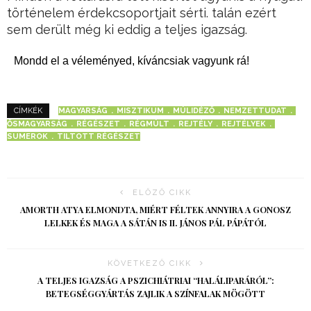
történelem érdekcsoportjait sérti. talán ezért
sem derült még ki eddig a teljes igazság.
Mondd el a véleményed, kíváncsiak vagyunk rá!
MAGYARSÁG
MISZTIKUM
MÚLIDÉZŐ
NEMZETTUDAT
CÍMKÉK
ŐSMAGYARSÁG
RÉGÉSZET
RÉGMÚLT
REJTÉLY
REJTÉLYEK
SUMEROK
TILTOTT RÉGÉSZET
ELŐZŐ CIKK
AMORTH ATYA ELMONDTA, MIÉRT FÉLTEK ANNYIRA A GONOSZ
LELKEK ÉS MAGA A SÁTÁN IS II. JÁNOS PÁL PÁPÁTÓL
KÖVETKEZŐ CIKK
A TELJES IGAZSÁG A PSZICHIÁTRIAI “HALÁLIPARÁRÓL”:
BETEGSÉGGYÁRTÁS ZAJLIK A SZÍNFALAK MÖGÖTT