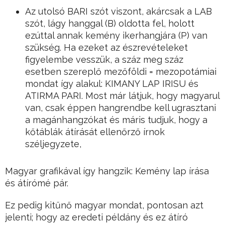
Az utolsó BARI szót viszont, akárcsak a LAB
szót, lágy hanggal (B) oldotta fel, holott
ezúttal annak kemény ikerhangjára (P) van
szükség. Ha ezeket az észrevételeket
figyelembe vesszük, a száz meg száz
esetben szereplő mezőföldi = mezopotámiai
mondat így alakul: KIMANY LAP IRISU és
ATIRMA PARI. Most már látjuk, hogy magyarul
van, csak éppen hangrendbe kell ugrasztani
a magánhangzókat és máris tudjuk, hogy a
kőtáblák átírását ellenőrző írnok
széljegyzete,
Magyar grafikával így hangzik: Kemény lap írása
és átírómé pár.
Ez pedig kitűnő magyar mondat, pontosan azt
jelenti; hogy az eredeti példány és ez átíró