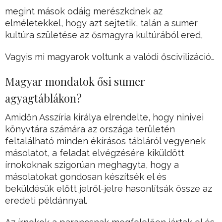
megint mások odáig merészkdnek az
elméletekkel, hogy azt sejtetik, talán a sumer
kultúra születése az ősmagyra kultúrából ered,
Vagyis mi magyarok voltunk a valódi őscivilizáció…
Magyar mondatok ősi sumer
agyagtáblákon?
Amidőn Asszíria királya elrendelte, hogy ninivei
könyvtára számára az országa területén
feltalálható minden ékírásos tábláról vegyenek
másolatot, a feladat elvégzésére kiküldött
írnokoknak szigorúan meghagyta, hogy a
másolatokat gondosan készítsék el és
beküldésük előtt jelről-jelre hasonlítsák össze az
eredeti példánnyal.