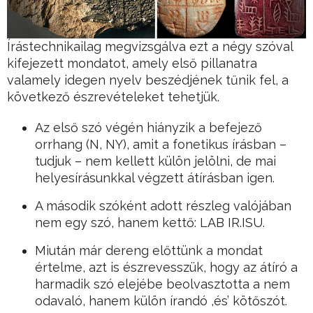
Írástechnikailag megvizsgálva ezt a négy szóval
kifejezett mondatot, amely első pillanatra
valamely idegen nyelv beszédjének tűnik fel, a
következő észrevételeket tehetjük.
Az első szó végén hiányzik a befejező
orrhang (N, NY), amit a fonetikus írásban –
tudjuk – nem kellett külön jelölni, de mai
helyesírásunkkal végzett átírásban igen.
A második szóként adott részleg valójában
nem egy szó, hanem kettő: LAB IR.ISU.
Miután már dereng előttünk a mondat
értelme, azt is észrevesszük, hogy az átíró a
harmadik szó elejébe beolvasztotta a nem
odavaló, hanem külön írandó ,és’ kötőszót.