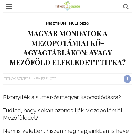
MISZTIKUM
MÚLTIDÉZŐ
MAGYAR MONDATOK A
MEZOPOTÁMIAI KŐ-
AGYAGTÁBLÁKON: AVAGY
MEZŐFÖLD ELFELEDETT TITKA?
TITKOK SZIGETE
7 ÉV EZELŐTT
Bizonyíték a sumer-ősmagyar kapcsolódásra?
Tudtad, hogy sokan azonosítják Mezopotámiát
Mezőfölddel?
Nem is véletlen, hiszen még napjainkban is heve