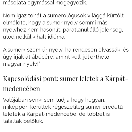
másolata egymással megegyezik.
Nem igaz tehát a sumerológusok világgá kürtölt
elmélete, hogy a sumer nyelv semmi más
nyelvhez nem hasonlít, páratlanul álló jelenség,
utód nélkül kihalt idióma.
A sumer= szem-úr nyelv, ha rendesen olvassák, és
úgy írják át ábécére, amint kell, jól érthető
magyar nyelv!”
Kapcsolódási pont: sumer leletek a Kárpát-
medencében
Valójában senki sem tudj,a hogy hogyan,
miképpen kerültek régészetileg sumer eredetű
leletek a Kárpát-medencébe, de többet is
találtak belőlük.