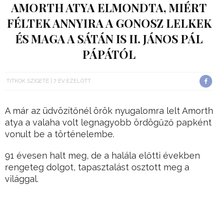
AMORTH ATYA ELMONDTA, MIÉRT
FÉLTEK ANNYIRA A GONOSZ LELKEK
ÉS MAGA A SÁTÁN IS II. JÁNOS PÁL
PÁPÁTÓL
TITKOK SZIGETE
7 ÉV EZELŐTT
A már az üdvözítőnél örök nyugalomra lelt Amorth
atya a valaha volt legnagyobb ördögűző papként
vonult be a történelembe.
91 évesen halt meg, de a halála előtti években
rengeteg dolgot, tapasztalást osztott meg a
világgal.
Az emberiség pápája volt