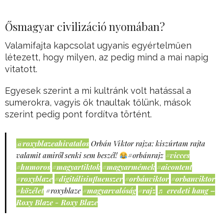
Ősmagyar civilizáció nyomában?
Valamifajta kapcsolat ugyanis egyértelműen
létezett, hogy milyen, az pedig mind a mai napig
vitatott.
Egyesek szerint a mi kultránk volt hatással a
sumerokra, vagyis ők tnaultak tőlünk, mások
szerint pedig pont fordítva történt.
@roxyblazeahivatalos
Orbán Viktor rajza: kiszúrtam rajta
valamit amiről senki sem beszél!
#orbánrajz
#vicces
#humoros
#magyartiktok
#magyarmémek
#aicontent
#roxyblaze
#digitálisinfluenszer
#orbánviktor
#orbanviktor
#közélet
#roxyblaze
#magyarvalóság
#rajz
♬ eredeti hang –
Roxy Blaze - Roxy Blaze