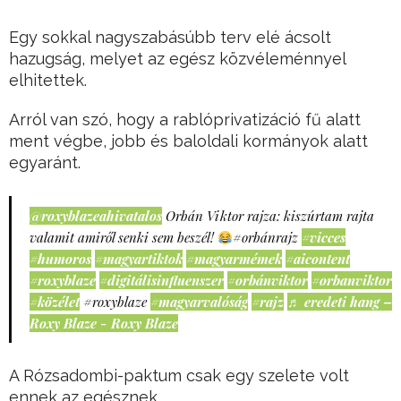
Egy sokkal nagyszabásúbb terv elé ácsolt
hazugság, melyet az egész közvéleménnyel
elhitettek.
Arról van szó, hogy a rablóprivatizáció fű alatt
ment végbe, jobb és baloldali kormányok alatt
egyaránt.
@roxyblazeahivatalos
Orbán Viktor rajza: kiszúrtam rajta
valamit amiről senki sem beszél!
#orbánrajz
#vicces
#humoros
#magyartiktok
#magyarmémek
#aicontent
#roxyblaze
#digitálisinfluenszer
#orbánviktor
#orbanviktor
#közélet
#roxyblaze
#magyarvalóság
#rajz
♬ eredeti hang –
Roxy Blaze - Roxy Blaze
A Rózsadombi-paktum csak egy szelete volt
ennek az egésznek.