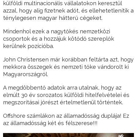
külföldi multinacionális vállalatokon keresztül
azzal, hogy alig fizetnek adót, és ellehetetlenítik a
ténylegesen magyar hátterű cégeket.
Mindenhol ezek a nagytőkés nemzetközi
csoportok és a hozzájuk kötődő szereplők
kerülnek pozícióba.
John Christensen már korábban feltárta azt, hogy
mekkora összegek és nemzeti tőke vándorolt ki
Magyarországról.
A megdöbbentő adatok arra utalnak, hogy az
elmúlt 30 év sorozatos külföldi hitelfelvételei és
megszorításai jórészt értelmetlenül történtek.
Offshore számlákon az államadósság duplája! Ez
az államadósság két és félszerese!!!