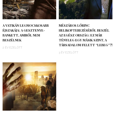
A VATIKÁN LEGMOCSKOSABB
MÉSZÁROS LŐRINC
ÉJSZAKÁJA: A GESZTENYE-
HELIKOPTEREZÉSÉRŐL BESZÉL
BANKETT, AMIRŐL NEM
AZ EGÉSZ ORSZÁG: EZ MÁR
BESZÉLNEK
TÉNYLEG EGY MÁSIK SZINT, A
TÁRSADALOM FELETT “LEBEG”?!
2 ÉV EZELŐTT
3 ÉV EZELŐTT