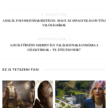
ELŐZŐ CIKK
A HALÁL FOLYAMATÁNAK REJTÉLYE: AVAGY AZ ANYAGI VILÁGON TÚLI
VALÓSÁGSÍKOK
KÖVETKEZŐ CIKK
A DUÁLTÖRVÉNY SZERINT ÍGY TALÁLHATNAK EGYMÁSRA A
LÉLEKTÁRSAK – TE ÁTÉLTED MÁR?
EZ IS TETSZENI FOG!