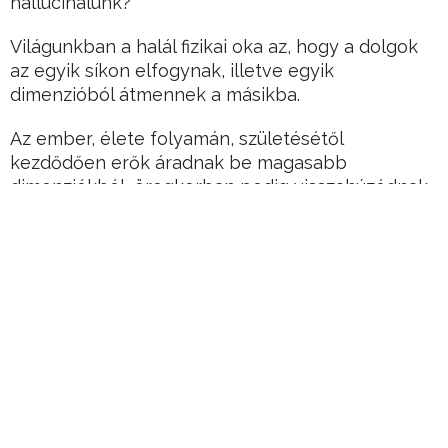
hallucinálunk?
Világunkban a halál fizikai oka az, hogy a dolgok
az egyik síkon elfogynak, illetve egyik
dimenzióból átmennek a másikba.
Az ember, élete folyamán, születésétől
kezdődően erők áradnak be magasabb
dimenziókból, öregkorban pedig visszahúzódnak
a fizikai testből.
Hirdetés