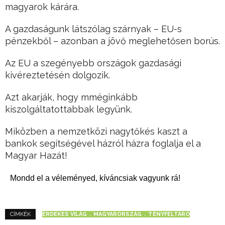
magyarok kárára.
A gazdaságunk látszólag szárnyak – EU-s
pénzekből – azonban a jövő meglehetősen borús.
Az EU a szegényebb országok gazdasági
kivéreztetésén dolgozik.
Azt akarják, hogy mméginkább
kiszolgáltatottabbak legyünk.
Miközben a nemzetközi nagytőkés kaszt a
bankok segítségével házról házra foglalja el a
Magyar Hazát!
Mondd el a véleményed, kíváncsiak vagyunk rá!
ÉRDEKES VILÁG
MAGYARORSZÁG
TÉNYFELTÁRÓ
CÍMKÉK