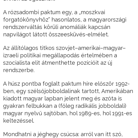
A rózsadombi paktum egy, a „moszkvai
forgatókönyvhöz” hasonlatos, a magyarországi
rendszerváltás körüli anomáliák kapcsán
napvilágot látott összeesküvés-elmélet.
Az állítólagos titkos szovjet–amerikai–magyar–
izraeli politikai megállapodás értelmében a
szocialista elit átmenthette pozícióit az új
rendszerbe.
A húsz pontba foglalt paktum híre először 1992-
ben, egy szélsőjobboldalinak tartott, Amerikában
kiadott magyar lapban jelent meg és azóta is
gyakran felbukkan a (főleg radikális jobboldali)
magyar nyelvű sajtóban, hol 1989-es, hol 1991-es
keltezéssel.
Mondhatni a jéghegy csúcsa: arról van itt szó,