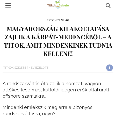
ÉRDEKES VILÁG
MAGYARORSZÁG KILAKOLTATÁSA
ZAJLIK A KÁRPÁT-MEDENCÉBŐL – A
TITOK, AMIT MINDENKINEK TUDNIA
KELLENE!
TITKOK SZIGETE
7 ÉV EZELŐTT
A rendszerváltás óta zajlik a nemzeti vagyon
áttőkésítése más, külföldi idegen erők által uralt
offshore számlákra…
Mindenki emlékszik még arra a bizonyos
rendszerváltásra, ugye?