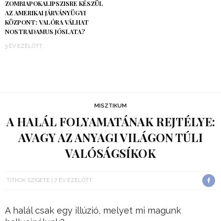
ZOMBIAPOKALIPSZISRE KÉSZÜL
AZ AMERIKAI JÁRVÁNYÜGYI
KÖZPONT: VALÓRA VÁLHAT
NOSTRADAMUS JÓSLATA?
3 ÉV EZELŐTT
MISZTIKUM
A HALÁL FOLYAMATÁNAK REJTÉLYE:
AVAGY AZ ANYAGI VILÁGON TÚLI
VALÓSÁGSÍKOK
TITKOK SZIGETE
7 ÉV EZELŐTT
A halál csak egy illúzió, melyet mi magunk