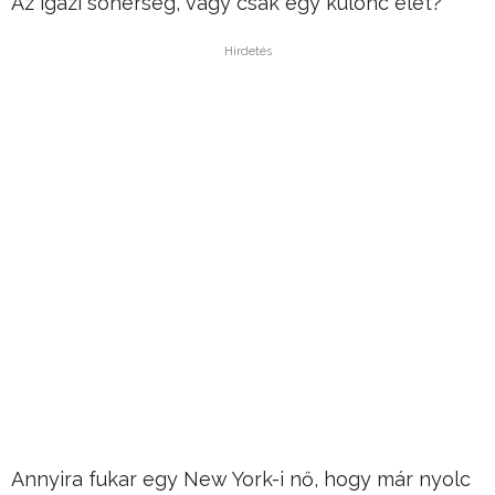
Az igazi sóherség, vagy csak egy különc élet?
Hirdetés
Annyira fukar egy New York-i nő, hogy már nyolc