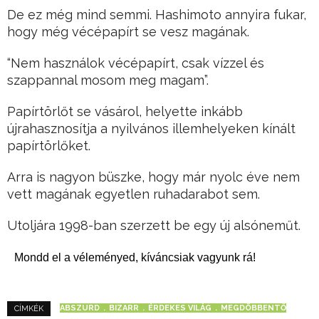
De ez még mind semmi. Hashimoto annyira fukar,
hogy még vécépapírt se vesz magának.
“Nem használok vécépapírt, csak vízzel és
szappannal mosom meg magam”.
Papírtörlőt se vásárol, helyette inkább
újrahasznosítja a nyilvános illemhelyeken kínált
papírtörlőket.
Arra is nagyon büszke, hogy már nyolc éve nem
vett magának egyetlen ruhadarabot sem.
Utoljára 1998-ban szerzett be egy új alsóneműt.
Mondd el a véleményed, kíváncsiak vagyunk rá!
ABSZURD
BIZARR
ÉRDEKES VILÁG
MEGDÖBBENTŐ
CÍMKÉK