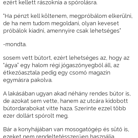
ezért kellett rászoknia a spórolásra.
“Ha pénzt kell költenem, megpróbálom elkerülni,
de ha nem tudom megoldani, olyan keveset
próbálok kiadni, amennyire csak lehetséges”
-mondta.
sosem vett bútort, ezért lehetséges az, hogy az
“ágya” egy halom régi jógaszőnyegből áll, az
étkezőasztala pedig egy csomó magazin
egymásra pakolva.
A lakásában ugyan akad néhány rendes bútor is,
de azokat sem vette, hanem az utcára kidobott
bútordarabokat vitte haza. Szerinte ezzel több
ezer dollárt spórolt meg.
Bár a konyhájában van mosogatógép és sütő is,
ezeket nem rendeltetésszerűen használja,