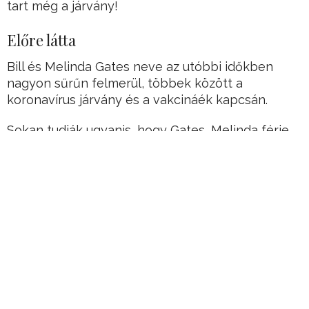
tart még a járvány!
Előre látta
Bill és Melinda Gates neve az utóbbi időkben
nagyon sűrűn felmerül, többek között a
koronavírus járvány és a vakcináék kapcsán.
Sokan tudják ugyanis, hogy Gates, Melinda férje
azzal vonult be az utóbbi 1 évben a köztudatba,
hogy egy 2015-ös TED előadáson előre
megjósolta a járványt.
Hirdetés