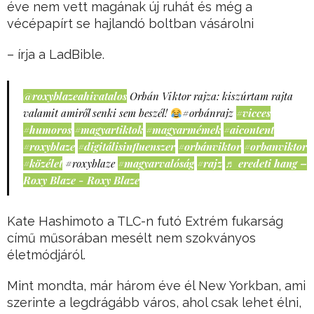
éve nem vett magának új ruhát és még a
vécépapírt se hajlandó boltban vásárolni
– írja a LadBible.
@roxyblazeahivatalos
Orbán Viktor rajza: kiszúrtam rajta
valamit amiről senki sem beszél!
#orbánrajz
#vicces
#humoros
#magyartiktok
#magyarmémek
#aicontent
#roxyblaze
#digitálisinfluenszer
#orbánviktor
#orbanviktor
#közélet
#roxyblaze
#magyarvalóság
#rajz
♬ eredeti hang –
Roxy Blaze - Roxy Blaze
Kate Hashimoto a TLC-n futó Extrém fukarság
című műsorában mesélt nem szokványos
életmódjáról.
Mint mondta, már három éve él New Yorkban, ami
szerinte a legdrágább város, ahol csak lehet élni,