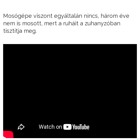
Mosógépe viszont egyáltalán nincs, három éve
nem is mosott, mert a ruháit a zuhanyzóban
tisztítja meg.