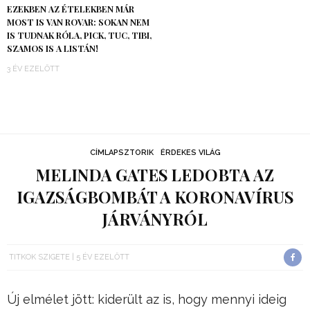
EZEKBEN AZ ÉTELEKBEN MÁR
MOST IS VAN ROVAR: SOKAN NEM
IS TUDNAK RÓLA, PICK, TUC, TIBI,
SZAMOS IS A LISTÁN!
3 ÉV EZELŐTT
CÍMLAPSZTORIK
ÉRDEKES VILÁG
MELINDA GATES LEDOBTA AZ
IGAZSÁGBOMBÁT A KORONAVÍRUS
JÁRVÁNYRÓL
TITKOK SZIGETE
5 ÉV EZELŐTT
Új elmélet jött: kiderült az is, hogy mennyi ideig