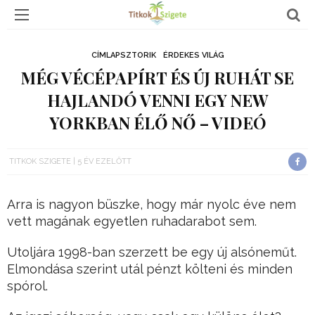
CÍMLAPSZTORIK
ÉRDEKES VILÁG
MÉG VÉCÉPAPÍRT ÉS ÚJ RUHÁT SE
HAJLANDÓ VENNI EGY NEW
YORKBAN ÉLŐ NŐ – VIDEÓ
TITKOK SZIGETE
5 ÉV EZELŐTT
Arra is nagyon büszke, hogy már nyolc éve nem
vett magának egyetlen ruhadarabot sem.
Utoljára 1998-ban szerzett be egy új alsóneműt.
Elmondása szerint utál pénzt költeni és minden
spórol.