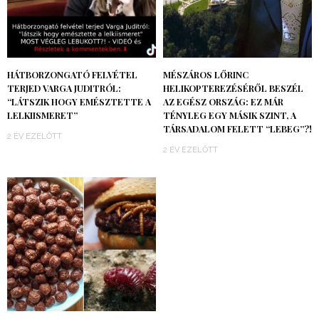
HÁTBORZONGATÓ FELVÉTEL
MÉSZÁROS LŐRINC
TERJED VARGA JUDITRÓL:
HELIKOPTEREZÉSÉRŐL BESZÉL
“LÁTSZIK HOGY EMÉSZTETTE A
AZ EGÉSZ ORSZÁG: EZ MÁR
LELKIISMERET”
TÉNYLEG EGY MÁSIK SZINT, A
TÁRSADALOM FELETT “LEBEG”?!
2 ÉV EZELŐTT
2 ÉV EZELŐTT