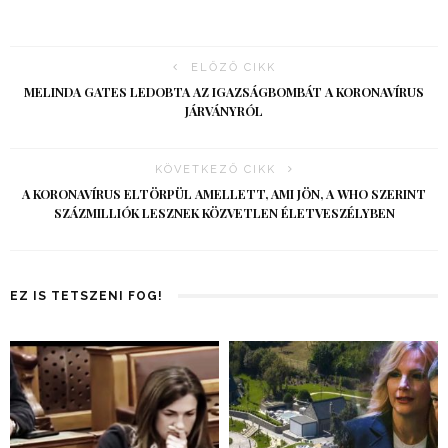
ELŐZŐ CIKK
MELINDA GATES LEDOBTA AZ IGAZSÁGBOMBÁT A KORONAVÍRUS
JÁRVÁNYRÓL
KÖVETKEZŐ CIKK
A KORONAVÍRUS ELTÖRPÜL AMELLETT, AMI JÖN, A WHO SZERINT
SZÁZMILLIÓK LESZNEK KÖZVETLEN ÉLETVESZÉLYBEN
EZ IS TETSZENI FOG!