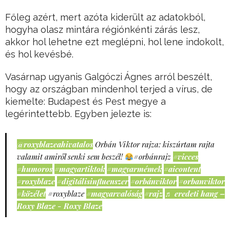
Főleg azért, mert azóta kiderült az adatokból,
hogyha olasz mintára régiónkénti zárás lesz,
akkor hol lehetne ezt meglépni, hol lene indokolt,
és hol kevésbé.
Vasárnap ugyanis Galgóczi Ágnes arról beszélt,
hogy az országban mindenhol terjed a vírus, de
kiemelte: Budapest és Pest megye a
legérintettebb. Egyben jelezte is:
@roxyblazeahivatalos
Orbán Viktor rajza: kiszúrtam rajta
valamit amiről senki sem beszél!
#orbánrajz
#vicces
#humoros
#magyartiktok
#magyarmémek
#aicontent
#roxyblaze
#digitálisinfluenszer
#orbánviktor
#orbanviktor
#közélet
#roxyblaze
#magyarvalóság
#rajz
♬ eredeti hang –
Roxy Blaze - Roxy Blaze