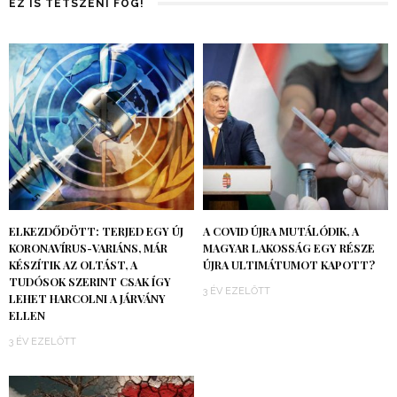
EZ IS TETSZENI FOG!
ELKEZDŐDÖTT: TERJED EGY ÚJ
A COVID ÚJRA MUTÁLÓDIK, A
KORONAVÍRUS-VARIÁNS, MÁR
MAGYAR LAKOSSÁG EGY RÉSZE
KÉSZÍTIK AZ OLTÁST, A
ÚJRA ULTIMÁTUMOT KAPOTT?
TUDÓSOK SZERINT CSAK ÍGY
3 ÉV EZELŐTT
LEHET HARCOLNI A JÁRVÁNY
ELLEN
3 ÉV EZELŐTT