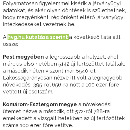
Folyamatosan figyelemmel kísérik a járványügyi
adatokat, és akár olyan döntések is születhetnek,
hogy megyénként, régiónként eltérő járványügyi
intézkedéseket vezetnek be.
A
hvg.hu kutatása szerint
a következő lista állt
össze:
Pest megyében
a legrosszabb a helyzet, ahol
március első hetében 5142 új fertőzöttet találtak,
a második héten viszont már 8540-et.
Lakosságarányosan nézve itt volt a legnagyobb
növekedés, 395-ről 656-ra nőtt a 100 ezer főre
vetített új esetszám.
Komárom-Esztergom megye
a növekedési
ütemet nézve a második, ott 572-ről 788-ra
emelkedett a vizsgált hetekben az új fertőzöttek
száma 100 ezer főre vetítve.