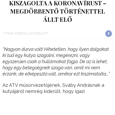
KISZAGOLTA A KORONAVÍRUST –
MEGDÖBBENTŐ TÖRTÉNETTEL
ÁLLT ELŐ
TITKOK SZIGETE
5 ÉV EZELŐTT
“Nagyon durva volt! Hihetetlen, hogy ilyen dolgokat
ki tud egy kutya szagolni, megérezni, vagy
egyszerűen csak a hullámokat fogja. De az is lehet,
hogy egy betegségnek szaga van, amit mi nem
érzünk, de elképesztő volt, amikor ezt kiszimatolta…”
Az ATV műsorvezetőjének, Sváby Andrásnak a
kutyájáról nemrég kiderült, hogy igazi
szuperkutya.
A keverék jószág akár az országos Covid-
tesztelés titkos szuperfegyvere is lehetne,