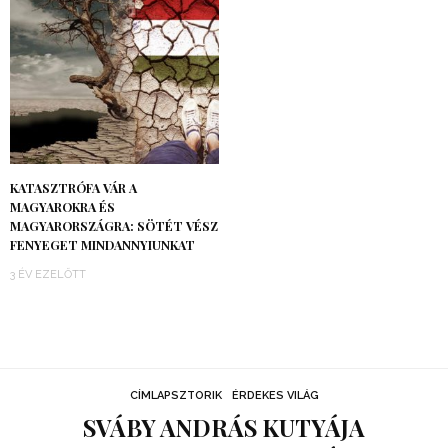
KATASZTRÓFA VÁR A
MAGYAROKRA ÉS
MAGYARORSZÁGRA: SÖTÉT VÉSZ
FENYEGET MINDANNYIUNKAT
3 ÉV EZELŐTT
CÍMLAPSZTORIK
ÉRDEKES VILÁG
SVÁBY ANDRÁS KUTYÁJA