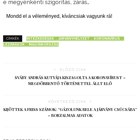
e megyénkénti szigorítás, zárás…
Mondd el a véleményed, kíváncsiak vagyunk rá!
INTÉZKEDÉSEK
JÁRVÁNYHELYZET
KORONAVÍRUS
CÍMKÉK
LEZÁRÁSOK
MAGYARORSZÁG
ELŐZŐ CIKK
SVÁBY ANDRÁS KUTYÁJA KISZAGOLTA A KORONAVÍRUST –
MEGDÖBBENTŐ TÖRTÉNETTEL ÁLLT ELŐ
KÖVETKEZŐ CIKK
KIJÖTTEK A FRISS SZÁMOK: “GÁZOLUNK BELE A JÁRVÁNY CSÚCSÁBA”
– BORZALMAS ADATOK