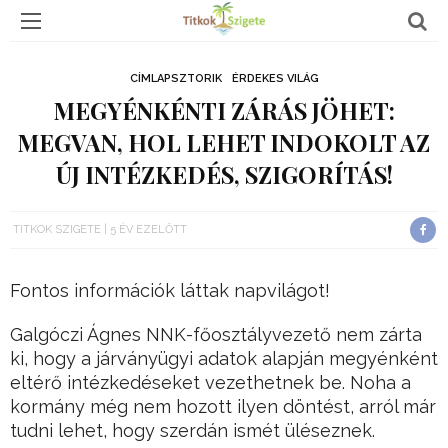
CÍMLAPSZTORIK
ÉRDEKES VILÁG
MEGYÉNKÉNTI ZÁRÁS JÖHET:
MEGVAN, HOL LEHET INDOKOLT AZ
ÚJ INTÉZKEDÉS, SZIGORÍTÁS!
TITKOK SZIGETE
5 ÉV EZELŐTT
Fontos információk láttak napvilágot!
Galgóczi Ágnes NNK-főosztályvezető nem zárta
ki, hogy a járványügyi adatok alapján megyénként
eltérő intézkedéseket vezethetnek be. Noha a
kormány még nem hozott ilyen döntést, arról már
tudni lehet, hogy szerdán ismét üléseznek.