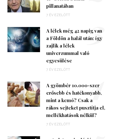
pillanatában
3
7 ÉV EZELŐTT
A lélek még 42 napig van
a Földön a halál után: így
zajlik a lélek
univerzummal való
egyesülése
4
7 ÉV EZELŐTT
A gyömbér 10.000-szer
erősebb és hatékonyabb,
mint a kemó? Csak a
rákos sejteket pusztítja el,
mellékhatások nélkül?
7 ÉV EZELŐTT