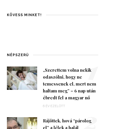
KÖVESS MINKET!
1
NÉPSZERŰ
„Szerettem volna nekik
odaszólni, hogy ne
temessenek el, mert nem
haltam meg” – 6 nap után
ébredt fel a magyar nő
2
6 ÉV EZELŐTT
Rájöttek, hová “párolog
el” a lélek a halál