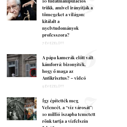
5
10 tudatmanipulációs
trükk, amivel irányítják a
tömegeket a világon:
kitálalt a
nyelvtudományok
professzora?
6
7 ÉV EZELŐTT
A pápa kamerák előtt vált
kámforrá: bizonyíték,
hogy ő maga az
Antikrisztus? – videó
7
5 ÉV EZELŐTT
Így építették meg
Velencét, a “víz városát”:
10 millió iszapba temetett
rönk tartja a vízfelszín