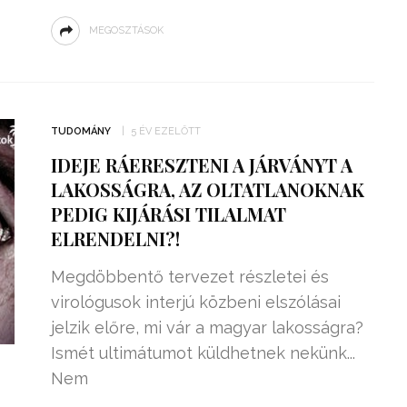
MEGOSZTÁSOK
TUDOMÁNY
5 ÉV EZELŐTT
IDEJE RÁERESZTENI A JÁRVÁNYT A
LAKOSSÁGRA, AZ OLTATLANOKNAK
PEDIG KIJÁRÁSI TILALMAT
ELRENDELNI?!
Megdöbbentő tervezet részletei és
virológusok interjú közbeni elszólásai
jelzik előre, mi vár a magyar lakosságra?
Ismét ultimátumot küldhetnek nekünk...
Nem