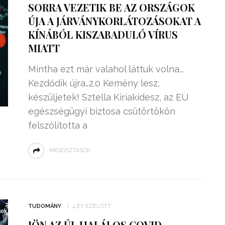
SORRA VEZETIK BE AZ ORSZÁGOK
ÚJA A JÁRVÁNYKORLÁTOZÁSOKAT A
KÍNÁBÓL KISZABADULÓ VÍRUS
MIATT
Mintha ezt már valahol láttuk volna...
Kezdődik újra…2.0 Kemény lesz,
készüljetek! Sztella Kiriakidesz, az EU
egészségügyi biztosa csütörtökön
felszólította a
MEGOSZTÁSOK
ZSENIÁLIS DOLOG TALÁLT KI
HÁROM DIÁK: VÉGTELEN
TÉKONYSÁGGAL
ENERGIÁT
ÁRAMSZÁMLÁT
TERMELHETNÉNEK A
TUDOMÁNY
4 ÉV EZELŐTT
FEKVŐRENDŐRÖK!
JÖN AZ ÚJ, HALÁLOS COVID