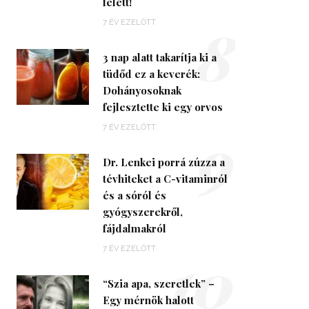
felett!
8
7 ÉV EZELŐTT
3 nap alatt takarítja ki a
tüdőd ez a keverék:
Dohányosoknak
fejlesztette ki egy orvos
9
7 ÉV EZELŐTT
Dr. Lenkei porrá zúzza a
tévhiteket a C-vitaminról
és a sóról és
gyógyszerekről,
fájdalmakról
10
7 ÉV EZELŐTT
“Szia apa, szeretlek” –
Egy mérnök halott