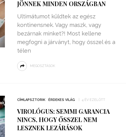
JÖNNEK MINDEN ORSZÁGBAN
Ultimátumot küldtek az egész
kontinensnek. Vagy maszk, vagy
bezárnak minket?! Most kellene
megfogni a járványt, hogy ősszel és a
télen
MEGOSZTÁSOK
CÍMLAPSZTORIK
ÉRDEKES VILÁG
4 ÉV EZELŐTT
VIROLÓGUS: SEMMI GARANCIA
NINCS, HOGY ŐSSZEL NEM
LESZNEK LEZÁRÁSOK