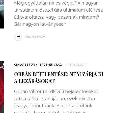
Még egyáltalán nincs vége…? A magyar
társadalom ősszel újra ultimátum elé lesz
állítva: oltatsz, vagy bezárnak mindent?
Bár nagyon látványosan
MEGOSZTÁSOK
CÍMLAPSZTORIK
ÉRDEKES VILÁG
5 ÉV EZELŐTT
ORBÁN BEJELENTÉSE: NEM ZÁRJA KI
A LEZÁRÁSOKAT
Orbán Viktor rendkívüli bejelentéseket
tett a rádió interjújában, ezek minden
magyart érintenek! A miniszterelnök
szerint a harmadik oltás "biztosan