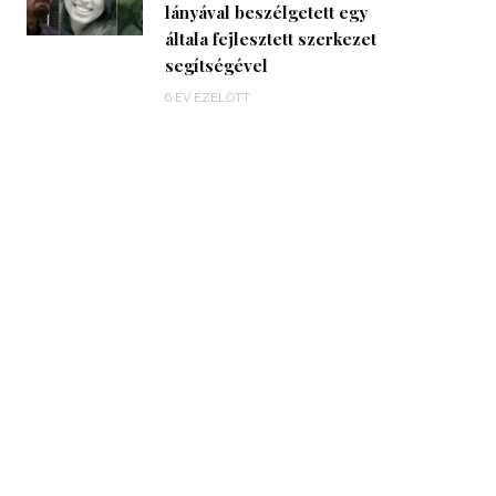
lányával beszélgetett egy
általa fejlesztett szerkezet
segítségével
6 ÉV EZELŐTT