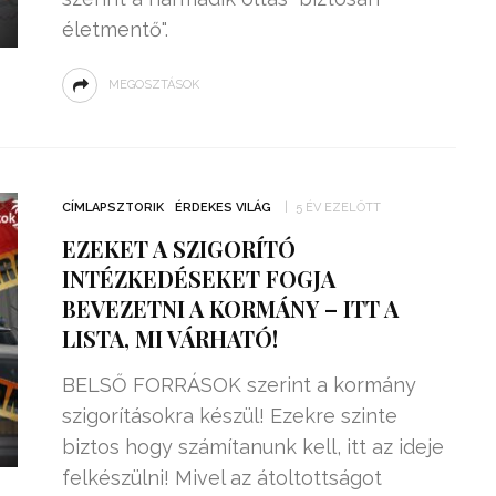
életmentő".
MEGOSZTÁSOK
CÍMLAPSZTORIK
ÉRDEKES VILÁG
5 ÉV EZELŐTT
EZEKET A SZIGORÍTÓ
INTÉZKEDÉSEKET FOGJA
BEVEZETNI A KORMÁNY – ITT A
LISTA, MI VÁRHATÓ!
BELSŐ FORRÁSOK szerint a kormány
szigorításokra készül! Ezekre szinte
biztos hogy számítanunk kell, itt az ideje
felkészülni! Mivel az átoltottságot