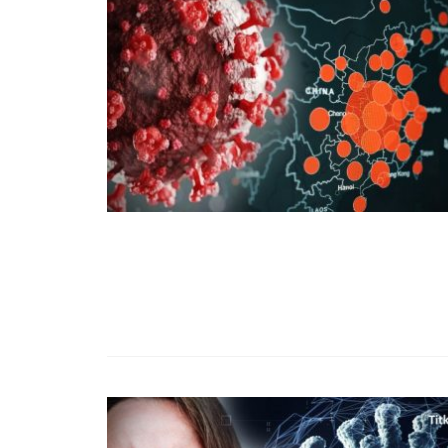
99,13%-OS HA
NULLÁZZA AZ 
EZ A MOTOR!