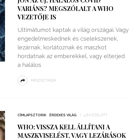
VARIÁNS? MEGSZÓLALT A WHO
VEZETŐJE IS
Ultimátumot kaptak a világ országai. Vagy
engedelmeskednek és cselekszenek,
lezárnak, korlátoznak és maszkot
hordatnak az emberekkel, vagy elterjed
a halálos
MEGOSZTÁSOK
CÍMLAPSZTORIK
ÉRDEKES VILÁG
4 ÉV EZELŐTT
WHO: VISSZA KELL ÁLLÍTANI A
MASZKVISELÉST, VAGY LEZÁRÁSOK