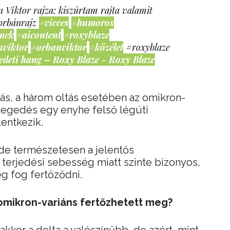
 Viktor rajza: kiszúrtam rajta valamit
orbánrajz
#vicces
#humoros
mek
#aicontent
#roxyblaze
nviktor
#orbanviktor
#közélet
#roxyblaze
edeti hang – Roxy Blaze - Roxy Blaze
tás, a három oltás esetében az omikron-
tegedés egy enyhe felső légúti
entkezik.
 de természetesen a jelentős
 terjedési sebesség miatt szinte bizonyos,
g fog fertőződni.
 omikron-variáns fertőzhetett meg?