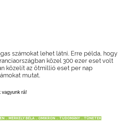
s számokat lehet látni. Erre példa, hogy
ranciaországban közel 300 ezer eset volt
n közelít az ötmillió eset per nap
zámokat mutat.
 vagyunk rá!
LEN
MERKELY BÉLA
OMIKRON
TUDOMÁNY
TÜNETEK