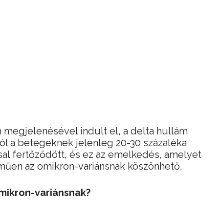
 megjelenésével indult el, a delta hullám
ól a betegeknek jelenleg 20-30 százaléka
ssal fertőződött, és ez az emelkedés, amelyet
lműen az omikron-variánsnak köszönhető.
omikron-variánsnak?