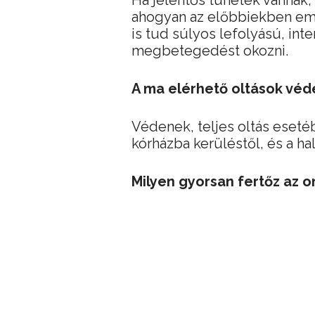
Ha jelentős tünetek vannak, 
ahogyan az előbbiekben eml
is tud súlyos lefolyású, int
megbetegedést okozni.
A ma elérhető oltások véd
Védenek, teljes oltás eset
kórházba kerüléstől, és a hal
Milyen gyorsan fertőz az o