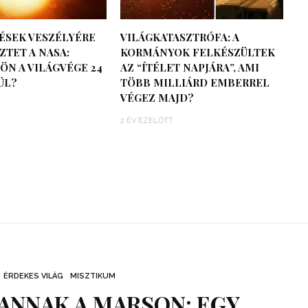
ÉSEK VESZÉLYÉRE
VILÁGKATASZTRÓFA: A
TET A NASA:
KORMÁNYOK FELKÉSZÜLTEK
ÖN A VILÁGVÉGE 24
AZ “ÍTÉLET NAPJÁRA”, AMI
ÜL?
TÖBB MILLIÁRD EMBERREL
VÉGEZ MAJD?
2 ÉV EZELŐTT
ÉRDEKES VILÁG
MISZTIKUM
ANNAK A MARSON: EGY