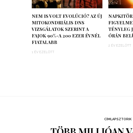
NEM IS VOLT EVOLÚCIÓ? AZ ÚJ
NAPKITÖR
MITOKONDRIÁLIS DNS
FIGYELMEZ
VIZSGÁLATOK SZERINT A
TÉNYLEG J
FAJOK 90%-A 200 EZER ÉVNÉL
ÓRÁN BEL
FIATALABB
2 ÉV EZELŐTT
1 ÉV EZELŐTT
CÍMLAPSZTORIK
TÖBB MILLIÓAN V