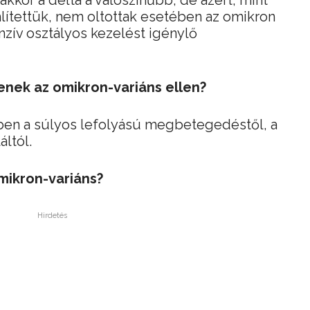
akkor a delta a valószínűbb, de azért, mint
ítettük, nem oltottak esetében az omikron
enzív osztályos kezelést igénylő
enek az omikron-variáns ellen?
ében a súlyos lefolyású megbetegedéstől, a
áltól.
mikron-variáns?
Hirdetés