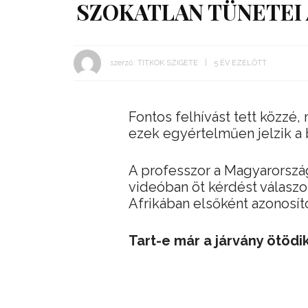
SZOKATLAN TÜNETEI
szerző:
TITKOK SZIGETE
5 ÉV EZELŐTT
Fontos felhívást tett közzé,
ezek egyértelműen jelzik a
A professzor a Magyarorszá
videóban öt kérdést válaszo
Afrikában elsőként azonosíto
Tart-e már a járvány ötödi