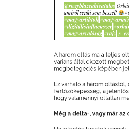
@roxyblazeahivatalos
Orbán
amiről senki sem beszél!
#
#magyartiktok
#magyarmé
#digitálisinfluenszer
#orbá
#magyarvalóság
#rajz
♬ er
A három oltás ma a teljes ol
variáns által okozott megbe
megbetegedés képében jel
Ez várható a három oltástól,
fertőzőképesség, a jelentős
hogy valamennyi oltatlan me
Még a delta-, vagy már az