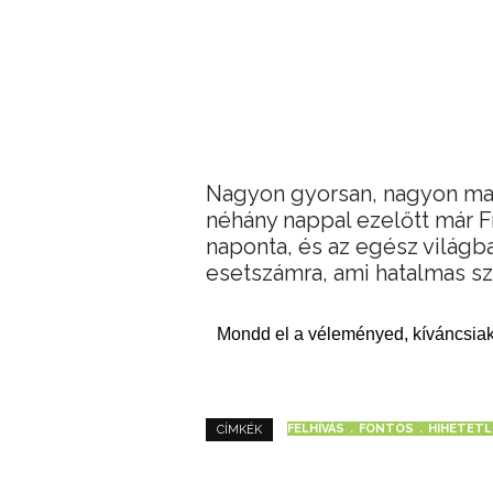
Nagyon gyorsan, nagyon maga
néhány nappal ezelőtt már F
naponta, és az egész világba
esetszámra, ami hatalmas s
Mondd el a véleményed, kíváncsiak
FELHÍVÁS
FONTOS
HIHETET
CÍMKÉK