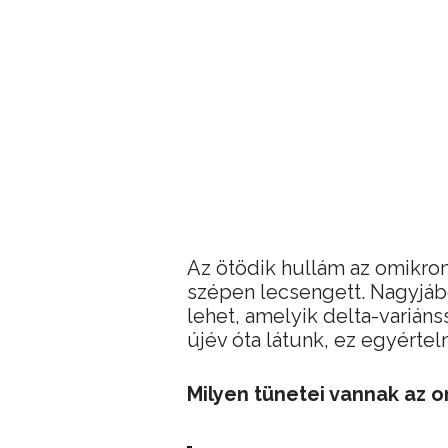
Az ötödik hullám az omikron
szépen lecsengett. Nagyjáb
lehet, amelyik delta-varián
újév óta látunk, ez egyérte
Milyen tünetei vannak az 