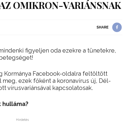
 AZ OMIKRON-VARIÁNSNAK
SHARE
 mindenki figyeljen oda ezekre a tünetekre,
 betegséget!
g Kormánya Facebook-oldalra feltöltött
l meg, ezek főként a koronavírus új, Dél-
tt vírusvariánsával kapcsolatosak.
k hulláma?
Hirdetés