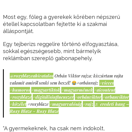
Most egy, főleg a gyerekek körében népszerű
étellel kapcsolatban fejtette ki a szakmai
álláspontját.
Egy tejberizs reggelire történő elfogyasztása,
sokkal egészségesebb, mint bármelyik
reklámban szereplő gabonapehely.
@roxyblazeahivatalos
Orbán Viktor rajza: kiszúrtam rajta
valamit amiről senki sem beszél!
#orbánrajz
#vicces
#humoros
#magyartiktok
#magyarmémek
#aicontent
#roxyblaze
#digitálisinfluenszer
#orbánviktor
#orbanviktor
#közélet
#roxyblaze
#magyarvalóság
#rajz
♬ eredeti hang –
Roxy Blaze - Roxy Blaze
“A gyermekeknek, ha csak nem indokolt,