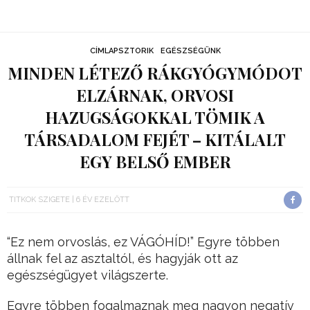
CÍMLAPSZTORIK
EGÉSZSÉGÜNK
MINDEN LÉTEZŐ RÁKGYÓGYMÓDOT
ELZÁRNAK, ORVOSI
HAZUGSÁGOKKAL TÖMIK A
TÁRSADALOM FEJÉT – KITÁLALT
EGY BELSŐ EMBER
TITKOK SZIGETE
6 ÉV EZELŐTT
“Ez nem orvoslás, ez VÁGÓHÍD!” Egyre többen
állnak fel az asztaltól, és hagyják ott az
egészségügyet világszerte.
Egyre többen fogalmaznak meg nagyon negatív