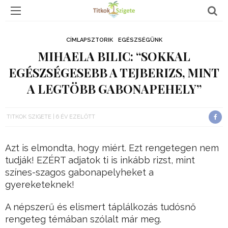
CÍMLAPSZTORIK
EGÉSZSÉGÜNK
MIHAELA BILIC: “SOKKAL
EGÉSZSÉGESEBB A TEJBERIZS, MINT
A LEGTÖBB GABONAPEHELY”
TITKOK SZIGETE
6 ÉV EZELŐTT
Azt is elmondta, hogy miért. Ezt rengetegen nem
tudják! EZÉRT adjatok ti is inkább rizst, mint
színes-szagos gabonapelyheket a
gyereketeknek!
A népszerű és elismert táplálkozás tudósnő
rengeteg témában szólalt már meg.