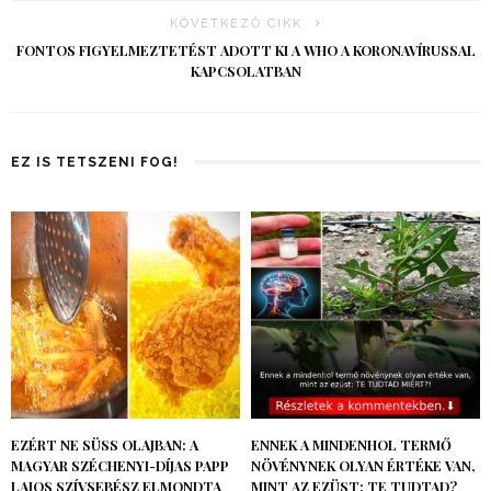
KÖVETKEZŐ CIKK
FONTOS FIGYELMEZTETÉST ADOTT KI A WHO A KORONAVÍRUSSAL
KAPCSOLATBAN
EZ IS TETSZENI FOG!
EZÉRT NE SÜSS OLAJBAN: A
ENNEK A MINDENHOL TERMŐ
MAGYAR SZÉCHENYI-DÍJAS PAPP
NÖVÉNYNEK OLYAN ÉRTÉKE VAN,
LAJOS SZÍVSEBÉSZ ELMONDTA
MINT AZ EZÜST: TE TUDTAD?