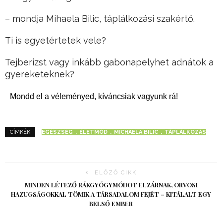
– mondja Mihaela Bilic, táplálkozási szakértő.
Ti is egyetértetek vele?
Tejberizst vagy inkább gabonapelyhet adnátok a
gyereketeknek?
Mondd el a véleményed, kíváncsiak vagyunk rá!
EGÉSZSÉG
ÉLETMÓD
MICHAELA BILIC
TÁPLÁLKOZÁS
CÍMKÉK
ELŐZŐ CIKK
MINDEN LÉTEZŐ RÁKGYÓGYMÓDOT ELZÁRNAK, ORVOSI
HAZUGSÁGOKKAL TÖMIK A TÁRSADALOM FEJÉT – KITÁLALT EGY
BELSŐ EMBER