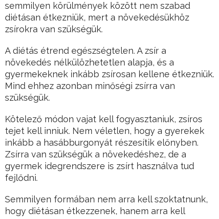
semmilyen körülmények között nem szabad
diétásan étkezniük, mert a növekedésükhöz
zsírokra van szükségük.
A diétás étrend egészségtelen. A zsír a
növekedés nélkülözhetetlen alapja, és a
gyermekeknek inkább zsírosan kellene étkezniük.
Mind ehhez azonban minőségi zsírra van
szükségük.
Kötelező módon vajat kell fogyasztaniuk, zsíros
tejet kell inniuk. Nem véletlen, hogy a gyerekek
inkább a hasábburgonyát részesítik előnyben.
Zsírra van szükségük a növekedéshez, de a
gyermek idegrendszere is zsírt használva tud
fejlődni.
Semmilyen formában nem arra kell szoktatnunk,
hogy diétásan étkezzenek, hanem arra kell