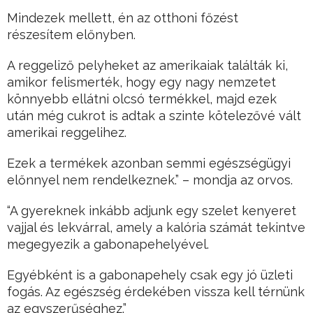
Mindezek mellett, én az otthoni főzést
részesítem előnyben.
A reggeliző pelyheket az amerikaiak találták ki,
amikor felismerték, hogy egy nagy nemzetet
könnyebb ellátni olcsó termékkel, majd ezek
után még cukrot is adtak a szinte kötelezővé vált
amerikai reggelihez.
Ezek a termékek azonban semmi egészségügyi
előnnyel nem rendelkeznek.” – mondja az orvos.
“A gyereknek inkább adjunk egy szelet kenyeret
vajjal és lekvárral, amely a kalória számát tekintve
megegyezik a gabonapehelyével.
Egyébként is a gabonapehely csak egy jó üzleti
fogás. Az egészség érdekében vissza kell térnünk
az egyszerűséghez.”