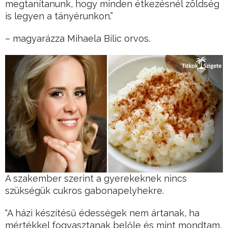
megtanítanunk, hogy minden étkezésnél zöldség
is legyen a tányérunkon.”
– magyarázza Mihaela Bilic orvos.
A szakember szerint a gyerekeknek nincs
szükségük cukros gabonapelyhekre.
“A házi készítésű édességek nem ártanak, ha
mértékkel fogyasztanak belőle és mint mondtam,