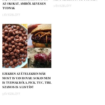
AZ OKOKAT, AMIRŐL KEVESEN
1 ÉV EZELŐTT
TUDNAK
1 ÉV EZELŐTT
EZEKBEN AZ ÉTELEKBEN MÁR
MOST IS VAN ROVAR: SOKAN NEM
IS TUDNAK RÓLA, PICK, TUC, TIBI,
SZAMOS IS A LISTÁN!
3 ÉV EZELŐTT