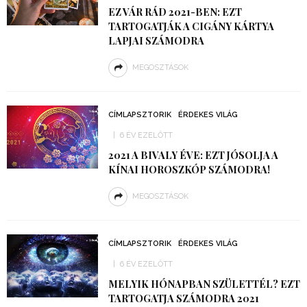
EZ VÁR RÁD 2021-BEN: EZT
TARTOGATJÁK A CIGÁNY KÁRTYA
LAPJAI SZÁMODRA
MEGOSZTÁSOK
CÍMLAPSZTORIK
ÉRDEKES VILÁG
6 ÉV EZELŐTT
2021 A BIVALY ÉVE: EZT JÓSOLJA A
KÍNAI HOROSZKÓP SZÁMODRA!
MEGOSZTÁSOK
CÍMLAPSZTORIK
ÉRDEKES VILÁG
6 ÉV EZELŐTT
MELYIK HÓNAPBAN SZÜLETTÉL? EZT
TARTOGATJA SZÁMODRA 2021