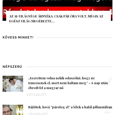
AZ AI-VILÁGVÉGE ÁRNYÉKA, CSAK PÁR ÓRA VOLT, MÉGIS AZ
EGÉSZ VILÁG MEGÉREZTE…
KÖVESS MINKET!
NÉPSZERŰ
1
„Szerettem volna nekik odaszólni, hogy ne
temessenek el, mert nem haltam meg” – 6 nap után
ébredt fel a magyar nő
6 ÉV EZELŐTT
2
Rájöttek, hová “párolog el” a lélek a halál pillanatában
7 ÉV EZELŐTT