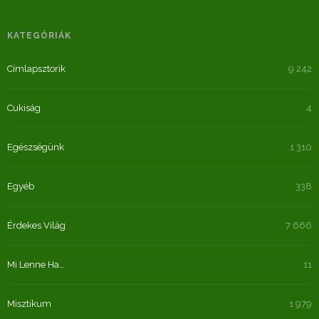
KATEGÓRIÁK
Címlapsztorik
9 242
Cukiság
4
Egészségünk
1 310
Egyéb
338
Érdekes Világ
7 666
Mi Lenne Ha…
11
Misztikum
1 979