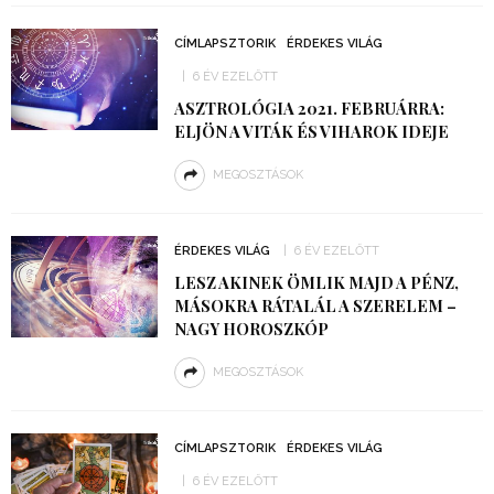
CÍMLAPSZTORIK
ÉRDEKES VILÁG
6 ÉV EZELŐTT
ASZTROLÓGIA 2021. FEBRUÁRRA:
ELJÖN A VITÁK ÉS VIHAROK IDEJE
MEGOSZTÁSOK
ÉRDEKES VILÁG
6 ÉV EZELŐTT
LESZ AKINEK ÖMLIK MAJD A PÉNZ,
MÁSOKRA RÁTALÁL A SZERELEM –
NAGY HOROSZKÓP
MEGOSZTÁSOK
CÍMLAPSZTORIK
ÉRDEKES VILÁG
6 ÉV EZELŐTT