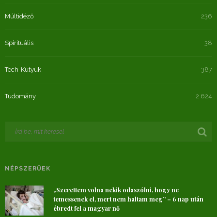
Múltidéző
236
Spirituális
38
Tech-Kütyük
387
Tudomány
2 624
NÉPSZERŰEK
„Szerettem volna nekik odaszólni, hogy ne
temessenek el, mert nem haltam meg” – 6 nap után
ébredt fel a magyar nő