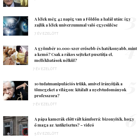
3
A lélek még 42 napig van a Földön a halál után: így
zajlik a lélek univerzummal való egyesülése
7 ÉV EZELŐTT
4
A gyömbér 10.000-szer erősebb és hatékonyabb, mint
a kemó? Csak a rákos sejteket pusztítja el,
mellékhatások nélkül?
7 ÉV EZELŐTT
5
10 tudatmanipulációs trükk, amivel irányítják a
tömegeket a világon: kitálalt a nyelvtudományok
professzora?
7 ÉV EZELŐTT
6
A pápa kamerák előtt vált kámforrá: bizonyíték, hogy
ő maga az Antikrisztus? – videó
5 ÉV EZELŐTT