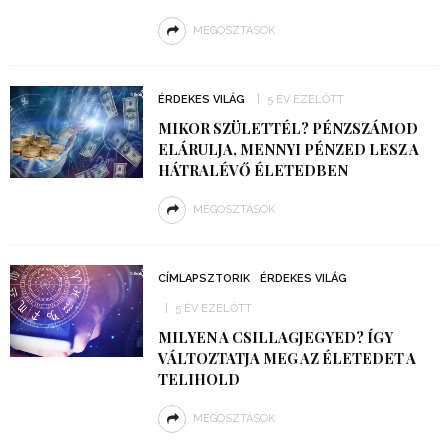
MEGOSZTÁSOK
ÉRDEKES VILÁG
5 ÉV EZELŐTT
MIKOR SZÜLETTÉL? PÉNZSZÁMOD
ELÁRULJA, MENNYI PÉNZED LESZ A
HÁTRALÉVŐ ÉLETEDBEN
MEGOSZTÁSOK
CÍMLAPSZTORIK
ÉRDEKES VILÁG
5 ÉV EZELŐTT
MILYEN A CSILLAGJEGYED? ÍGY
VÁLTOZTATJA MEG AZ ÉLETEDET A
TELIHOLD
MEGOSZTÁSOK