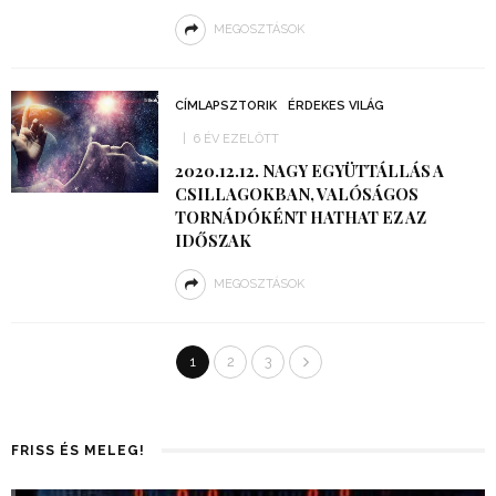
MEGOSZTÁSOK
CÍMLAPSZTORIK
ÉRDEKES VILÁG
6 ÉV EZELŐTT
2020.12.12. NAGY EGYÜTTÁLLÁS A
CSILLAGOKBAN, VALÓSÁGOS
TORNÁDÓKÉNT HATHAT EZ AZ
IDŐSZAK
MEGOSZTÁSOK
1
2
3
FRISS ÉS MELEG!