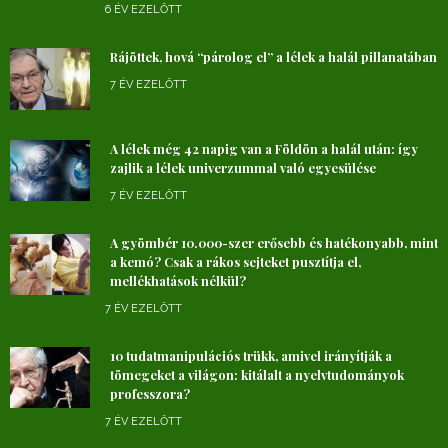
6 ÉV EZELŐTT
Rájöttek, hová “párolog el” a lélek a halál pillanatában
7 ÉV EZELŐTT
A lélek még 42 napig van a Földön a halál után: így
zajlik a lélek univerzummal való egyesülése
7 ÉV EZELŐTT
A gyömbér 10.000-szer erősebb és hatékonyabb, mint
a kemó? Csak a rákos sejteket pusztítja el,
mellékhatások nélkül?
7 ÉV EZELŐTT
10 tudatmanipulációs trükk, amivel irányítják a
tömegeket a világon: kitálalt a nyelvtudományok
professzora?
7 ÉV EZELŐTT