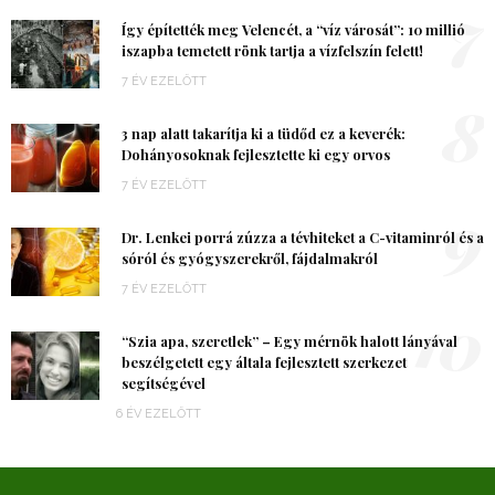
7
Így építették meg Velencét, a “víz városát”: 10 millió
iszapba temetett rönk tartja a vízfelszín felett!
7 ÉV EZELŐTT
8
3 nap alatt takarítja ki a tüdőd ez a keverék:
Dohányosoknak fejlesztette ki egy orvos
7 ÉV EZELŐTT
9
Dr. Lenkei porrá zúzza a tévhiteket a C-vitaminról és a
sóról és gyógyszerekről, fájdalmakról
7 ÉV EZELŐTT
10
“Szia apa, szeretlek” – Egy mérnök halott lányával
beszélgetett egy általa fejlesztett szerkezet
segítségével
6 ÉV EZELŐTT