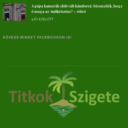
A pápa kamerák előtt vált kámforrá: bizonyíték, hogy
ő maga az Antikrisztus? – videó
5 ÉV EZELŐTT
KÖVESS MINKET FACEBOOKON IS!