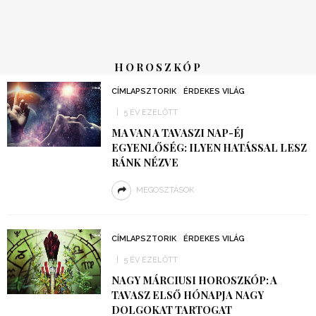
HOROSZKÓP
CÍMLAPSZTORIK
ÉRDEKES VILÁG
5 ÉV EZELŐTT
MA VAN A TAVASZI NAP-ÉJ
EGYENLŐSÉG: ILYEN HATÁSSAL LESZ
RÁNK NÉZVE
MEGOSZTÁSOK
CÍMLAPSZTORIK
ÉRDEKES VILÁG
5 ÉV EZELŐTT
NAGY MÁRCIUSI HOROSZKÓP: A
TAVASZ ELSŐ HÓNAPJA NAGY
DOLGOKAT TARTOGAT