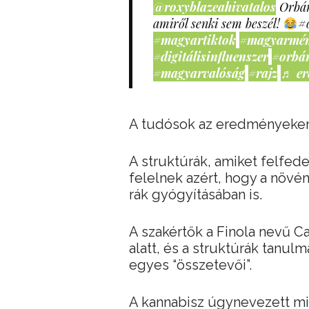
@roxyblazeahivatalos
Orbán
amiről senki sem beszél!
#
#magyartiktok
#magyarmé
#digitálisinfluenszer
#orbá
#magyarvalóság
#rajz
♬ er
A tudósok az eredményeken 
A struktúrák, amiket felfe
felelnek azért, hogy a növé
rák gyógyításában is.
A szakértők a Finola nevű C
alatt, és a struktúrák tanul
egyes “összetevői”.
A kannabisz úgynevezett mit