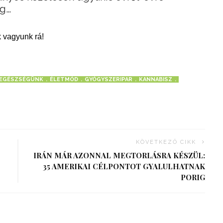
eg…
 vagyunk rá!
EGÉSZSÉGÜNK
ÉLETMÓD
GYÓGYSZERIPAR
KANNABISZ
KÖVETKEZŐ CIKK
IRÁN MÁR AZONNAL MEGTORLÁSRA KÉSZÜL:
35 AMERIKAI CÉLPONTOT GYALULHATNAK
PORIG