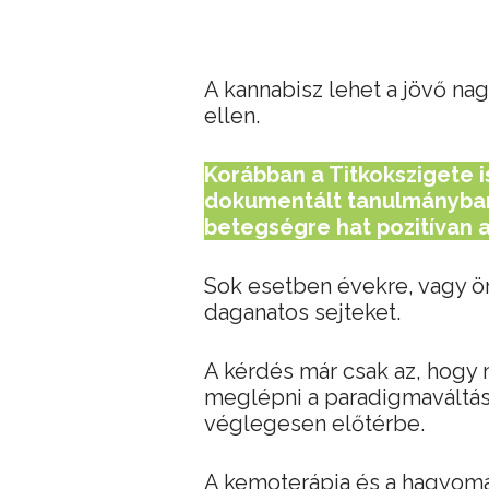
A kannabisz lehet a jövő na
ellen.
Korábban a Titkokszigete is
dokumentált tanulmányban 
betegségre hat pozitívan a
Sok esetben évekre, vagy ö
daganatos sejteket.
A kérdés már csak az, hogy 
meglépni a paradigmaváltást
véglegesen előtérbe.
A kemoterápia és a hagyomá