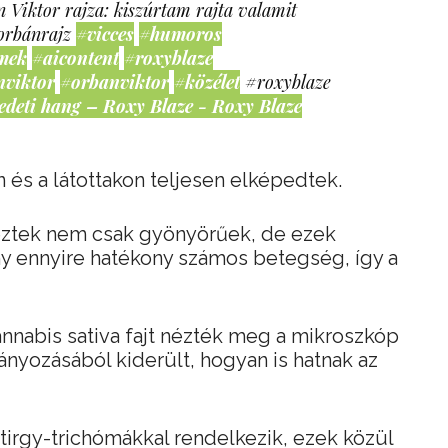
 Viktor rajza: kiszúrtam rajta valamit
orbánrajz
#vicces
#humoros
mek
#aicontent
#roxyblaze
nviktor
#orbanviktor
#közélet
#roxyblaze
edeti hang – Roxy Blaze - Roxy Blaze
és a látottakon teljesen elképedtek.
deztek nem csak gyönyörűek, de ezek
ny ennyire hatékony számos betegség, így a
annabis sativa fajt nézték meg a mikroszkóp
mányozásából kiderült, hogyan is hatnak az
irgy-trichómákkal rendelkezik, ezek közül