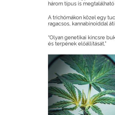
három típus is megtalálható
A trichómákon közel egy tucat
ragacsos, kannabinoiddal áti
“Olyan genetikai kincsre bu
és terpének előállítását,”