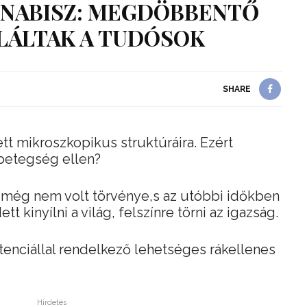
NNABISZ: MEGDÖBBENTŐ
LÁLTAK A TUDÓSOK
SHARE
ett mikroszkopikus struktúráira. Ezért
 betegség ellen?
 még nem volt törvénye,s az utóbbi időkben
 kinyílni a világ, felszínre törni az igazság.
enciállal rendelkező lehetséges rákellenes
Hirdetés