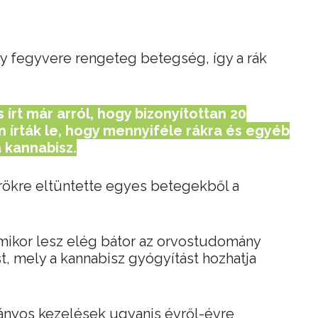
gy fegyvere rengeteg betegség, így a rák
 írt már arról, hogy bizonyítottan 20
írták le, hogy mennyiféle rákra és egyéb
 kannabisz.
rökre eltüntette egyes betegekből a
mikor lesz elég bátor az orvostudomány
, mely a kannabisz gyógyítást hozhatja
nyos kezelések ugyanis évről-évre