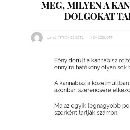
MEG, MILYEN A KA
DOLGOKAT TA
szerző:
TITKOK SZIGETE
7 ÉV EZELŐTT
Fény derült a kannabisz rejt
ennyire hatékony olyan sok
A kannabisz a közelmúltban
azonban szerencsére elkezdett
Ma az egyik legnagyobb pot
szerként tartják számon.