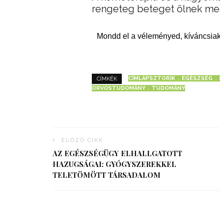
rengeteg beteget ölnek m
Mondd el a véleményed, kíváncsiak
CÍMLAPSZTORIK
EGÉSZSÉG
CÍMKÉK
ORVOSTUDOMÁNY
TUDOMÁNY
ELŐZŐ CIKK
AZ EGÉSZSÉGÜGY ELHALLGATOTT
HAZUGSÁGAI: GYÓGYSZEREKKEL
TELETÖMÖTT TÁRSADALOM