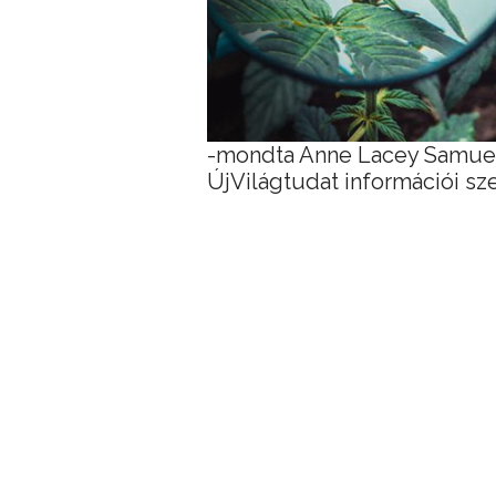
-mondta Anne Lacey Samuel
ÚjVilágtudat információi sze