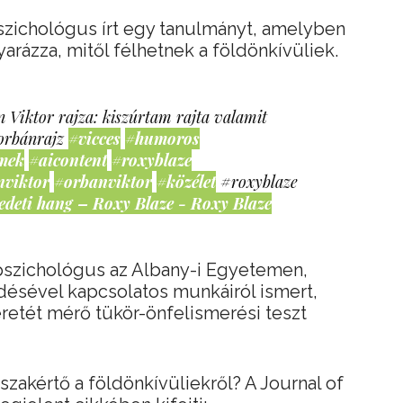
szichológus írt egy tanulmányt, amelyben
yarázza, mitől félhetnek a földönkívüliek.
 Viktor rajza: kiszúrtam rajta valamit
orbánrajz
#vicces
#humoros
mek
#aicontent
#roxyblaze
nviktor
#orbanviktor
#közélet
#roxyblaze
edeti hang – Roxy Blaze - Roxy Blaze
 pszichológus az Albany-i Egyetemen,
edésével kapcsolatos munkáiról ismert,
retét mérő tükör-önfelismerési teszt
szakértő a földönkívüliekről? A Journal of