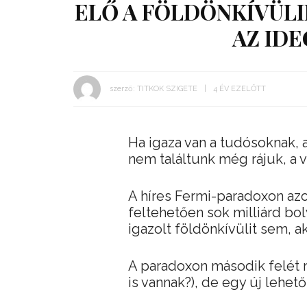
ELŐ A FÖLDÖNKÍVÜL
AZ ID
szerző:
TITKOK SZIGETE
4 ÉV EZELŐTT
Ha igaza van a tudósoknak,
nem találtunk még rájuk, a 
A híres Fermi-paradoxon azon
feltehetően sok milliárd bo
igazolt földönkívülit sem, a
A paradoxon második felét re
is vannak?), de egy új lehet