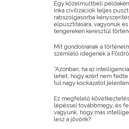
Egy közelmúltbeli példaként 
inka civilizációk teljes pus
rabszolgasorba kényszerítés
elpusztítására, vagyonuk és 
tengereken keresztül történő 
Mit gondolnának a történelm
szemlélő idegenek a Földről 
“Azonban, ha az intelligenci
lehet, hogy azért nem fedte
túl nagy kockázatot jelenten
Ez megfelelő következtetés
lépéssel továbbmegy, és felé
vagyunk, hogy más intellige
lesz a jövőnk?