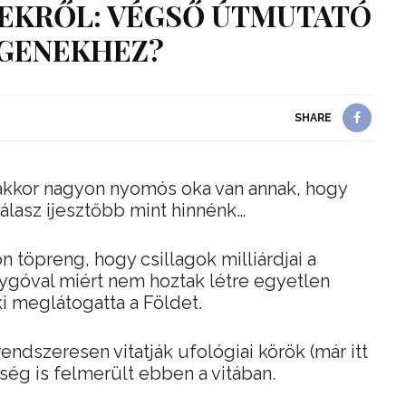
IEKRŐL: VÉGSŐ ÚTMUTATÓ
EGENEKHEZ?
SHARE
 akkor nagyon nyomós oka van annak, hogy
válasz ijesztőbb mint hinnénk…
 töpreng, hogy csillagok milliárdjai a
lygóval miért nem hoztak létre egyetlen
ki meglátogatta a Földet.
ndszeresen vitatják ufológiai körök (már itt
őség is felmerült ebben a vitában.