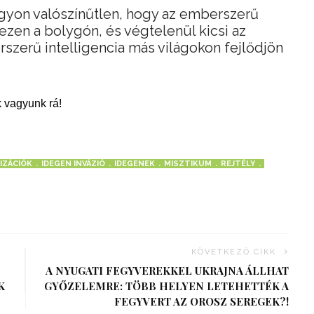
agyon valószínűtlen, hogy az emberszerű
 ezen a bolygón, és végtelenül kicsi az
szerű intelligencia más világokon fejlődjön
 vagyunk rá!
LIZÁCIÓK
IDEGEN INVÁZIÓ
IDEGENEK
MISZTIKUM
REJTÉLY
KÖVETKEZŐ CIKK
A NYUGATI FEGYVEREKKEL UKRAJNA ÁLLHAT
K
GYŐZELEMRE: TÖBB HELYEN LETEHETTÉK A
FEGYVERT AZ OROSZ SEREGEK?!