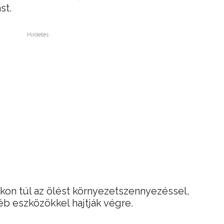
st.
Hirdetés
kon túl az ölést környezetszennyezéssel,
éb eszközökkel hajtják végre.