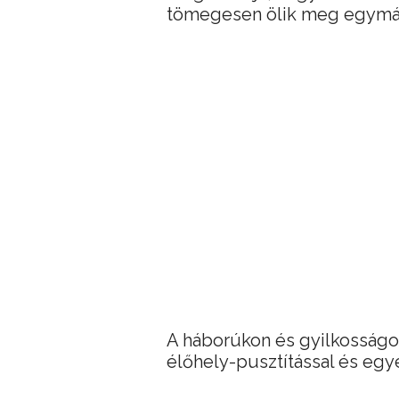
tömegesen ölik meg egymá
A háborúkon és gyilkosságo
élőhely-pusztítással és egy