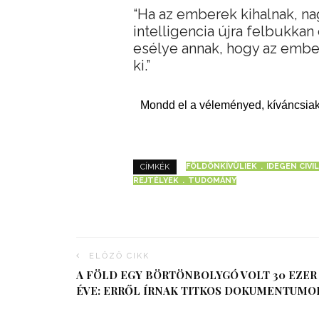
“Ha az emberek kihalnak, n
intelligencia újra felbukkan
esélye annak, hogy az ember
ki.”
Mondd el a véleményed, kíváncsiak
FÖLDÖNKÍVÜLIEK
IDEGEN CIVI
CÍMKÉK
REJTÉLYEK
TUDOMÁNY
ELŐZŐ CIKK
A FÖLD EGY BÖRTÖNBOLYGÓ VOLT 30 EZER
ÉVE: ERRŐL ÍRNAK TITKOS DOKUMENTUMO