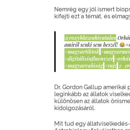
Nemrég egy jól ismert biop
kifejti ezt a témát, és elmag
@roxyblazeahivatalos
Orbán
amiről senki sem beszél!
#
#magyartiktok
#magyarmé
#digitálisinfluenszer
#orbá
#magyarvalóság
#rajz
♬ er
Dr. Gordon Gallup amerikai
leginkább az állatok viselk
különösen az állatok önisme
kidolgozásáról.
Mit tud egy állatviselkedés-