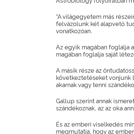
Astrobiology folyóiratban me
“A világegyetem más részein
felvázolunk két alapvető tud
vonatkozóan.
Az egyik magában foglalja az
magában foglalja saját léte
A másik része az öntudatoss
következtetéseket vonjunk l
akarnak vagy tenni szándéko
Gallup szerint annak ismere
szándékoznak, az az oka an
És az emberi viselkedés mi
megmutatja, hogy az ember