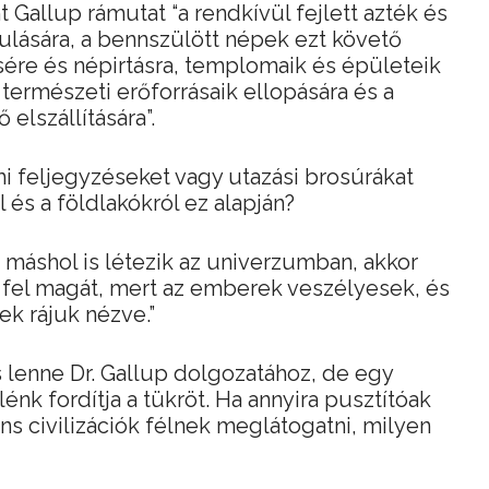
Gallup rámutat “a rendkívül fejlett azték és
ztulására, a bennszülött népek ezt követő
ére és népirtásra, templomaik és épületeik
természeti erőforrásaik ellopására és a
elszállítására”.
i feljegyzéseket vagy utazási brosúrákat
és a földlakókról ez alapján?
a máshol is létezik az univerzumban, akkor
 fel magát, mert az emberek veszélyesek, és
ek rájuk nézve.”
 lenne Dr. Gallup dolgozatához, de egy
nk fordítja a tükröt. Ha annyira pusztítóak
ns civilizációk félnek meglátogatni, milyen