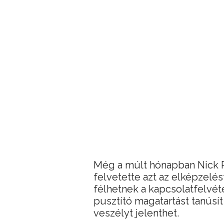
Még a múlt hónapban Nick P
felvetette azt az elképzelé
félhetnek a kapcsolatfelvéte
pusztító magatartást tanúsí
veszélyt jelenthet.