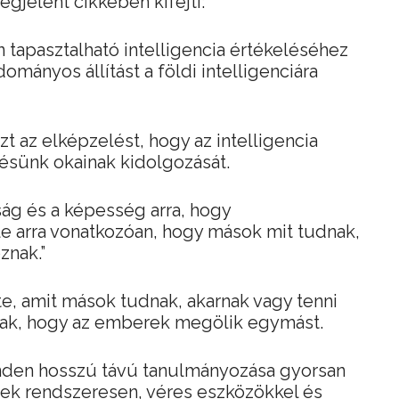
gjelent cikkében kifejti:
 tapasztalható intelligencia értékeléséhez
ományos állítást a földi intelligenciára
t az elképzelést, hogy az intelligencia
zésünk okainak kidolgozását.
ág és a képesség arra, hogy
e arra vonatkozóan, hogy mások mit tudnak,
znak.”
te, amit mások tudnak, akarnak vagy tenni
nak, hogy az emberek megölik egymást.
nden hosszú távú tanulmányozása gyorsan
ek rendszeresen, véres eszközökkel és