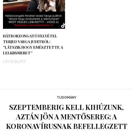
HÁTBORZONGATÓ FELVÉTEL
TERJED VARGA JUDITRÓL:
“LÁTSZIK HOGY EMÉSZTETTE A
LELKIISMERET”
2 ÉV EZELŐTT
TUDOMÁNY
SZEPTEMBERIG KELL KIHÚZUNK,
AZTÁN JÖN A MENTŐSEREG: A
KORONAVÍRUSNAK BEFELLEGZETT