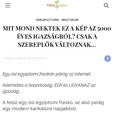
CÍMLAPSZTORIK
MISZTIKUM
MIT MOND NEKTEK EZ A KÉP AZ 5000
ÉVES IGAZSÁGRÓL? CSAK A
SZEREPLŐK VÁLTOZNAK…
TITKOK SZIGETE
6 ÉV EZELŐTT
Egy ősi egyiptomi freskón pörög az internet.
Kísérteties a hasonlóság, EGY és UGYANAZ az
igazság…
A felső egy ősi egyiptomi freskó, az alsó pedig
egy modern karikatúra napjaikból.