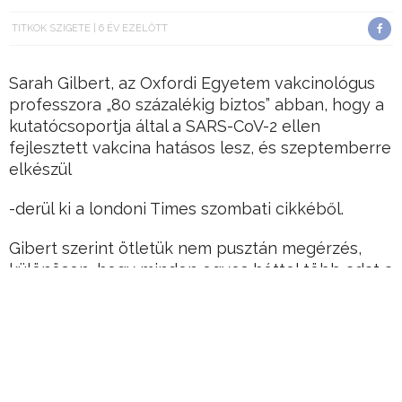
TITKOK SZIGETE
6 ÉV EZELŐTT
Sarah Gilbert, az Oxfordi Egyetem vakcinológus
professzora „80 százalékig biztos” abban, hogy a
kutatócsoportja által a SARS-CoV-2 ellen
fejlesztett vakcina hatásos lesz, és szeptemberre
elkészül
-derül ki a londoni Times szombati cikkéből.
Gibert szerint ötletük nem pusztán megérzés,
különösen, hogy minden egyes héttel több adat a
rendelkezésükre.
Hirdetés