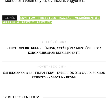
Mondd el a véleményed, kíváncsiak vagyunk rá!
EGYIPTOM
HIHETETLEN
IGAZSÁG
MEGDÖBBENTŐ
CÍMKÉK
MISZTIKUM
REJTÉLY
REJTÉLYEK
ELŐZŐ CIKK
SZEPTEMBERIG KELL KIHÚZUNK, AZTÁN JÖN A MENTŐSEREG: A
KORONAVÍRUSNAK BEFELLEGZETT
KÖVETKEZŐ CIKK
ŐSI IDEGENEK: A REPTILIÁN TERV – ÉVMILLIÓK ÓTA ZAJLIK, MI CSAK
PORSZEMEK VAGYUNK BENNE
EZ IS TETSZENI FOG!