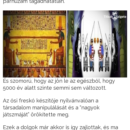
párhuzam tagadhatatlan.
És szomorú, hogy az jön le az egészből, hogy
5000 év alatt szinte semmi sem változott.
Az ősi freskó készítője nyilvánvalóan a
társadalom manipulálását és a “nagyok
játszmáját” örökítette meg.
Ezek a dolgok már akkor is így zajlottak, és ma