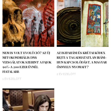
NEM IS VOLT EVOLÚCIÓ? AZ ÚJ
AZ ISZFAHÁNI ÉS KRÉTAI KÓDEX
MITOKONDRIÁLIS DNS
REJTI A TAGADHATATLAN IRÁNI-
VIZSGÁLATOK SZERINT A FAJOK
HUN KAPCSOLÓDÁST, A MAGYAR
90%-A 200 EZER ÉVNÉL
ŐSNYELV NYOMAIT?
FIATALABB
2 ÉV EZELŐTT
1 ÉV EZELŐTT