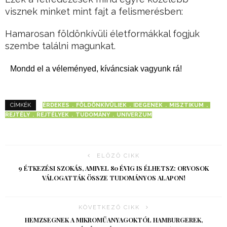
visznek minket mint fajt a felismerésben:
Hamarosan földönkívüli életformákkal fogjuk
szembe találni magunkat.
Mondd el a véleményed, kíváncsiak vagyunk rá!
ÉRDEKES
FÖLDÖNKÍVÜLIEK
IDEGENEK
MISZTIKUM
CÍMKÉK
REJTÉLY
REJTÉLYEK
TUDOMÁNY
UNIVERZUM
ELŐZŐ CIKK
9 ÉTKEZÉSI SZOKÁS, AMIVEL 80 ÉVIG IS ÉLHETSZ: ORVOSOK
VÁLOGATTÁK ÖSSZE TUDOMÁNYOS ALAPON!
KÖVETKEZŐ CIKK
HEMZSEGNEK A MIKROMŰANYAGOKTÓL HAMBURGEREK,