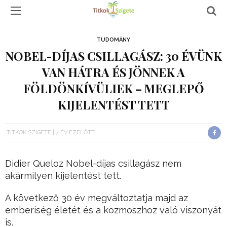
TUDOMÁNY
NOBEL-DÍJAS CSILLAGÁSZ: 30 ÉVÜNK
VAN HÁTRA ÉS JÖNNEK A
FÖLDÖNKÍVÜLIEK – MEGLEPŐ
KIJELENTÉST TETT
TITKOK SZIGETE
7 ÉV EZELŐTT
Didier Queloz Nobel-díjas csillagász nem
akármilyen kijelentést tett.
A következő 30 év megváltoztatja majd az
emberiség életét és a kozmoszhoz való viszonyát
is.