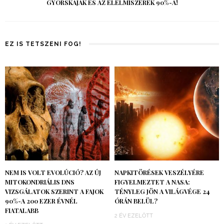
GYORSKAJÁK ÉS AZ ÉLELMISZEREK 90%-A!
EZ IS TETSZENI FOG!
NEM IS VOLT EVOLÚCIÓ? AZ ÚJ
NAPKITÖRÉSEK VESZÉLYÉRE
MITOKONDRIÁLIS DNS
FIGYELMEZTET A NASA:
VIZSGÁLATOK SZERINT A FAJOK
TÉNYLEG JÖN A VILÁGVÉGE 24
90%-A 200 EZER ÉVNÉL
ÓRÁN BELÜL?
FIATALABB
2 ÉV EZELŐTT