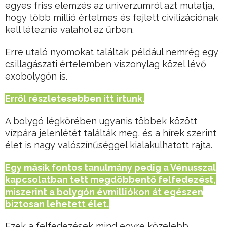
egyes friss elemzés az univerzumról azt mutatja,
hogy több millió értelmes és fejlett civilizációnak
kell léteznie valahol az űrben.
Erre utaló nyomokat találtak például nemrég egy
csillagászati értelemben viszonylag közel lévő
exobolygón is.
Erről részletesebben itt írtunk.
A bolygó légkörében ugyanis többek között
vízpára jelenlétét találták meg, és a hírek szerint
élet is nagy valószínűséggel kialakulhatott rajta.
Egy másik fontos tanulmány pedig a Vénusszal
kapcsolatban tett megdöbbentő felfedezést,
miszerint a bolygón évmilliókon át egészen
biztosan lehetett élet.
Ezek a felfedezések mind egyre közelebb