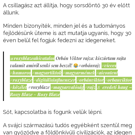
A csillagász azt állítja, hogy sorsdöntő 30 év előtt
állunk.
Minden bizonyíték, minden jel és a tudományos
fejlődésünk üteme is azt mutatja ugyanis, hogy 30
éven belül fel fogjuk fedezni az idegeneket.
@roxyblazeahivatalos
Orbán Viktor rajza: kiszúrtam rajta
valamit amiről senki sem beszél!
#orbánrajz
#vicces
#humoros
#magyartiktok
#magyarmémek
#aicontent
#roxyblaze
#digitálisinfluenszer
#orbánviktor
#orbanviktor
#közélet
#roxyblaze
#magyarvalóság
#rajz
♬ eredeti hang –
Roxy Blaze - Roxy Blaze
Sőt, kapcsolatba is fogunk velük lépni.
A svájci származású tudós egyébként szentül meg
van győződve a földönkívüli civilizációk, az idegen