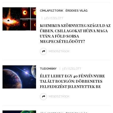
CÍMLAPSZTORIK
ÉRDEKES VILÁG
3 ÉV EZELŐTT
KOZMIKUS SZÖRNYETEG SZÁGULD AZ
ŰRBEN, CSILLAGOKAT HÚZVA MAGA
UTÁN: A FÖLD SORSA
MEGPECSÉTELŐDÖTT?
MEGOSZTÁSOK
TUDOMÁNY
3 ÉV EZELŐTT
ÉLET LEHET EGY 40 FÉNYÉVNYIRE
TALÁLT BOLYGÓN: DÖBBENETES
FELFEDEZÉST JELENTETTEK BE
MEGOSZTÁSOK