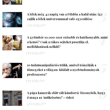
3
A lélek még 42 napig van a Földön a halál után: így
zajlik a lélek univerzummal való egyesülése
7 ÉV EZELŐTT
4
A gyömbér 10.000-szer erősebb és hatékonyabb, mint
a kemó? Csak a rákos sejteket pusztítja el,
mellékhatások nélkül?
7 ÉV EZELŐTT
5
10 tudatmanipulációs trükk, amivel irányítják a
tömegeket a világon: kitálalt a nyelvtudományok
professzora?
7 ÉV EZELŐTT
6
A pápa kamerák előtt vált kámforrá: bizonyíték, hogy
ő maga az Antikrisztus? – videó
5 ÉV EZELŐTT