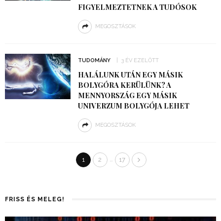
FIGYELMEZTETNEK A TUDÓSOK
MEGOSZTÁSOK
TUDOMÁNY
3 ÉV EZELŐTT
HALÁLUNK UTÁN EGY MÁSIK
BOLYGÓRA KERÜLÜNK? A
MENNYORSZÁG EGY MÁSIK
UNIVERZUM BOLYGÓJA LEHET
MEGOSZTÁSOK
…
1
2
17
FRISS ÉS MELEG!