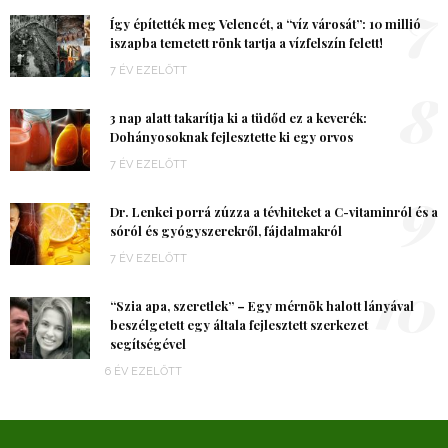
7
Így építették meg Velencét, a “víz városát”: 10 millió
iszapba temetett rönk tartja a vízfelszín felett!
7 ÉV EZELŐTT
8
3 nap alatt takarítja ki a tüdőd ez a keverék:
Dohányosoknak fejlesztette ki egy orvos
7 ÉV EZELŐTT
9
Dr. Lenkei porrá zúzza a tévhiteket a C-vitaminról és a
sóról és gyógyszerekről, fájdalmakról
7 ÉV EZELŐTT
10
“Szia apa, szeretlek” – Egy mérnök halott lányával
beszélgetett egy általa fejlesztett szerkezet
segítségével
6 ÉV EZELŐTT