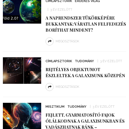
CÍMLAPSZTORIK
ÉRDEKES VILÁG
3 ÉV EZELŐTT
A NAPRENDSZER TÜKÖRKÉPÉRE
BUKKANTAK: VÁRATLAN FELFEDEZÉS
BORÍTHAT MINDENT?
MEGOSZTÁSOK
CÍMLAPSZTORIK
TUDOMÁNY
3 ÉV EZELŐTT
REJTÉLYES OBJEKTUMOT
ÉSZLELTEK A GALAXISUNK KÖZEPÉN
MEGOSZTÁSOK
MISZTIKUM
TUDOMÁNY
3 ÉV EZELŐTT
FEJLETT, GYARMATOSÍTÓ FAJOK
ÓLÁLKODNAK A GALAXISUNKBAN ÉS
VADÁSZHATNAK RÁNK –