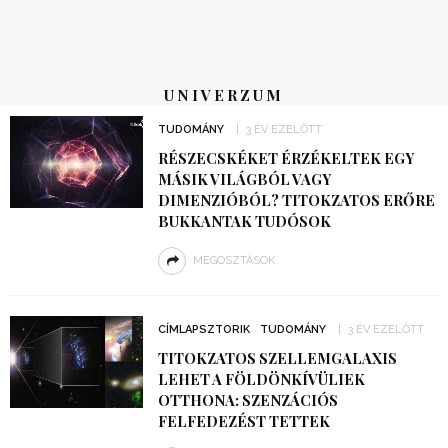
UNIVERZUM
TUDOMÁNY
3 ÉV EZELŐTT
RÉSZECSKÉKET ÉRZÉKELTEK EGY
MÁSIK VILÁGBÓL VAGY
DIMENZIÓBÓL? TITOKZATOS ERŐRE
BUKKANTAK TUDÓSOK
MEGOSZTÁSOK
CÍMLAPSZTORIK
TUDOMÁNY
3 ÉV EZELŐTT
TITOKZATOS SZELLEMGALAXIS
LEHET A FÖLDÖNKÍVÜLIEK
OTTHONA: SZENZÁCIÓS
FELFEDEZÉST TETTEK