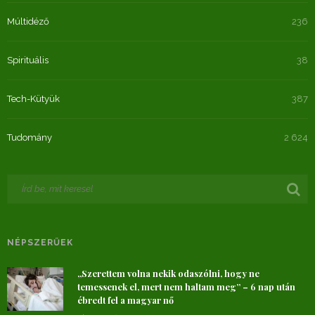
Múltidéző
236
Spirituális
38
Tech-Kütyük
387
Tudomány
2 624
NÉPSZERŰEK
„Szerettem volna nekik odaszólni, hogy ne
temessenek el, mert nem haltam meg” – 6 nap után
ébredt fel a magyar nő