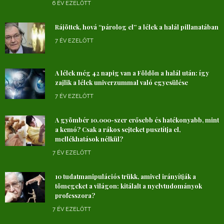
6 ÉV EZELŐTT
Rájöttek, hová “párolog el” a lélek a halál pillanatában
7 ÉV EZELŐTT
A lélek még 42 napig van a Földön a halál után: így
zajlik a lélek univerzummal való egyesülése
7 ÉV EZELŐTT
A gyömbér 10.000-szer erősebb és hatékonyabb, mint
a kemó? Csak a rákos sejteket pusztítja el,
mellékhatások nélkül?
7 ÉV EZELŐTT
10 tudatmanipulációs trükk, amivel irányítják a
tömegeket a világon: kitálalt a nyelvtudományok
professzora?
7 ÉV EZELŐTT