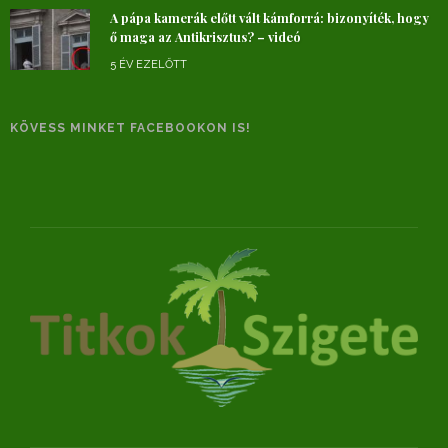
A pápa kamerák előtt vált kámforrá: bizonyíték, hogy
ő maga az Antikrisztus? – videó
5 ÉV EZELŐTT
KÖVESS MINKET FACEBOOKON IS!