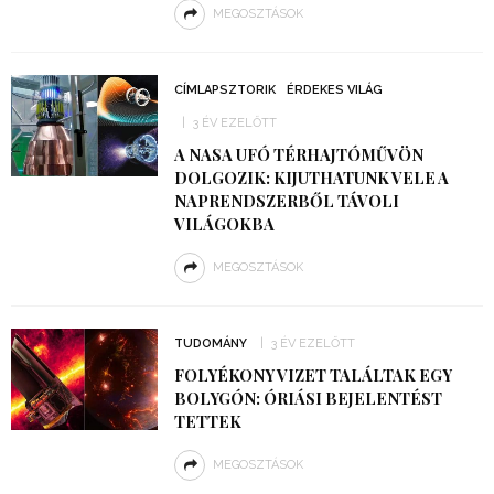
MEGOSZTÁSOK
CÍMLAPSZTORIK
ÉRDEKES VILÁG
3 ÉV EZELŐTT
A NASA UFÓ TÉRHAJTÓMŰVÖN
DOLGOZIK: KIJUTHATUNK VELE A
NAPRENDSZERBŐL TÁVOLI
VILÁGOKBA
MEGOSZTÁSOK
TUDOMÁNY
3 ÉV EZELŐTT
FOLYÉKONY VIZET TALÁLTAK EGY
BOLYGÓN: ÓRIÁSI BEJELENTÉST
TETTEK
MEGOSZTÁSOK