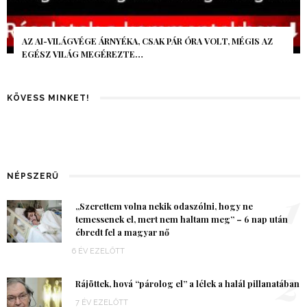
AZ AI-VILÁGVÉGE ÁRNYÉKA, CSAK PÁR ÓRA VOLT, MÉGIS AZ
EGÉSZ VILÁG MEGÉREZTE…
KÖVESS MINKET!
NÉPSZERŰ
1
„Szerettem volna nekik odaszólni, hogy ne
temessenek el, mert nem haltam meg” – 6 nap után
ébredt fel a magyar nő
6 ÉV EZELŐTT
2
Rájöttek, hová “párolog el” a lélek a halál pillanatában
7 ÉV EZELŐTT