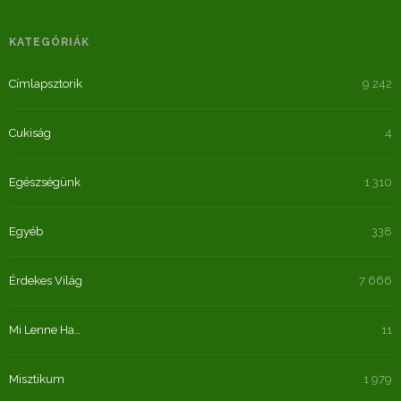
KATEGÓRIÁK
Címlapsztorik
9 242
Cukiság
4
Egészségünk
1 310
Egyéb
338
Érdekes Világ
7 666
Mi Lenne Ha…
11
Misztikum
1 979