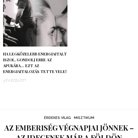
HA LEGKÖZELEBB ENERGIAITALT
ISZOL, GONDOLJ ERRE AZ
APUKÁRA… EZT AZ
ENERGIAITALOZÁS TETTE VELE!
3 ÉV EZELŐTT
ÉRDEKES VILÁG
MISZTIKUM
AZ EMBERISÉG VÉGNAPJAI JÖNNEK –
AZ IDEGENEK MÁR A FÖLDÖN