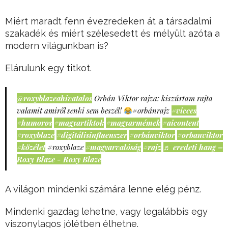
Miért maradt fenn évezredeken át a társadalmi
szakadék és miért szélesedett és mélyült azóta a
modern világunkban is?
Elárulunk egy titkot.
@roxyblazeahivatalos
Orbán Viktor rajza: kiszúrtam rajta
valamit amiről senki sem beszél!
#orbánrajz
#vicces
#humoros
#magyartiktok
#magyarmémek
#aicontent
#roxyblaze
#digitálisinfluenszer
#orbánviktor
#orbanviktor
#közélet
#roxyblaze
#magyarvalóság
#rajz
♬ eredeti hang –
Roxy Blaze - Roxy Blaze
A világon mindenki számára lenne elég pénz.
Mindenki gazdag lehetne, vagy legalábbis egy
viszonylagos jólétben élhetne.