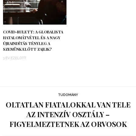
COVID-RULETT: A GLOBALISTA
HATALOMÁTVÉTEL ÉS A NAGY
ÚJRAINDÍTÁS TÉNYLEG A
SZEMÜNK ELŐTT ZAJLIK?
3 ÉV EZELŐTT
TUDOMÁNY
OLTATLAN FIATALOKKAL VAN TELE
AZ INTENZÍV OSZTÁLY –
FIGYELMEZTETNEK AZ ORVOSOK