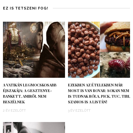
EZ IS TETSZENI FOG!
A VATIKÁN LEGMOCSKOSABB
EZEKBEN AZ ÉTELEKBEN MÁR
ÉJSZAKÁJA: A GESZTENYE-
MOST IS VAN ROVAR: SOKAN NEM
BANKETT, AMIRŐL NEM
IS TUDNAK RÓLA, PICK, TUC, TIBI,
BESZÉLNEK
SZAMOS IS A LISTÁN!
2 ÉV EZELŐTT
3 ÉV EZELŐTT