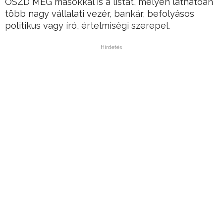
OSZD MEG másokkal is a listát, melyen láthatóan
több nagy vállalati vezér, bankár, befolyásos
politikus vagy író, értelmiségi szerepel.
Hirdetés