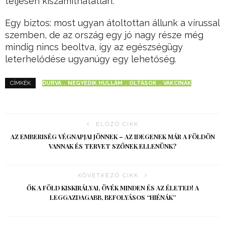
teljesen kiszámíthatatlan.
Egy biztos: most ugyan átoltottan állunk a vírussal
szemben, de az ország egy jó nagy része még
mindig nincs beoltva, így az egészségügy
leterhelődése ugyanúgy egy lehetőség.
DURVA
NEGYEDIK HULLÁM
OLTÁSOK
VAKCINÁK
CÍMKÉK
ELŐZŐ CIKK
AZ EMBERISÉG VÉGNAPJAI JÖNNEK – AZ IDEGENEK MÁR A FÖLDÖN
VANNAK ÉS TERVET SZŐNEK ELLENÜNK?
KÖVETKEZŐ CIKK
ŐK A FÖLD KISKIRÁLYAI, ÖVÉK MINDEN ÉS AZ ÉLETED! A
LEGGAZDAGABB, BEFOLYÁSOS “HIÉNÁK”