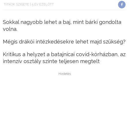
TITKOK SZIGETE
5 ÉV EZELŐTT
Sokkal nagyobb lehet a baj, mint bárki gondolta
volna.
Mégis drákói intézkedésekre lehet majd szükség?
Kritikus a helyzet a batajnicai covid-kórházban, az
intenzív osztály szinte teljesen megtelt
Hirdetés