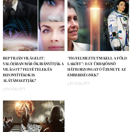
REPTILIÁN VILÁGELIT:
“FIGYELMEZTETNI KELL A FÖLD
VALÓJÁBAN MÁR ŐK IRÁNYÍTJÁK A
LAKÓIT”: EGY ŰRHAJŐSNŐ
VILÁGOT? FELVÉTELEK ÉS
HÁTBORZONGATÓ ÜZENETE AZ
BIZONYÍTÉKOK IS
EMBERISÉGNEK?
ALÁTÁMASZTJÁK?
3 ÉV EZELŐTT
3 ÉV EZELŐTT