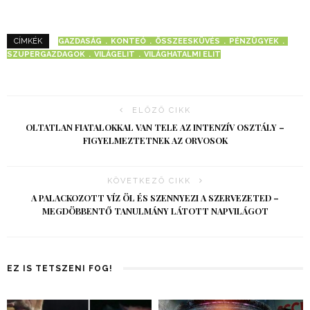
GAZDASÁG
KONTEÓ
ÖSSZEESKÜVÉS
PÉNZÜGYEK
CÍMKÉK
SZUPERGAZDAGOK
VILÁGELIT
VILÁGHATALMI ELIT
ELŐZŐ CIKK
OLTATLAN FIATALOKKAL VAN TELE AZ INTENZÍV OSZTÁLY –
FIGYELMEZTETNEK AZ ORVOSOK
KÖVETKEZŐ CIKK
A PALACKOZOTT VÍZ ÖL ÉS SZENNYEZI A SZERVEZETED –
MEGDÖBBENTŐ TANULMÁNY LÁTOTT NAPVILÁGOT
EZ IS TETSZENI FOG!