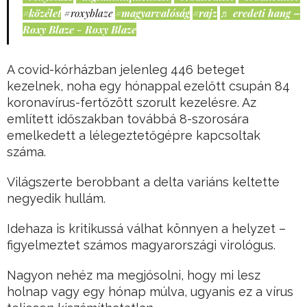
#közélet
#roxyblaze
#magyarvalóság
#rajz
♬ eredeti hang –
Roxy Blaze - Roxy Blaze
A covid-kórházban jelenleg 446 beteget
kezelnek, noha egy hónappal ezelőtt csupán 84
koronavírus-fertőzött szorult kezelésre. Az
említett időszakban továbbá 8-szorosára
emelkedett a lélegeztetőgépre kapcsoltak
száma.
Világszerte berobbant a delta variáns keltette
negyedik hullám.
Idehaza is kritikussá válhat könnyen a helyzet –
figyelmeztet számos magyarországi virológus.
Nagyon nehéz ma megjósolni, hogy mi lesz
holnap vagy egy hónap múlva, ugyanis ez a vírus