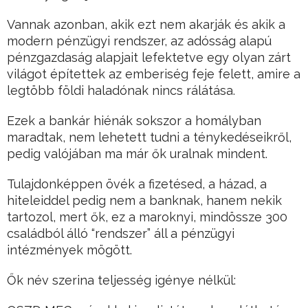
Vannak azonban, akik ezt nem akarják és akik a
modern pénzügyi rendszer, az adósság alapú
pénzgazdaság alapjait lefektetve egy olyan zárt
világot építettek az emberiség feje felett, amire a
legtöbb földi haladónak nincs rálátása.
Ezek a bankár hiénák sokszor a homályban
maradtak, nem lehetett tudni a ténykedéseikről,
pedig valójában ma már ők uralnak mindent.
Tulajdonképpen övék a fizetésed, a házad, a
hiteleiddel pedig nem a banknak, hanem nekik
tartozol, mert ők, ez a maroknyi, mindössze 300
családból álló “rendszer” áll a pénzügyi
intézmények mögött.
Ők név szerina teljesség igénye nélkül: