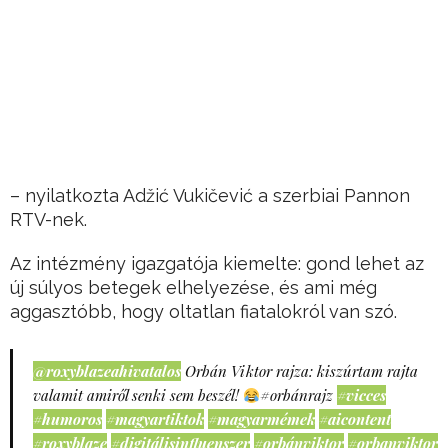
– nyilatkozta Adžić Vukičević a szerbiai Pannon
RTV-nek.
Az intézmény igazgatója kiemelte: gond lehet az
új súlyos betegek elhelyezése, és ami még
aggasztóbb, hogy oltatlan fiatalokról van szó.
@roxyblazeahivatalos
Orbán Viktor rajza: kiszúrtam rajta
valamit amiről senki sem beszél!
#orbánrajz
#vicces
#humoros
#magyartiktok
#magyarmémek
#aicontent
#roxyblaze
#digitálisinfluenszer
#orbánviktor
#orbanviktor