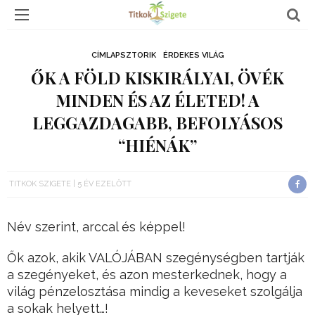
CÍMLAPSZTORIK
ÉRDEKES VILÁG
ŐK A FÖLD KISKIRÁLYAI, ÖVÉK
MINDEN ÉS AZ ÉLETED! A
LEGGAZDAGABB, BEFOLYÁSOS
“HIÉNÁK”
TITKOK SZIGETE
5 ÉV EZELŐTT
Név szerint, arccal és képpel!
Ők azok, akik VALÓJÁBAN szegénységben tartják
a szegényeket, és azon mesterkednek, hogy a
világ pénzelosztása mindig a keveseket szolgálja
a sokak helyett…!