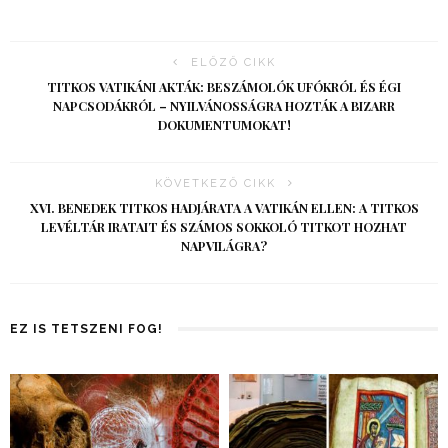
ELŐZŐ CIKK
TITKOS VATIKÁNI AKTÁK: BESZÁMOLÓK UFÓKRÓL ÉS ÉGI
NAPCSODÁKRÓL – NYILVÁNOSSÁGRA HOZTÁK A BIZARR
DOKUMENTUMOKAT!
KÖVETKEZŐ CIKK
XVI. BENEDEK TITKOS HADJÁRATA A VATIKÁN ELLEN: A TITKOS
LEVÉLTÁR IRATAIT ÉS SZÁMOS SOKKOLÓ TITKOT HOZHAT
NAPVILÁGRA?
EZ IS TETSZENI FOG!