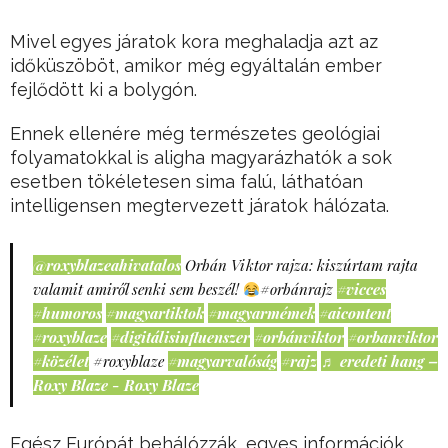
Mivel egyes járatok kora meghaladja azt az
időküszöböt, amikor még egyáltalán ember
fejlődött ki a bolygón.
Ennek ellenére még természetes geológiai
folyamatokkal is aligha magyarázhatók a sok
esetben tökéletesen sima falú, láthatóan
intelligensen megtervezett járatok hálózata.
@roxyblazeahivatalos
Orbán Viktor rajza: kiszúrtam rajta
valamit amiről senki sem beszél!
#orbánrajz
#vicces
#humoros
#magyartiktok
#magyarmémek
#aicontent
#roxyblaze
#digitálisinfluenszer
#orbánviktor
#orbanviktor
#közélet
#roxyblaze
#magyarvalóság
#rajz
♬ eredeti hang –
Roxy Blaze - Roxy Blaze
Egész Európát behálózzák, egyes információk