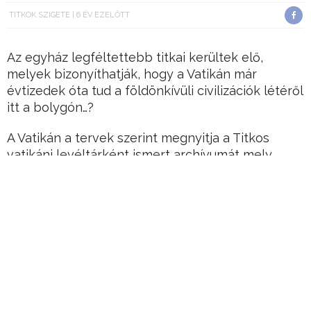
TITKOK SZIGETE
6 ÉV EZELŐTT
Az egyház legféltettebb titkai kerültek elő,
melyek bizonyíthatják, hogy a Vatikán már
évtizedek óta tud a földönkívüli civilizációk létéről
itt a bolygón…?
A Vatikán a tervek szerint megnyitja a Titkos
vatikáni levéltárként ismert archívumát mely
rengeteg egyházi titok eddigi rejtekhelye volt.
Ezzel pedig valódi lavinát indíthat el, ugyanis
rengetek bizarr dologra derülhet fény.
Hirdetés