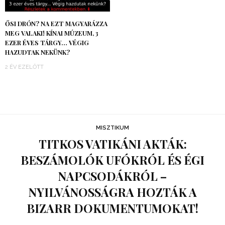
ŐSI DRÓN? NA EZT MAGYARÁZZA
MEG VALAKI! KÍNAI MÚZEUM, 3
EZER ÉVES TÁRGY… VÉGIG
HAZUDTAK NEKÜNK?
2 ÉV EZELŐTT
MISZTIKUM
TITKOS VATIKÁNI AKTÁK:
BESZÁMOLÓK UFÓKRÓL ÉS ÉGI
NAPCSODÁKRÓL –
NYILVÁNOSSÁGRA HOZTÁK A
BIZARR DOKUMENTUMOKAT!