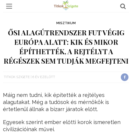
MISZTIKUM
ŐSI ALAGÚTRENDSZER FUT VÉGIG
EURÓPA ALATT: KIK ÉS MIKOR
ÉPÍTHETTÉK, A REJTÉLYT A
RÉGÉSZEK SEM TUDJÁK MEGFEJTENI
TITKOK SZIGETE
6 ÉV EZELŐTT
Máig nem tudni, kik építették a rejtélyes
alagutakat. Még a tudósok és mérnökök is
értetlenül állnak a bizarr járatok előtt.
Egyesek szerint ember előtti korok ismeretlen
civilizációinak művei.