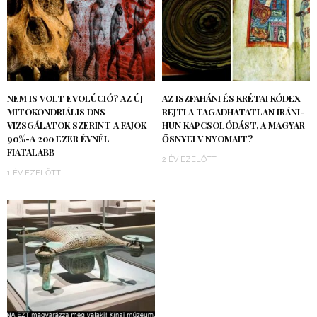
NEM IS VOLT EVOLÚCIÓ? AZ ÚJ
AZ ISZFAHÁNI ÉS KRÉTAI KÓDEX
MITOKONDRIÁLIS DNS
REJTI A TAGADHATATLAN IRÁNI-
VIZSGÁLATOK SZERINT A FAJOK
HUN KAPCSOLÓDÁST, A MAGYAR
90%-A 200 EZER ÉVNÉL
ŐSNYELV NYOMAIT?
FIATALABB
2 ÉV EZELŐTT
1 ÉV EZELŐTT