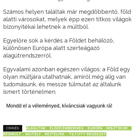
Számos helyen találtak már megdöbbentő, föld
alatti városokat, melyek épp ezen titkos világok
bizonyítékai lehetnek a múltból.
Egyelőre sok a kérdés a Földet behálózó,
különösen Európa alatt szerteágazó
alagútrendszerről.
Egyvalami azonban egészen világos: a Föld egy
olyan múltjára utalhatnak, amiről még alig van
tudomásunk, és messze túlmutat az általunk
ismert történelmen.
Mondd el a véleményed, kíváncsiak vagyunk rá!
ALAGUTAK
ELŐZŐ EMBERISÉG
EURÓPA
MISZTIKUM
CÍMKÉK
RÉGMÚLT
REJTÉLY
REJTÉLYEK
TILTOTT RÉGÉSZET