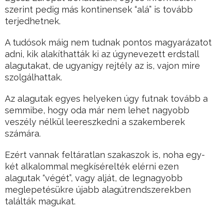
szerint pedig más kontinensek “alá” is tovább
terjedhetnek.
A tudósok máig nem tudnak pontos magyarázatot
adni, kik alakíthatták ki az úgynevezett erdstall
alagutakat, de ugyanígy rejtély az is, vajon mire
szolgálhattak.
Az alagutak egyes helyeken úgy futnak tovább a
semmibe, hogy oda már nem lehet nagyobb
veszély nélkül leereszkedni a szakemberek
számára.
Ezért vannak feltáratlan szakaszok is, noha egy-
két alkalommal megkísérelték elérni ezen
alagutak “végét”, vagy alját, de legnagyobb
meglepetésükre újabb alagútrendszerekben
találták magukat.