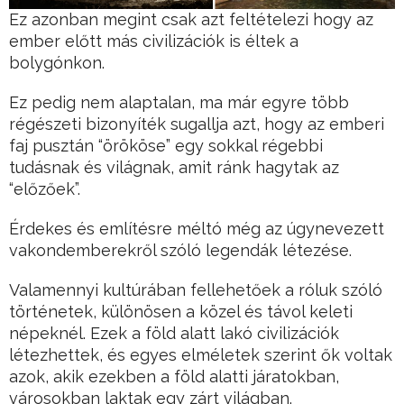
Ez azonban megint csak azt feltételezi hogy az
ember előtt más civilizációk is éltek a
bolygónkon.
Ez pedig nem alaptalan, ma már egyre több
régészeti bizonyíték sugallja azt, hogy az emberi
faj pusztán “örököse” egy sokkal régebbi
tudásnak és világnak, amit ránk hagytak az
“előzőek”.
Érdekes és említésre méltó még az úgynevezett
vakondemberekről szóló legendák létezése.
Valamennyi kultúrában fellehetőek a róluk szóló
történetek, különösen a közel és távol keleti
népeknél. Ezek a föld alatt lakó civilizációk
létezhettek, és egyes elméletek szerint ők voltak
azok, akik ezekben a föld alatti járatokban,
városokban laktak egy zárt világban.