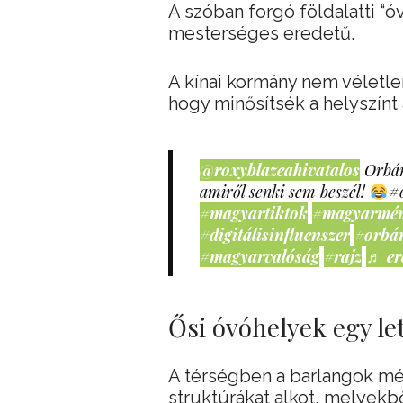
A szóban forgó földalatti “ó
mesterséges eredetű.
A kínai kormány nem véletlen
hogy minősítsék a helyszínt 
@roxyblazeahivatalos
Orbán
amiről senki sem beszél!
#
#magyartiktok
#magyarmé
#digitálisinfluenszer
#orbá
#magyarvalóság
#rajz
♬ er
Ősi óvóhelyek egy le
A térségben a barlangok mél
struktúrákat alkot, melyekbő