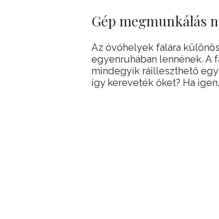
Gép megmunkálás ny
Az óvóhelyek falára különös 
egyenruhában lennének. A 
mindegyik ráilleszthető egy
így kereveték őket? Ha igen,