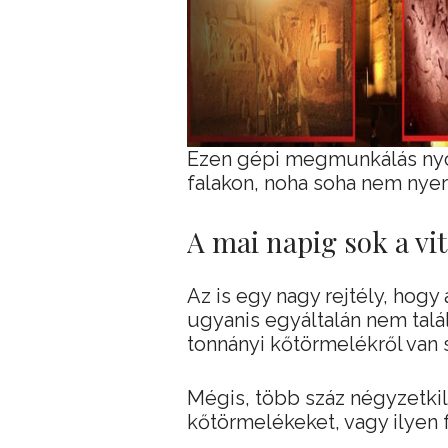
Ezen gépi megmunkálás nyom
falakon, noha soha nem nyer
A mai napig sok a vit
Az is egy nagy rejtély, hogy 
ugyanis egyáltalán nem tal
tonnányi kőtörmelékről van 
Mégis, több száz négyzetkil
kőtörmelékeket, vagy ilyen f