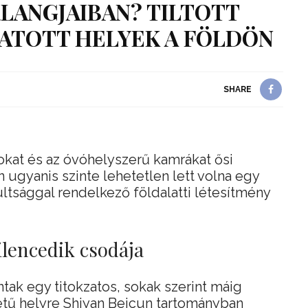
LANGJAIBAN? TILTOTT
ATOTT HELYEK A FÖLDÖN
SHARE
okat és az óvóhelyszerű kamrákat ősi
n ugyanis szinte lehetetlen lett volna egy
ltsággal rendelkező földalatti létesítmény
kilencedik csodája
ak egy titokzatos, sokak szerint máig
tű helyre Shiyan Beicun tartományban