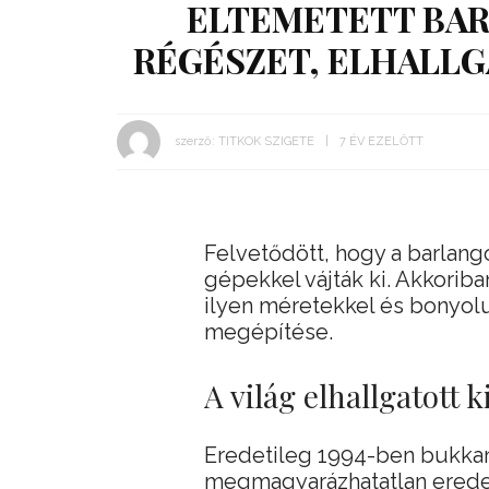
ELTEMETETT BAR
RÉGÉSZET, ELHALLG
szerző:
TITKOK SZIGETE
7 ÉV EZELŐTT
Felvetődött, hogy a barlang
gépekkel vájták ki. Akkoriba
ilyen méretekkel és bonyolu
megépítése.
A világ elhallgatott 
Eredetileg 1994-ben bukkant
megmagyarázhatatlan erede