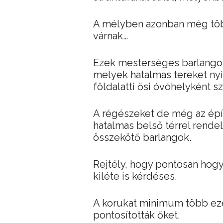
A mélyben azonban még töb
várnak…
Ezek mesterséges barlangok
melyek hatalmas tereket nyi
földalatti ősi óvóhelyként s
A régészeket de még az épí
hatalmas belső térrel rende
összekötő barlangok.
Rejtély, hogy pontosan hogy
kiléte is kérdéses.
A korukat minimum több eze
pontosították őket.