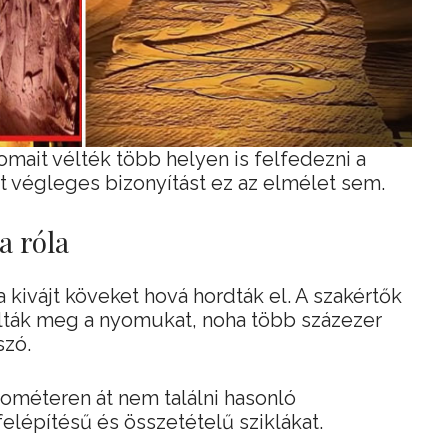
ait vélték több helyen is felfedezni a
t végleges bizonyítást ez az elmélet sem.
a róla
a kivájt köveket hová hordták el. A szakértők
álták meg a nyomukat, noha több százezer
szó.
ométeren át nem találni hasonló
elépítésű és összetételű sziklákat.