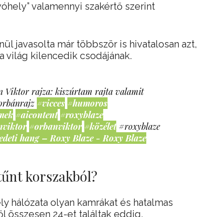
vóhely” valamennyi szakértő szerint
ül javasolta már többször is hivatalosan azt,
a világ kilencedik csodájának.
 Viktor rajza: kiszúrtam rajta valamit
orbánrajz
#vicces
#humoros
mek
#aicontent
#roxyblaze
nviktor
#orbanviktor
#közélet
#roxyblaze
edeti hang – Roxy Blaze - Roxy Blaze
tűnt korszakból?
y hálózata olyan kamrákat és hatalmas
l összesen 24-et találtak eddig.