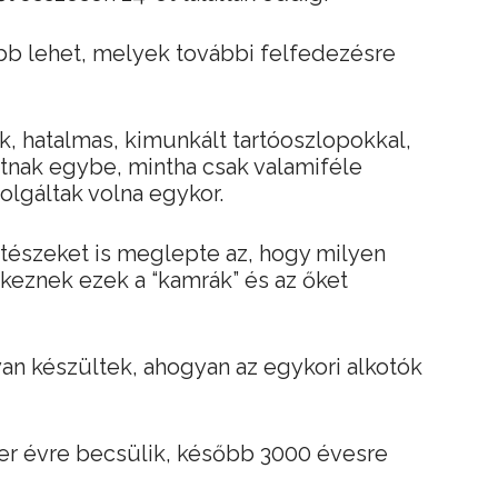
b lehet, melyek további felfedezésre
, hatalmas, kimunkált tartóoszlopokkal,
tnak egybe, mintha csak valamiféle
zolgáltak volna egykor.
tészeket is meglepte az, hogy milyen
lkeznek ezek a “kamrák” és az őket
an készültek, ahogyan az egykori alkotók
r évre becsülik, később 3000 évesre