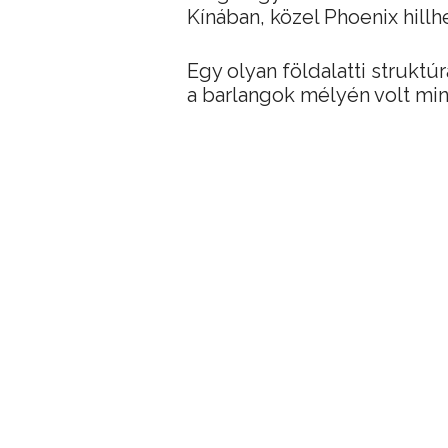
Kínában, közel Phoenix hillh
Egy olyan földalatti struktúr
a barlangok mélyén volt mind