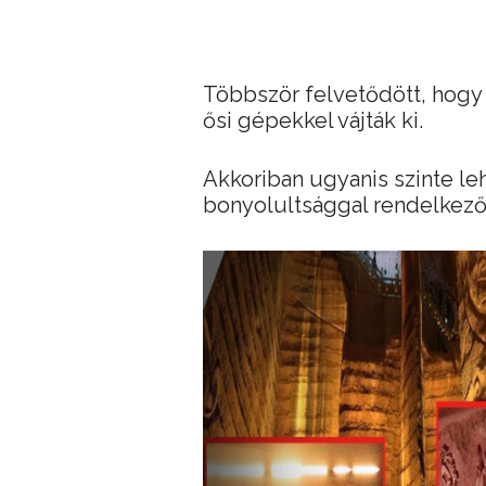
Többször felvetődött, hogy
ősi gépekkel vájták ki.
Akkoriban ugyanis szinte leh
bonyolultsággal rendelkező 