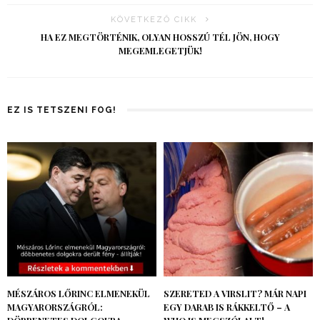
KÖVETKEZŐ CIKK
HA EZ MEGTÖRTÉNIK, OLYAN HOSSZÚ TÉL JÖN, HOGY
MEGEMLEGETJÜK!
EZ IS TETSZENI FOG!
MÉSZÁROS LŐRINC ELMENEKÜL
SZERETED A VIRSLIT? MÁR NAPI
MAGYARORSZÁGRÓL:
EGY DARAB IS RÁKKELTŐ – A