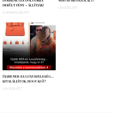
DÖBBENETES DOLGOKRA
WHO IS MEGSZÓLALT!
DERÜLT FÉNY – ÁLLÍTJÁK!
1 ÉV EZELŐTT
11 HÓNAP EZELŐTT
ÚJABB NER-ES LUXUSFELESÉG…
KITALÁLJÁTOK, HOGY KI Ő?
1 ÉV EZELŐTT