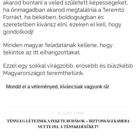
akarod bontani a veled született képességeket,
ha önmagadban akarod megtalálnia a Teremtő
Forrást, ha békében, boldogságban és
szeretetben kívánsz élni, ezeken el kell, hogy
gondolkodj!
Minden magyar feladatának kellene, hogy
tekintse az itt elhangzottakat.
Ezzel egy sokkal virágzóbb, erősebb és büszkébb
Magyarországot teremthetünk.
Mondd el a véleményed, kíváncsiak vagyunk rá!
ELŐZŐ CIKK
TÉNYLEG LÉTEZNEK A FEKETE RUHÁSOK – BIZTONSÁGI KAMERA
VETTE FEL A TÉNYKEDÉSÜKET!