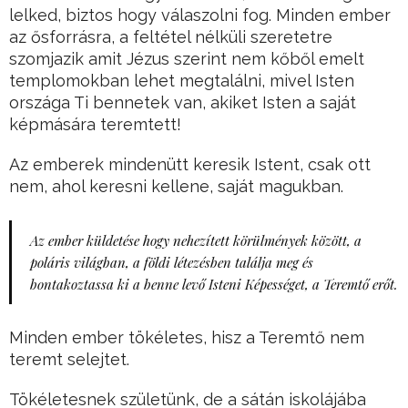
lelked, biztos hogy válaszolni fog. Minden ember
az ősforrásra, a feltétel nélküli szeretetre
szomjazik amit Jézus szerint nem kőből emelt
templomokban lehet megtalálni, mivel Isten
országa Ti bennetek van, akiket Isten a saját
képmására teremtett!
Az emberek mindenütt keresik Istent, csak ott
nem, ahol keresni kellene, saját magukban.
Az ember küldetése hogy nehezített körülmények között, a
poláris világban, a földi létezésben találja meg és
bontakoztassa ki a benne levő Isteni Képességet, a Teremtő erőt.
Minden ember tökéletes, hisz a Teremtő nem
teremt selejtet.
Tökéletesnek születünk, de a sátán iskolájába