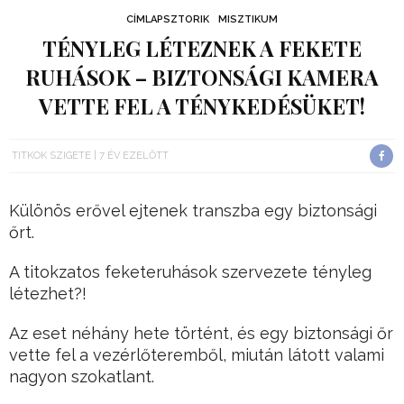
CÍMLAPSZTORIK
MISZTIKUM
TÉNYLEG LÉTEZNEK A FEKETE
RUHÁSOK – BIZTONSÁGI KAMERA
VETTE FEL A TÉNYKEDÉSÜKET!
TITKOK SZIGETE
7 ÉV EZELŐTT
Különös erővel ejtenek transzba egy biztonsági
őrt.
A titokzatos feketeruhások szervezete tényleg
létezhet?!
Az eset néhány hete történt, és egy biztonsági őr
vette fel a vezérlőteremből, miután látott valami
nagyon szokatlant.