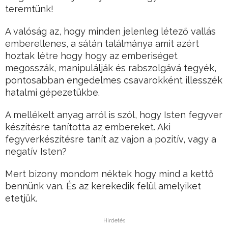
teremtünk!
A valóság az, hogy minden jelenleg létező vallás
emberellenes, a sátán találmánya amit azért
hoztak létre hogy hogy az emberiséget
megosszák, manipulálják és rabszolgává tegyék,
pontosabban engedelmes csavarokként illesszék
hatalmi gépezetükbe.
A mellékelt anyag arról is szól, hogy Isten fegyver
készítésre tanította az embereket. Aki
fegyverkészítésre tanít az vajon a pozitív, vagy a
negatív Isten?
Mert bizony mondom néktek hogy mind a kettő
bennünk van. És az kerekedik felül amelyiket
etetjük.
Hirdetés