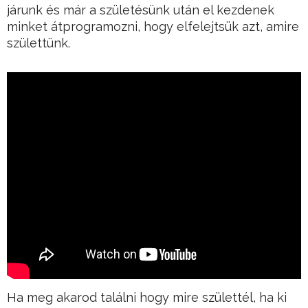
járunk és már a születésünk után el kezdenek
minket átprogramozni, hogy elfelejtsük azt, amire
születtünk.
Ha meg akarod találni hogy mire születtél, ha ki