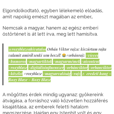
Elgondolkodtató, egyben lélekemelő előadás,
amit napokig emészt magában az ember…
Nemcsak a magyar, hanem az egész emberi
őstörténet is át lett írva, meg lett hamisítva.
@roxyblazeahivatalos
Orbán Viktor rajza: kiszúrtam rajta
valamit amiről senki sem beszél!
#orbánrajz
#vicces
#humoros
#magyartiktok
#magyarmémek
#aicontent
#roxyblaze
#digitálisinfluenszer
#orbánviktor
#orbanviktor
#közélet
#roxyblaze
#magyarvalóság
#rajz
♬ eredeti hang –
Roxy Blaze - Roxy Blaze
A mögöttes érdek mindig ugyanaz: gyökereink
átvágása, a forráshoz való közvetlen hozzáférés
kisajátítása, az emberek feletti hatalom
megszerzése. Hajdan egy Istenhit volt és egy