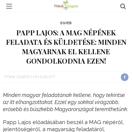
EGYÉB
PAPP LAJOS: A MAG NÉPÉNEK
FELADATA ÉS KÜLDETÉSE: MINDEN
MAGYARNAK EL KELLENE
GONDOLKODNIA EZEN!
TITKOK SZIGETE
7 ÉV EZELŐTT
Minden magyar feladatának kellene, hogy tekintse
az itt elhangzottakat. Ezzel egy sokkal virágzóbb,
erősebb és büszkébb Magyarországot teremthetünk.
Papp Lajos előadásában beszél a MAG népéről,
jelentőségéről, a magyarság feladatáról,