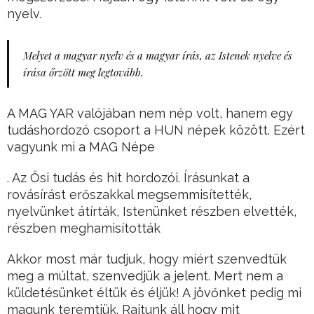
nyelv.
Melyet a magyar nyelv és a magyar írás, az Istenek nyelve és
írása őrzött meg legtovább.
A MAG YAR valójában nem nép volt, hanem egy
tudáshordozó csoport a HUN népek között. Ezért
vagyunk mi a MAG Népe
. Az Ősi tudás és hit hordozói. Írásunkat a
rovásírást erőszakkal megsemmisítették,
nyelvünket átírták, Istenünket részben elvették,
részben meghamisították
Akkor most már tudjuk, hogy miért szenvedtük
meg a múltat, szenvedjük a jelent. Mert nem a
küldetésünket éltük és éljük! A jövőnket pedig mi
magunk teremtjük. Rajtunk áll hogy mit