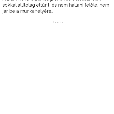
sokkal állítólag eltűnt, és nem hallani felőle, nem
jár be a munkahelyére…
Hirdetés