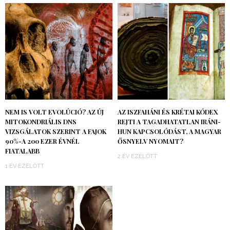
NEM IS VOLT EVOLÚCIÓ? AZ ÚJ
AZ ISZFAHÁNI ÉS KRÉTAI KÓDEX
MITOKONDRIÁLIS DNS
REJTI A TAGADHATATLAN IRÁNI-
VIZSGÁLATOK SZERINT A FAJOK
HUN KAPCSOLÓDÁST, A MAGYAR
90%-A 200 EZER ÉVNÉL
ŐSNYELV NYOMAIT?
FIATALABB
2 ÉV EZELŐTT
1 ÉV EZELŐTT