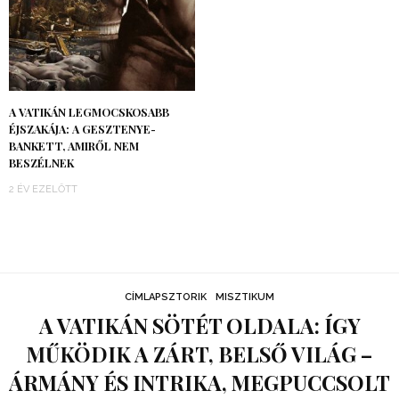
A VATIKÁN LEGMOCSKOSABB
ÉJSZAKÁJA: A GESZTENYE-
BANKETT, AMIRŐL NEM
BESZÉLNEK
2 ÉV EZELŐTT
CÍMLAPSZTORIK
MISZTIKUM
A VATIKÁN SÖTÉT OLDALA: ÍGY
MŰKÖDIK A ZÁRT, BELSŐ VILÁG –
ÁRMÁNY ÉS INTRIKA, MEGPUCCSOLT