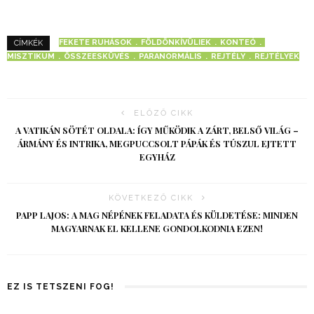
FEKETE RUHÁSOK
FÖLDÖNKÍVÜLIEK
KONTEÓ
CÍMKÉK
MISZTIKUM
ÖSSZEESKÜVÉS
PARANORMÁLIS
REJTÉLY
REJTÉLYEK
ELŐZŐ CIKK
A VATIKÁN SÖTÉT OLDALA: ÍGY MŰKÖDIK A ZÁRT, BELSŐ VILÁG –
ÁRMÁNY ÉS INTRIKA, MEGPUCCSOLT PÁPÁK ÉS TÚSZUL EJTETT
EGYHÁZ
KÖVETKEZŐ CIKK
PAPP LAJOS: A MAG NÉPÉNEK FELADATA ÉS KÜLDETÉSE: MINDEN
MAGYARNAK EL KELLENE GONDOLKODNIA EZEN!
EZ IS TETSZENI FOG!