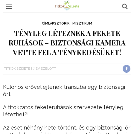
CÍMLAPSZTORIK
MISZTIKUM
TÉNYLEG LÉTEZNEK A FEKETE
RUHÁSOK – BIZTONSÁGI KAMERA
VETTE FEL A TÉNYKEDÉSÜKET!
TITKOK SZIGETE
7 ÉV EZELŐTT
Különös erővel ejtenek transzba egy biztonsági
őrt.
A titokzatos feketeruhások szervezete tényleg
létezhet?!
Az eset néhány hete történt, és egy biztonsági őr