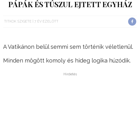
PÁPÁK ÉS TÚSZUL EJTETT EGYHÁZ
TITKOK SZIGETE
7 ÉV EZELŐTT
A Vatikánon belül semmi sem történik véletlenül.
Minden mögött komoly és hideg logika húzódik.
Hirdetés