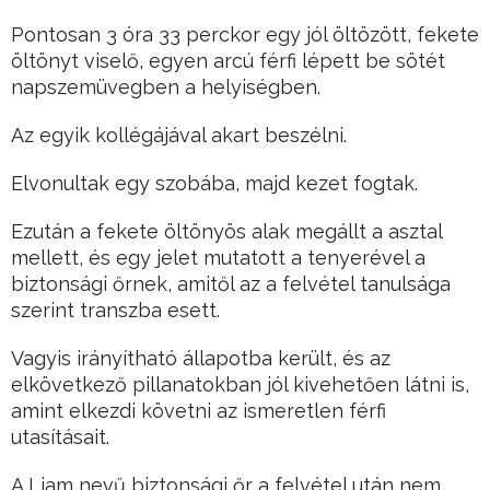
Pontosan 3 óra 33 perckor egy jól öltözött, fekete
öltönyt viselő, egyen arcú férfi lépett be sötét
napszemüvegben a helyiségben.
Az egyik kollégájával akart beszélni.
Elvonultak egy szobába, majd kezet fogtak.
Ezután a fekete öltönyös alak megállt a asztal
mellett, és egy jelet mutatott a tenyerével a
biztonsági őrnek, amitől az a felvétel tanulsága
szerint transzba esett.
Vagyis irányítható állapotba került, és az
elkövetkező pillanatokban jól kivehetően látni is,
amint elkezdi követni az ismeretlen férfi
utasításait.
A Liam nevű biztonsági őr a felvétel után nem