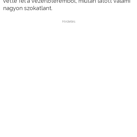
vette fel a vezérlőteremből, miután látott valami
nagyon szokatlant.
Hirdetés