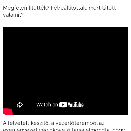
Megfélemlítették? Félreállították, mert látott
valamit?
A felvételt készítő, a vezérlőteremből az
eseményeket végigkövető társa elmondta, hogy