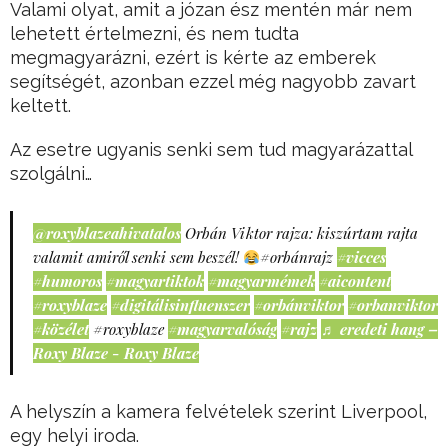
Valami olyat, amit a józan ész mentén már nem
lehetett értelmezni, és nem tudta
megmagyarázni, ezért is kérte az emberek
segítségét, azonban ezzel még nagyobb zavart
keltett.
Az esetre ugyanis senki sem tud magyarázattal
szolgálni…
@roxyblazeahivatalos
Orbán Viktor rajza: kiszúrtam rajta
valamit amiről senki sem beszél!
#orbánrajz
#vicces
#humoros
#magyartiktok
#magyarmémek
#aicontent
#roxyblaze
#digitálisinfluenszer
#orbánviktor
#orbanviktor
#közélet
#roxyblaze
#magyarvalóság
#rajz
♬ eredeti hang –
Roxy Blaze - Roxy Blaze
A helyszín a kamera felvételek szerint Liverpool,
egy helyi iroda.