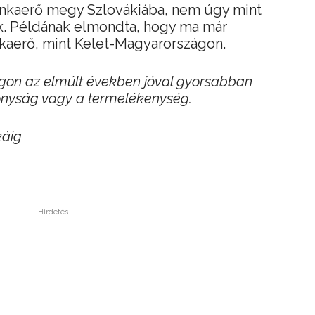
nkaerő megy Szlovákiába, nem úgy mint
ek. Példának elmondta, hogy ma már
aerő, mint Kelet-Magyarországon.
gon az elmúlt években jóval gyorsabban
konyság vagy a termelékenység.
káig
Hirdetés