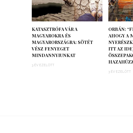
KATASZTRÓFA VÁR A
ORBÁN: “
MAGYAROKRA ÉS
AHOGY A 
MAGYARORSZÁGRA: SÖTÉT
NYERÉSZK
VÉSZ FENYEGET
ITT AZ ID
MINDANNYIUNKAT
ÖSSZEPAK
HAZAHÚZ
3 ÉV EZELŐTT
3 ÉV EZELŐTT