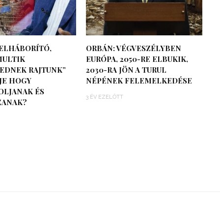
FELHÁBORÍTÓ,
ORBÁN: VÉGVESZÉLYBEN
MULTIK
EURÓPA, 2050-RE ELBUKIK,
EDNEK RAJTUNK”
2030-RA JÖN A TURUL
EJE HOGY
NÉPÉNEK FELEMELKEDÉSE
OLJANAK ÉS
3 ÉV EZELŐTT
ZANAK?