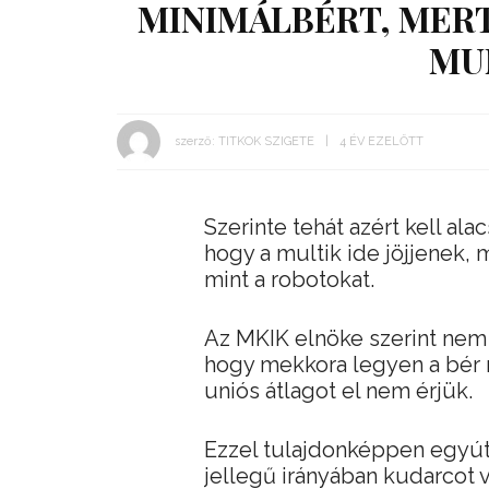
MINIMÁLBÉRT, MERT
MU
szerző:
TITKOK SZIGETE
4 ÉV EZELŐTT
Szerinte tehát azért kell al
hogy a multik ide jöjjenek,
mint a robotokat.
Az MKIK elnöke szerint nem
hogy mekkora legyen a bér 
uniós átlagot el nem érjük.
Ezzel tulajdonképpen egyútt
jellegű irányában kudarcot v