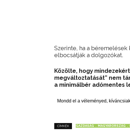
Szerinte, ha a béremelések 
elbocsátják a dolgozókat.
Közölte, hogy mindezekért
megváltoztatását” nem tá
a minimálbér adómentes l
Mondd el a véleményed, kíváncsiak
GAZDASÁG
MAGYARORSZÁG
CÍMKÉK