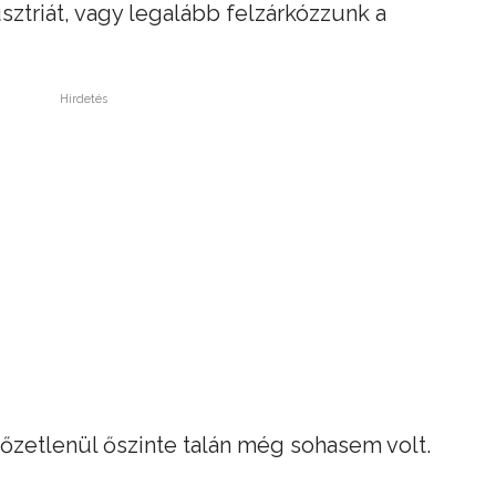
ztriát, vagy legalább felzárkózzunk a
Hirdetés
őzetlenül őszinte talán még sohasem volt.