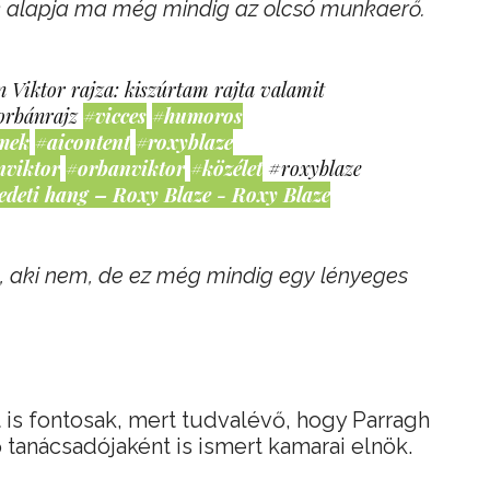
k alapja ma még mindig az olcsó munkaerő.
 Viktor rajza: kiszúrtam rajta valamit
orbánrajz
#vicces
#humoros
mek
#aicontent
#roxyblaze
nviktor
#orbanviktor
#közélet
#roxyblaze
edeti hang – Roxy Blaze - Roxy Blaze
n, aki nem, de ez még mindig egy lényeges
 is fontosak, mert tudvalévő, hogy Parragh
 tanácsadójaként is ismert kamarai elnök.