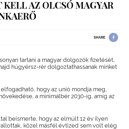
 KELL AZ OLCSÓ MAGYAR
NKAERŐ
SHARE
acsonyan tartani a magyar dolgozók fizetését,
 majd húgyérsz-rér dolgoztathassanak minket
 elfogadható, hogy az unió mondja meg,
növekedése, a minimálbér 2030-ig, amíg az
al beismerte, hogy az elmúlt 12 év ilyen
allottak, közel másfél évtized sem volt elég