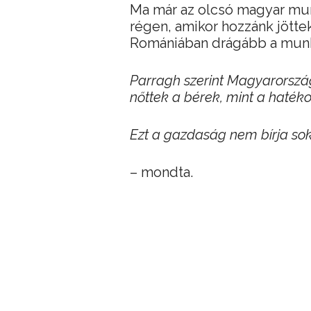
Ma már az olcsó magyar mu
régen, amikor hozzánk jött
Romániában drágább a munk
Parragh szerint Magyarorszá
nőttek a bérek, mint a haté
Ezt a gazdaság nem bírja so
– mondta.