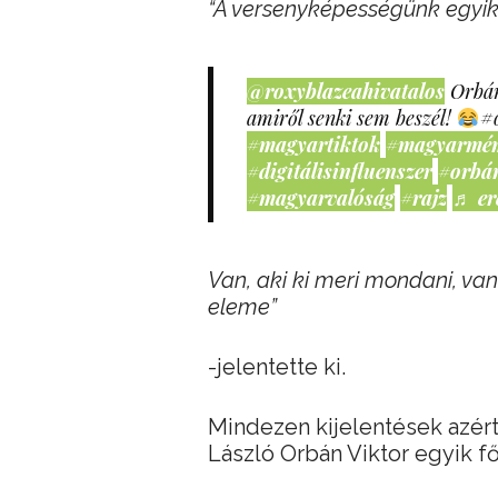
“A versenyképességünk egyi
@roxyblazeahivatalos
Orbán
amiről senki sem beszél!
#
#magyartiktok
#magyarmé
#digitálisinfluenszer
#orbá
#magyarvalóság
#rajz
♬ er
Van, aki ki meri mondani, va
eleme”
-jelentette ki.
Mindezen kijelentések azért
László Orbán Viktor egyik fő