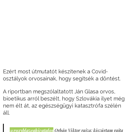
Ezért most útmutatót készítenek a Covid-
osztályok orvosainak, hogy segítsék a döntést.
A riportban megszólaltatott Ján Glasa orvos,
bioetikus arról beszélt, hogy Szlovákia ilyet még
nem élt át, az egészségügyi katasztrófa szélén
áll.
@roxyblazeahivatalos
Orbán Viktor rajza: kiszúrtam rajta