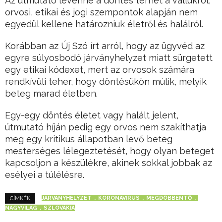
Az útmutató levenné a döntés terhét a vállukról,
orvosi, etikai és jogi szempontok alapján nem
egyedül kellene határozniuk életről és halálról.
Korábban az Új Szó írt arról, hogy az ügyvéd az
egyre súlyosbodó járványhelyzet miatt sürgetett
egy etikai kódexet, mert az orvosok számára
rendkívüli teher, hogy döntésükön múlik, melyik
beteg marad életben.
Egy-egy döntés életet vagy halált jelent,
útmutató híján pedig egy orvos nem szakíthatja
meg egy kritikus állapotban levő beteg
mesterséges lélegeztetését, hogy olyan beteget
kapcsoljon a készülékre, akinek sokkal jobbak az
esélyei a túlélésre.
JÁRVÁNYHELYZET
KORONAVÍRUS
MEGDÖBBENTŐ
CÍMKÉK
NAGYVILÁG
SZLOVÁKIA