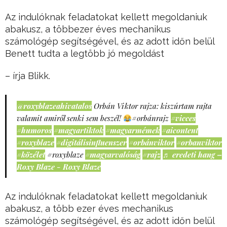
Az indulóknak feladatokat kellett megoldaniuk
abakusz, a többezer éves mechanikus
számológép segítségével, és az adott időn belül
Benett tudta a legtöbb jó megoldást
– írja Blikk.
@roxyblazeahivatalos
Orbán Viktor rajza: kiszúrtam rajta
valamit amiről senki sem beszél!
#orbánrajz
#vicces
#humoros
#magyartiktok
#magyarmémek
#aicontent
#roxyblaze
#digitálisinfluenszer
#orbánviktor
#orbanviktor
#közélet
#roxyblaze
#magyarvalóság
#rajz
♬ eredeti hang –
Roxy Blaze - Roxy Blaze
Az indulóknak feladatokat kellett megoldaniuk
abakusz, a több ezer éves mechanikus
számológép segítségével, és az adott időn belül