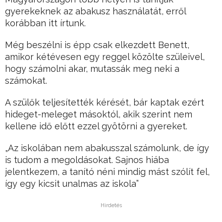
gyerekeknek az abakusz használatát, erről
korábban itt írtunk.
Még beszélni is épp csak elkezdett Benett,
amikor kétévesen egy reggel közölte szüleivel,
hogy számolni akar, mutassák meg neki a
számokat.
A szülők teljesítették kérését, bár kaptak ezért
hideget-meleget másoktól, akik szerint nem
kellene idő előtt ezzel gyötörni a gyereket.
„Az iskolában nem abakusszal számolunk, de így
is tudom a megoldásokat. Sajnos hiába
jelentkezem, a tanító néni mindig mást szólít fel,
így egy kicsit unalmas az iskola”
Hirdetés