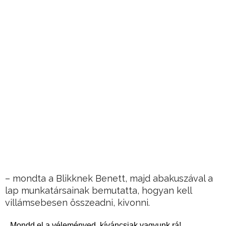
– mondta a Blikknek Benett, majd abakuszával a
lap munkatársainak bemutatta, hogyan kell
villámsebesen összeadni, kivonni.
Mondd el a véleményed, kíváncsiak vagyunk rá!