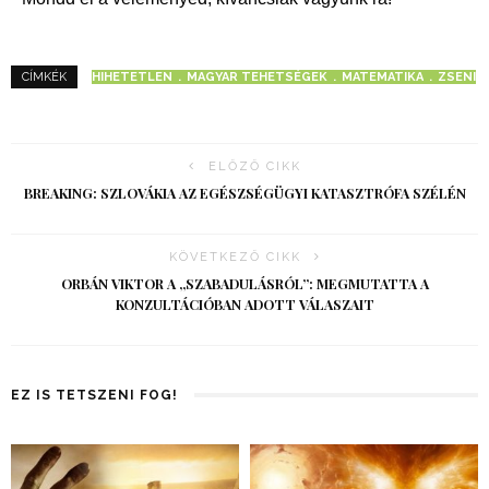
HIHETETLEN
MAGYAR TEHETSÉGEK
MATEMATIKA
ZSENI
CÍMKÉK
ELŐZŐ CIKK
BREAKING: SZLOVÁKIA AZ EGÉSZSÉGÜGYI KATASZTRÓFA SZÉLÉN
KÖVETKEZŐ CIKK
ORBÁN VIKTOR A „SZABADULÁSRÓL”: MEGMUTATTA A
KONZULTÁCIÓBAN ADOTT VÁLASZAIT
EZ IS TETSZENI FOG!