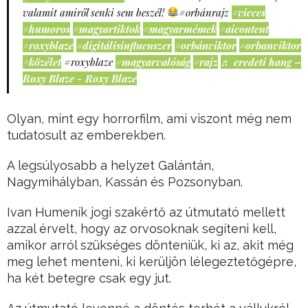
valamit amiről senki sem beszél!
#orbánrajz
#vicces
#humoros
#magyartiktok
#magyarmémek
#aicontent
#roxyblaze
#digitálisinfluenszer
#orbánviktor
#orbanviktor
#közélet
#roxyblaze
#magyarvalóság
#rajz
♬ eredeti hang –
Roxy Blaze - Roxy Blaze
Olyan, mint egy horrorfilm, ami viszont még nem
tudatosult az emberekben.
A legsúlyosabb a helyzet Galántán,
Nagymihályban, Kassán és Pozsonyban.
Ivan Humeník jogi szakértő az útmutató mellett
azzal érvelt, hogy az orvosoknak segíteni kell,
amikor arról szükséges dönteniük, ki az, akit még
meg lehet menteni, ki kerüljön lélegeztetőgépre,
ha két betegre csak egy jut.