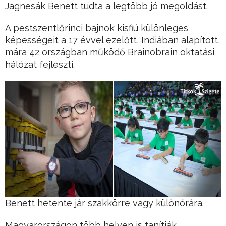
Jagnesák Benett tudta a legtöbb jó megoldást.
A pestszentlőrinci bajnok kisfiú különleges
képességeit a 17 évvel ezelőtt, Indiában alapított,
mára 42 országban működő Brainobrain oktatási
hálózat fejleszti.
Benett hetente jár szakkörre vagy különórára.
Magyarországon több helyen is tanítják