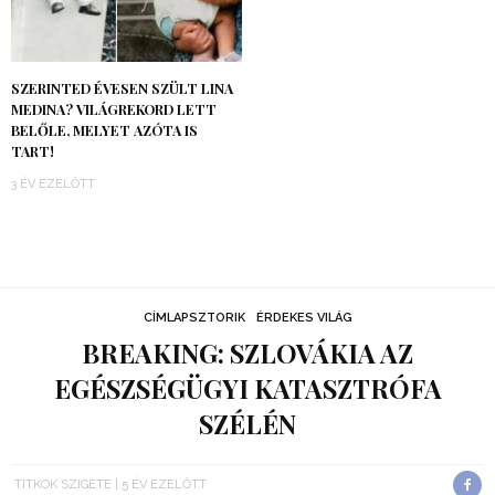
SZERINTED ÉVESEN SZÜLT LINA
MEDINA? VILÁGREKORD LETT
BELŐLE, MELYET AZÓTA IS
TART!
3 ÉV EZELŐTT
CÍMLAPSZTORIK
ÉRDEKES VILÁG
BREAKING: SZLOVÁKIA AZ
EGÉSZSÉGÜGYI KATASZTRÓFA
SZÉLÉN
TITKOK SZIGETE
5 ÉV EZELŐTT