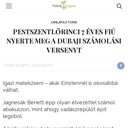
CÍMLAPSZTORIK
PESTSZENTLŐRINCI 7 ÉVES FIÚ
NYERTE MEG A DUBAJI SZÁMOLÁSI
VERSENYT
TITKOK SZIGETE
5 ÉV EZELŐTT
Igazi matekzseni – akár Einstennél is okosabbá
válhat.
Jagnesák Benett épp olyan élvezettel számol
abakuszon, mint ahogy vadászrepülőt épít
legóból.