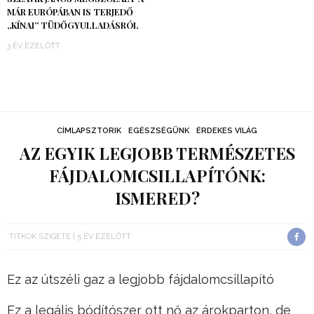
MÁR EURÓPÁBAN IS TERJEDŐ
„KÍNAI” TÜDŐGYULLADÁSRÓL
3 ÉV EZELŐTT
CÍMLAPSZTORIK
EGÉSZSÉGÜNK
ÉRDEKES VILÁG
AZ EGYIK LEGJOBB TERMÉSZETES
FÁJDALOMCSILLAPÍTÓNK:
ISMERED?
TITKOK SZIGETE
5 ÉV EZELŐTT
Ez az útszéli gaz a legjobb fájdalomcsillapító
Ez a legális bódítószer ott nő az árokparton, de