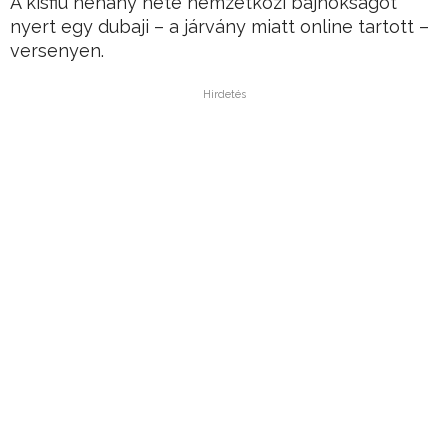
A kisfiú néhány hete nemzetközi bajnokságot
nyert egy dubaji – a járvány miatt online tartott –
versenyen.
Hirdetés