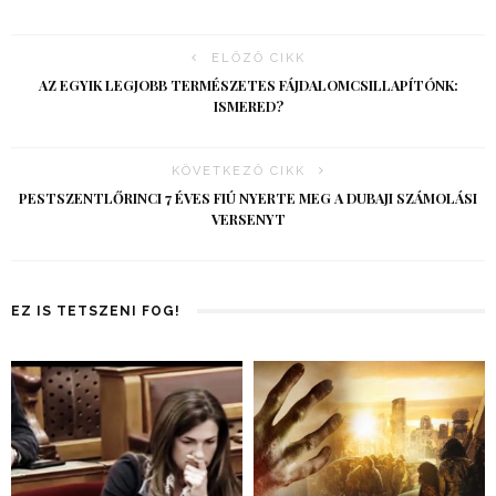
ELŐZŐ CIKK
AZ EGYIK LEGJOBB TERMÉSZETES FÁJDALOMCSILLAPÍTÓNK:
ISMERED?
KÖVETKEZŐ CIKK
PESTSZENTLŐRINCI 7 ÉVES FIÚ NYERTE MEG A DUBAJI SZÁMOLÁSI
VERSENYT
EZ IS TETSZENI FOG!