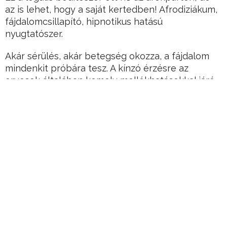
az is lehet, hogy a saját kertedben! Afrodiziákum,
fájdalomcsillapító, hipnotikus hatású
nyugtatószer.
Akár sérülés, akár betegség okozza, a fájdalom
mindenkit próbára tesz. A kínzó érzésre az
orvosok általában komoly mellékhatásokkal járó
kémiai szereket, azaz fájdalomcsillapító
gyógyszereket írnak fel.
Hirdetés