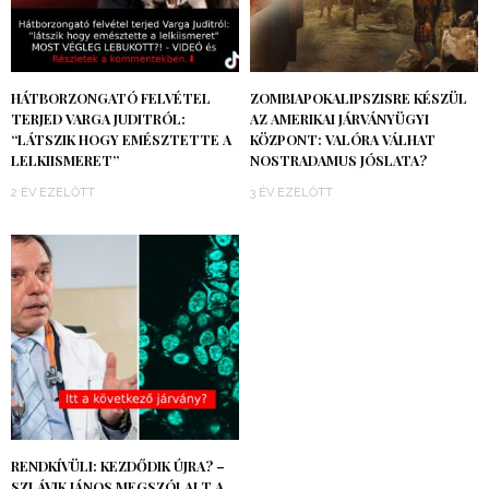
HÁTBORZONGATÓ FELVÉTEL
ZOMBIAPOKALIPSZISRE KÉSZÜL
TERJED VARGA JUDITRÓL:
AZ AMERIKAI JÁRVÁNYÜGYI
“LÁTSZIK HOGY EMÉSZTETTE A
KÖZPONT: VALÓRA VÁLHAT
LELKIISMERET”
NOSTRADAMUS JÓSLATA?
2 ÉV EZELŐTT
3 ÉV EZELŐTT
RENDKÍVÜLI: KEZDŐDIK ÚJRA? –
SZLÁVIK JÁNOS MEGSZÓLALT A