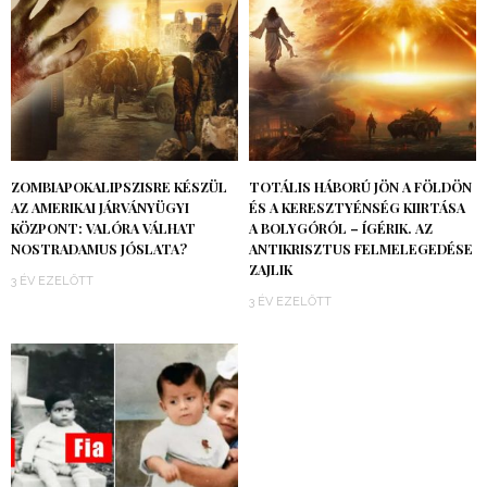
ZOMBIAPOKALIPSZISRE KÉSZÜL
TOTÁLIS HÁBORÚ JÖN A FÖLDÖN
AZ AMERIKAI JÁRVÁNYÜGYI
ÉS A KERESZTYÉNSÉG KIIRTÁSA
KÖZPONT: VALÓRA VÁLHAT
A BOLYGÓRÓL – ÍGÉRIK. AZ
NOSTRADAMUS JÓSLATA?
ANTIKRISZTUS FELMELEGEDÉSE
ZAJLIK
3 ÉV EZELŐTT
3 ÉV EZELŐTT