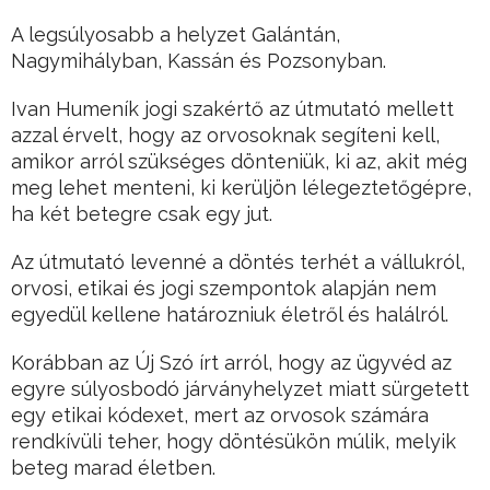
A legsúlyosabb a helyzet Galántán,
Nagymihályban, Kassán és Pozsonyban.
Ivan Humeník jogi szakértő az útmutató mellett
azzal érvelt, hogy az orvosoknak segíteni kell,
amikor arról szükséges dönteniük, ki az, akit még
meg lehet menteni, ki kerüljön lélegeztetőgépre,
ha két betegre csak egy jut.
Az útmutató levenné a döntés terhét a vállukról,
orvosi, etikai és jogi szempontok alapján nem
egyedül kellene határozniuk életről és halálról.
Korábban az Új Szó írt arról, hogy az ügyvéd az
egyre súlyosbodó járványhelyzet miatt sürgetett
egy etikai kódexet, mert az orvosok számára
rendkívüli teher, hogy döntésükön múlik, melyik
beteg marad életben.