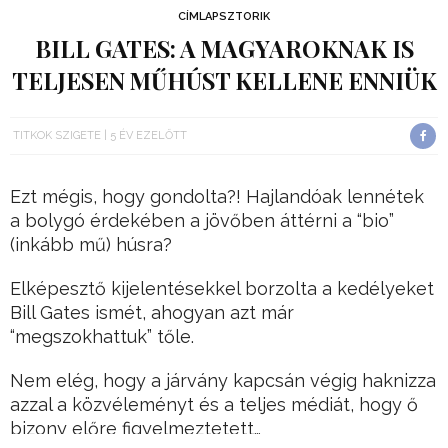
CÍMLAPSZTORIK
BILL GATES: A MAGYAROKNAK IS
TELJESEN MŰHÚST KELLENE ENNIÜK
TITKOK SZIGETE
5 ÉV EZELŐTT
Ezt mégis, hogy gondolta?! Hajlandóak lennétek
a bolygó érdekében a jövőben áttérni a “bio”
(inkább mű) húsra?
Elképesztő kijelentésekkel borzolta a kedélyeket
Bill Gates ismét, ahogyan azt már
“megszokhattuk” tőle.
Nem elég, hogy a járvány kapcsán végig haknizza
azzal a közvéleményt és a teljes médiát, hogy ő
bizony előre figyelmeztetett…