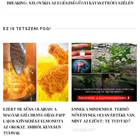
BREAKING: SZLOVÁKIA AZ EGÉSZSÉGÜGYI KATASZTRÓFA SZÉLÉN
EZ IS TETSZENI FOG!
EZÉRT NE SÜSS OLAJBAN: A
ENNEK A MINDENHOL TERMŐ
MAGYAR SZÉCHENYI-DÍJAS PAPP
NÖVÉNYNEK OLYAN ÉRTÉKE VAN,
LAJOS SZÍVSEBÉSZ ELMONDTA
MINT AZ EZÜST: TE TUDTAD?
AZ OKOKAT, AMIRŐL KEVESEN
1 ÉV EZELŐTT
TUDNAK