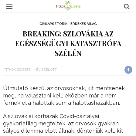
CÍMLAPSZTORIK
ÉRDEKES VILÁG
BREAKING: SZLOVÁKIA AZ
EGÉSZSÉGÜGYI KATASZTRÓFA
SZÉLÉN
TITKOK SZIGETE
5 ÉV EZELŐTT
Útmutató készül az orvosoknak, kit mentsenek
meg, ha választani kell, eközben már a nem
férnek el a halottak sem a halottasházakban.
A szlovákiai kórházak Covid-osztályai
gyakorlatilag megteltek, az orvosok gyakran
súlyos dilemma előtt állnak, dönteniük kell, kit