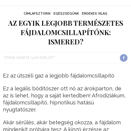
CÍMLAPSZTORIK
EGÉSZSÉGÜNK
ÉRDEKES VILÁG
AZ EGYIK LEGJOBB TERMÉSZETES
FÁJDALOMCSILLAPÍTÓNK:
ISMERED?
TITKOK SZIGETE
5 ÉV EZELŐTT
Ez az útszéli gaz a legjobb fájdalomcsillapító
Ez a legális bódítószer ott nő az árokparton, de
az is lehet, hogy a saját kertedben! Afrodiziákum,
fájdalomcsillapító, hipnotikus hatású
nyugtatószer.
Akár sérülés, akár betegség okozza, a fájdalom
mindenkit próbára tesz. A kínzó érzésre az