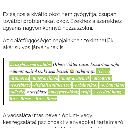
Ez sajnos a kiváltó okot nem gyógyítja, csupán
további problémákat okoz. Ezekhez a szerekhez
ugyanis nagyon könnyű hozzászokni.
Az opiátfüggőséget napjainkban tekinthetjük
akár súlyos járványnak is.
@roxyblazeahivatalos
Orbán Viktor rajza: kiszúrtam rajta
valamit amiről senki sem beszél!
#orbánrajz
#vicces
#humoros
#magyartiktok
#magyarmémek
#aicontent
#roxyblaze
#digitálisinfluenszer
#orbánviktor
#orbanviktor
#közélet
#roxyblaze
#magyarvalóság
#rajz
♬ eredeti hang –
Roxy Blaze - Roxy Blaze
A vadsaláta (más néven ópium- vagy
keszegsaláta) pszichoaktív anyagokat tartalmazó