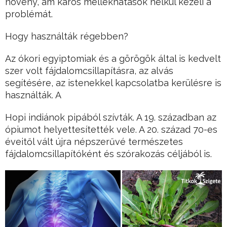
növény, ám káros mellékhatások nélkül kezeli a
problémát.
Hogy használták régebben?
Az ókori egyiptomiak és a görögök által is kedvelt
szer volt fájdalomcsillapításra, az alvás
segítésére, az istenekkel kapcsolatba kerülésre is
használták. A
Hopi indiánok pipából szívták. A 19. században az
ópiumot helyettesítették vele. A 20. század 70-es
éveitől vált újra népszerűvé természetes
fájdalomcsillapítóként és szórakozás céljából is.