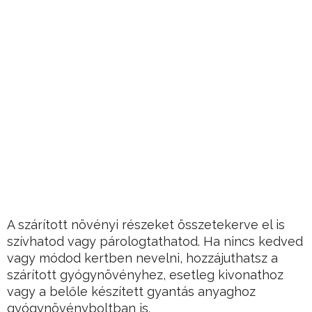
A szárított növényi részeket összetekerve el is
szívhatod vagy párologtathatod. Ha nincs kedved
vagy módod kertben nevelni, hozzájuthatsz a
szárított gyógynövényhez, esetleg kivonathoz
vagy a belőle készített gyantás anyaghoz
gyógynövényboltban is.