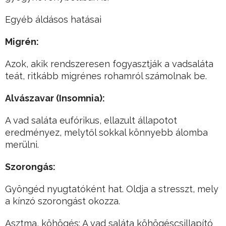
Egyéb áldásos hatásai
Migrén:
Azok, akik rendszeresen fogyasztják a vadsaláta
teát, ritkább migrénes rohamról számolnak be.
Alvászavar (Insomnia):
A vad saláta eufórikus, ellazult állapotot
eredményez, melytől sokkal könnyebb álomba
merülni.
Szorongás:
Gyöngéd nyugtatóként hat. Oldja a stresszt, mely
a kínzó szorongást okozza.
Asztma, köhögés: A vad saláta köhögéscsillapító