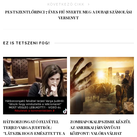
KÖVETKEZŐ CIKK
PESTSZENTLŐRINCI 7 ÉVES FIÚ NYERTE MEG A DUBAJI SZÁMOLÁSI
VERSENYT
EZ IS TETSZENI FOG!
HÁTBORZONGATÓ FELVÉTEL
ZOMBIAPOKALIPSZISRE KÉSZÜL
TERJED VARGA JUDITRÓL:
AZ AMERIKAI JÁRVÁNYÜGYI
“LÁTSZIK HOGY EMÉSZTETTE A
KÖZPONT: VALÓRA VÁLHAT