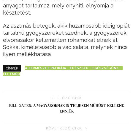
anyagot tartalmaz, mely enyhíti, elnyomja a
késztetést.
Az asztmás betegek, akik huzamosabb ideig opiát
tartalmú gyógyszereket szednek, a gyógyszerek
elvonásakor kellemetlen rohamokat élnek át.
Sokkal kíméletesebb a vad saláta, melynek nincs
ilyen mellékhatása.
A TERMÉSZET PATIKÁJA
EGÉSZSÉG
EGÉSZSÉGÜNK
CÍMKÉK
ÉLETMÓD
ELŐZŐ CIKK
BILL GATES: A MAGYAROKNAK IS TELJESEN MŰHÚST KELLENE
ENNIÜK
KÖVETKEZŐ CIKK