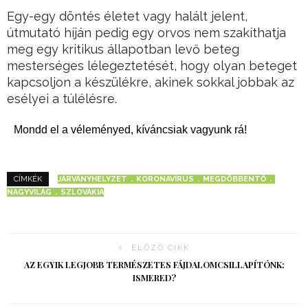
Egy-egy döntés életet vagy halált jelent,
útmutató híján pedig egy orvos nem szakíthatja
meg egy kritikus állapotban levő beteg
mesterséges lélegeztetését, hogy olyan beteget
kapcsoljon a készülékre, akinek sokkal jobbak az
esélyei a túlélésre.
Mondd el a véleményed, kíváncsiak vagyunk rá!
JÁRVÁNYHELYZET
KORONAVÍRUS
MEGDÖBBENTŐ
CÍMKÉK
NAGYVILÁG
SZLOVÁKIA
ELŐZŐ CIKK
AZ EGYIK LEGJOBB TERMÉSZETES FÁJDALOMCSILLAPÍTÓNK:
ISMERED?