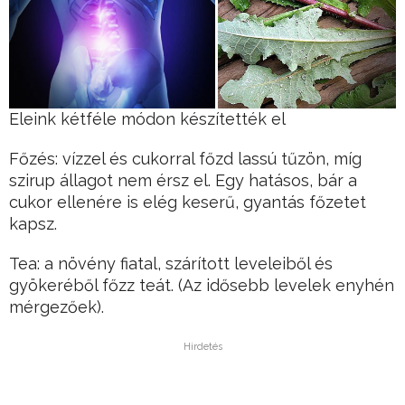
Eleink kétféle módon készítették el
Főzés: vízzel és cukorral főzd lassú tűzön, míg
szirup állagot nem érsz el. Egy hatásos, bár a
cukor ellenére is elég keserű, gyantás főzetet
kapsz.
Tea: a növény fiatal, szárított leveleiből és
gyökeréből főzz teát. (Az idősebb levelek enyhén
mérgezőek).
Hirdetés