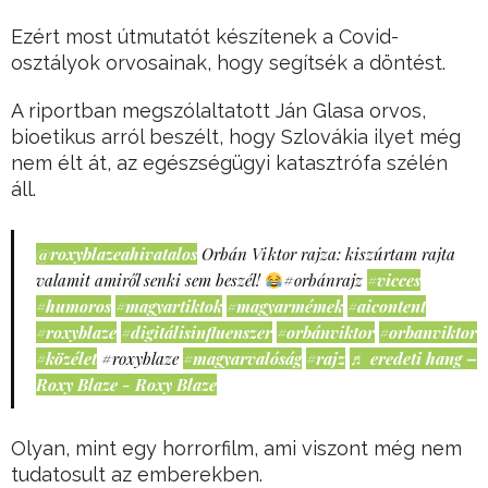
Ezért most útmutatót készítenek a Covid-
osztályok orvosainak, hogy segítsék a döntést.
A riportban megszólaltatott Ján Glasa orvos,
bioetikus arról beszélt, hogy Szlovákia ilyet még
nem élt át, az egészségügyi katasztrófa szélén
áll.
@roxyblazeahivatalos
Orbán Viktor rajza: kiszúrtam rajta
valamit amiről senki sem beszél!
#orbánrajz
#vicces
#humoros
#magyartiktok
#magyarmémek
#aicontent
#roxyblaze
#digitálisinfluenszer
#orbánviktor
#orbanviktor
#közélet
#roxyblaze
#magyarvalóság
#rajz
♬ eredeti hang –
Roxy Blaze - Roxy Blaze
Olyan, mint egy horrorfilm, ami viszont még nem
tudatosult az emberekben.