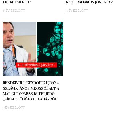
LELKIISMERET”
NOSTRADAMUS JÓSLATA?
2 ÉV EZELŐTT
3 ÉV EZELŐTT
RENDKÍVÜLI: KEZDŐDIK ÚJRA? –
SZLÁVIK JÁNOS MEGSZÓLALT A
MÁR EURÓPÁBAN IS TERJEDŐ
„KÍNAI” TÜDŐGYULLADÁSRÓL
3 ÉV EZELŐTT